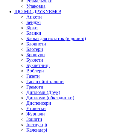
Розмальовки
Упаковка
ЩО МИ ДРУКУЄМО!
Анкети
Бейджі
Бірки
Бланки
Блоки для нотаток (відривні)
Блокноти
Блотери
Брошури
Буклети
Буклетниці
Воблери
Газети
Гарантійні талони
Грамоти
Дипломи (Друк)
Дипломи (обкладинки)
Диспенсери
Етикетки
Журнали
Зошити
Інструкції
Календарі