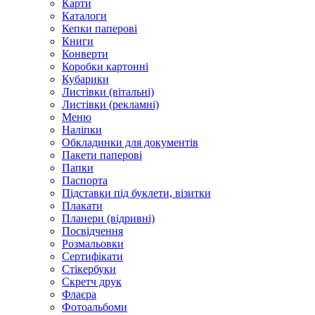
Карти
Каталоги
Кепки паперові
Книги
Конверти
Коробки картонні
Кубарики
Листівки (вітальні)
Листівки (рекламні)
Меню
Наліпки
Обкладинки для документів
Пакети паперові
Папки
Паспорта
Підставки під буклети, візитки
Плакати
Планери (відривні)
Посвідчення
Розмальовки
Сертифікати
Стікербуки
Скретч друк
Флаєра
Фотоальбоми