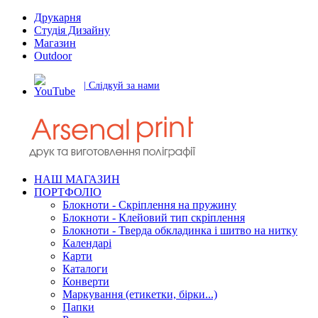
Друкарня
Студія Дизайну
Магазин
Outdoor
| Слідкуй за нами
НАШ МАГАЗИН
ПОРТФОЛІО
Блокноти - Скріплення на пружину
Блокноти - Клейовий тип скріплення
Блокноти - Тверда обкладинка і шитво на нитку
Календарі
Карти
Каталоги
Конверти
Маркування (етикетки, бірки...)
Папки