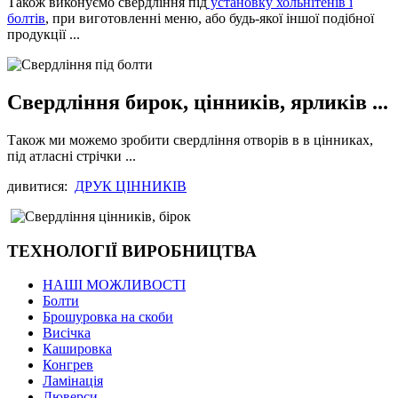
Також виконуємо свердління під
установку хольнітенів і
болтів
, при виготовленні меню, або будь-якої іншої подібної
продукції ...
Свердління бирок, цінників, ярликів ...
Також ми можемо зробити свердління отворів в в цінниках,
під атласні стрічки ...
дивитися:
ДРУК ЦІННИКІВ
ТЕХНОЛОГІЇ ВИРОБНИЦТВА
НАШІ МОЖЛИВОСТІ
Болти
Брошуровка на скоби
Висічка
Кашировка
Конгрев
Ламінація
Люверси