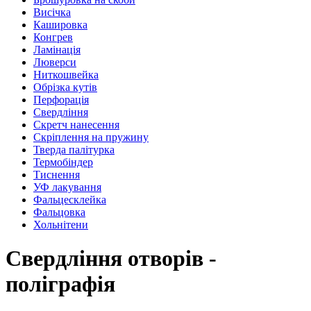
Висічка
Кашировка
Конгрев
Ламінація
Люверси
Ниткошвейка
Обрізка кутів
Перфорація
Свердління
Скретч нанесення
Скріплення на пружину
Тверда палітурка
Термобіндер
Тиснення
УФ лакування
Фальцесклейка
Фальцовка
Хольнітени
Свердління отворів -
поліграфія