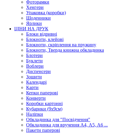
Фоторамки
Хенгери
Упаковка (коробки)
Щоденники
Ярлики
ЦІНИ НА ДРУК
Блоки відривні
Блокноти, клейові
Блокноти, скріплення на пружину
Блокноти, Тверда книжна обкладинка
Блотери
Буклети
Воблери
Диспенсери
Зошити
Календарі
Карти
Кепки паперові
Конверти
Коробки картонні
Кубарики (9х9см)
Наліпки
Обкладинка для "Посвідчення"
Обкладинка для вручення А4, А5, А6 ...
Пакети паперові