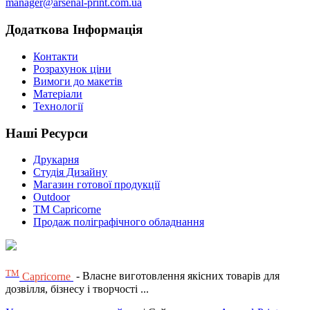
manager@arsenal-print.com.ua
Додаткова Інформація
Контакти
Розрахунок ціни
Вимоги до макетів
Матеріали
Технології
Наші Ресурси
Друкарня
Студія Дизайну
Магазин готової продукції
Outdoor
TM Capricorne
Продаж поліграфічного обладнання
ТМ
Capricorne
- Власне виготовлення якісних товарів для
дозвілля, бізнесу і творчості ...