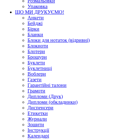
Розмальовки
Упаковка
ЩО МИ ДРУКУЄМО!
Анкети
Бейджі
Бірки
Бланки
Блоки для нотаток (відривні)
Блокноти
Блотери
Брошури
Буклети
Буклетниці
Воблери
Газети
Гарантійні талони
Грамоти
Дипломи (Друк)
Дипломи (обкладинки)
Диспенсери
Етикетки
Журнали
Зошити
Інструкції
Календарі