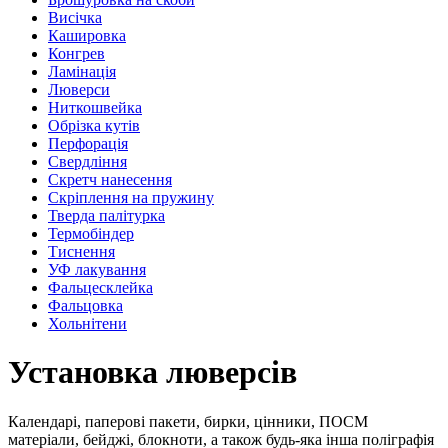
Висічка
Кашировка
Конгрев
Ламінація
Люверси
Ниткошвейка
Обрізка кутів
Перфорація
Свердління
Скретч нанесення
Скріплення на пружину
Тверда палітурка
Термобіндер
Тиснення
УФ лакування
Фальцесклейка
Фальцовка
Хольнітени
Установка люверсів
Календарі, паперові пакети, бирки, цінники, ПОСМ
матеріали, бейджі, блокноти, а також будь-яка інша поліграфія