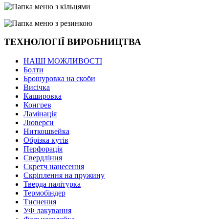
ТЕХНОЛОГІЇ ВИРОБНИЦТВА
НАШІ МОЖЛИВОСТІ
Болти
Брошуровка на скоби
Висічка
Кашировка
Конгрев
Ламінація
Люверси
Ниткошвейка
Обрізка кутів
Перфорація
Свердління
Скретч нанесення
Скріплення на пружину
Тверда палітурка
Термобіндер
Тиснення
УФ лакування