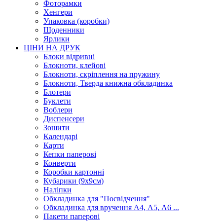
Фоторамки
Хенгери
Упаковка (коробки)
Щоденники
Ярлики
ЦІНИ НА ДРУК
Блоки відривні
Блокноти, клейові
Блокноти, скріплення на пружину
Блокноти, Тверда книжна обкладинка
Блотери
Буклети
Воблери
Диспенсери
Зошити
Календарі
Карти
Кепки паперові
Конверти
Коробки картонні
Кубарики (9х9см)
Наліпки
Обкладинка для "Посвідчення"
Обкладинка для вручення А4, А5, А6 ...
Пакети паперові