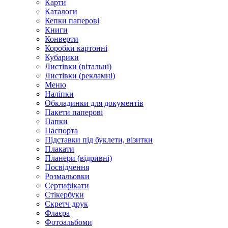
Карти
Каталоги
Кепки паперові
Книги
Конверти
Коробки картонні
Кубарики
Листівки (вітальні)
Листівки (рекламні)
Меню
Наліпки
Обкладинки для документів
Пакети паперові
Папки
Паспорта
Підставки під буклети, візитки
Плакати
Планери (відривні)
Посвідчення
Розмальовки
Сертифікати
Стікербуки
Скретч друк
Флаєра
Фотоальбоми