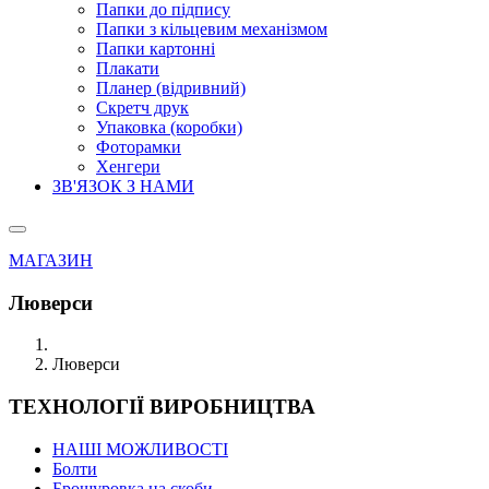
Папки до підпису
Папки з кільцевим механізмом
Папки картонні
Плакати
Планер (відривний)
Скретч друк
Упаковка (коробки)
Фоторамки
Хенгери
ЗВ'ЯЗОК З НАМИ
МАГАЗИН
Люверси
Люверси
ТЕХНОЛОГІЇ ВИРОБНИЦТВА
НАШІ МОЖЛИВОСТІ
Болти
Брошуровка на скоби