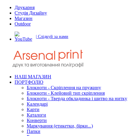
Друкарня
Студія Дизайну
Магазин
Outdoor
| Слідкуй за нами
НАШ МАГАЗИН
ПОРТФОЛІО
Блокноти - Скріплення на пружину
Блокноти - Клейовий тип скріплення
Блокноти - Тверда обкладинка і шитво на нитку
Календарі
Карти
Каталоги
Конверти
Маркування (етикетки, бірки...)
Папки