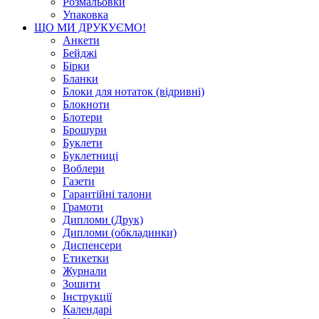
Розмальовки
Упаковка
ЩО МИ ДРУКУЄМО!
Анкети
Бейджі
Бірки
Бланки
Блоки для нотаток (відривні)
Блокноти
Блотери
Брошури
Буклети
Буклетниці
Воблери
Газети
Гарантійні талони
Грамоти
Дипломи (Друк)
Дипломи (обкладинки)
Диспенсери
Етикетки
Журнали
Зошити
Інструкції
Календарі