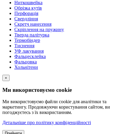
Ниткошвейка
Обрізка кутів
Перфорація
Свердління
Скретч нанесення
Скріплення на пружину
Тверда палітурка
Термобіндер
Тиснення
УФ лакування
Фальцесклейка
Фальцовка
Хольнітени
×
Ми використовуємо cookie
Ми використовуємо файли cookie для аналітики та
маркетингу. Продовжуючи користування сайтом, ви
погоджуєтесь з їх використанням.
Детальніше про політику конфіденційності
Прийняти