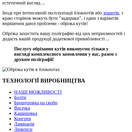
естетичний вигляд ...
Іноді при інтенсивній експлуатації блокнотів або
зошитів
, з
краю сторінок можуть бути "задираки", і один з варіантів
вирішення даної проблеми - обрізка кутів!
Обрізка захистить вашу поліграфію від цих неприємностей і
додасть вашій продукції додаткової привабливості ...
Послугу обрізання кутів виконуємо тільки у
вигляді комплексного замовлення у нас, разом з
друком поліграфії!
ТЕХНОЛОГІЇ ВИРОБНИЦТВА
НАШІ МОЖЛИВОСТІ
Болти
Брошуровка на скоби
Висічка
Кашировка
Конгрев
Ламінація
Люверси