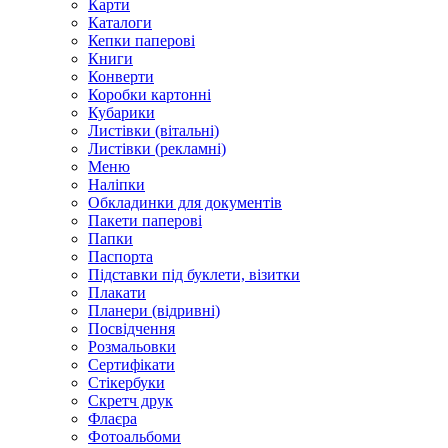
Карти
Каталоги
Кепки паперові
Книги
Конверти
Коробки картонні
Кубарики
Листівки (вітальні)
Листівки (рекламні)
Меню
Наліпки
Обкладинки для документів
Пакети паперові
Папки
Паспорта
Підставки під буклети, візитки
Плакати
Планери (відривні)
Посвідчення
Розмальовки
Сертифікати
Стікербуки
Скретч друк
Флаєра
Фотоальбоми