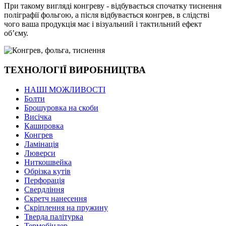
При такому вигляді конгреву - відбувається спочатку тиснення
поліграфії фольгою, а після відбувається конгрев, в слідстві
чого ваша продукція має і візуальний і тактильний ефект
об’єму.
ТЕХНОЛОГІЇ ВИРОБНИЦТВА
НАШІ МОЖЛИВОСТІ
Болти
Брошуровка на скоби
Висічка
Кашировка
Конгрев
Ламінація
Люверси
Ниткошвейка
Обрізка кутів
Перфорація
Свердління
Скретч нанесення
Скріплення на пружину
Тверда палітурка
Термобіндер