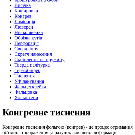
Висічка
Кашировка
Конгрев
Ламінація
Люверси
Ниткошвейка
Обрізка кутів
Перфорація
Свердління
Скретч нанесення
Скріплення на пружину
Тверда палітурка
Термобіндер
Тиснення
УФ лакування
Фальцесклейка
Фальцовка
Хольнітени
Конгревне тиснення
Конгревне тиснення фольгою (конгрев) - це процес отримання
об'ємного зображення за рахунок локальної деформації