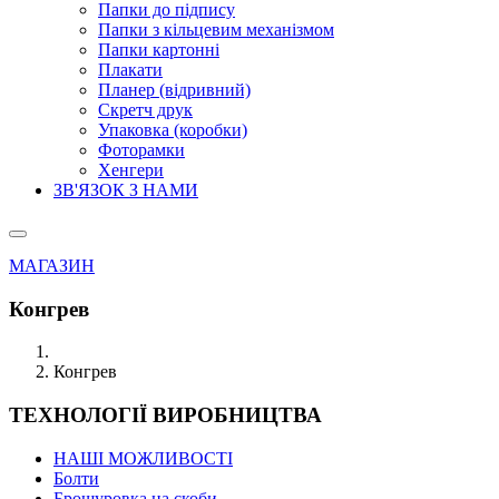
Папки до підпису
Папки з кільцевим механізмом
Папки картонні
Плакати
Планер (відривний)
Скретч друк
Упаковка (коробки)
Фоторамки
Хенгери
ЗВ'ЯЗОК З НАМИ
МАГАЗИН
Конгрев
Конгрев
ТЕХНОЛОГІЇ ВИРОБНИЦТВА
НАШІ МОЖЛИВОСТІ
Болти
Брошуровка на скоби