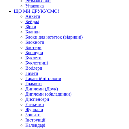
Розмальовки
Упаковка
ЩО МИ ДРУКУЄМО!
Анкети
Бейджі
Бірки
Бланки
Блоки для нотаток (відривні)
Блокноти
Блотери
Брошури
Буклети
Буклетниці
Воблери
Газети
Гарантійні талони
Грамоти
Дипломи (Друк)
Дипломи (обкладинки)
Диспенсери
Етикетки
Журнали
Зошити
Інструкції
Календарі