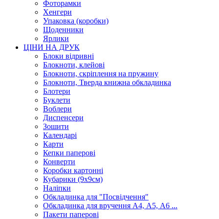
Фоторамки
Хенгери
Упаковка (коробки)
Щоденники
Ярлики
ЦІНИ НА ДРУК
Блоки відривні
Блокноти, клейові
Блокноти, скріплення на пружину
Блокноти, Тверда книжна обкладинка
Блотери
Буклети
Воблери
Диспенсери
Зошити
Календарі
Карти
Кепки паперові
Конверти
Коробки картонні
Кубарики (9х9см)
Наліпки
Обкладинка для "Посвідчення"
Обкладинка для вручення А4, А5, А6 ...
Пакети паперові