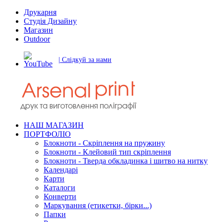
Друкарня
Студія Дизайну
Магазин
Outdoor
| Слідкуй за нами
НАШ МАГАЗИН
ПОРТФОЛІО
Блокноти - Скріплення на пружину
Блокноти - Клейовий тип скріплення
Блокноти - Тверда обкладинка і шитво на нитку
Календарі
Карти
Каталоги
Конверти
Маркування (етикетки, бірки...)
Папки