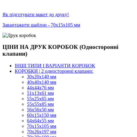
Як підготувати макет до друку!
Завантажити шаблон - 70х15х105 мм
ЦІНИ НА ДРУК КОРОБОК (Односторонні
клапани)
ІНШІ ТИПИ І ВАРІАНТИ КОРОБОК
КОРОБКИ | 2 односторонні клапани:
30x20x140 мм
40x40x140 мм
44х44х76 мм
51x13x61 мм
55х25х65 мм
55х55х85 мм
56х56х50 мм
60х15х150 мм
64х64х55 мм
70х15х105 мм
70х26х197 мм