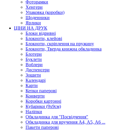
Фоторамки
Хенгери
Упаковка (коробки)
Щоденники
Ярлики
ЦІНИ НА ДРУК
Блоки відривні
Блокноти, клейові
Блокноти, скріплення на пружину
Блокноти, Тверда книжна обкладинка
Блотери
Буклети
Воблери
Диспенсери
Зошити
Календарі
Карти
Кепки паперові
Конверти
Коробки картонні
Кубарики (9х9см)
Наліпки
Обкладинка для "Посвідчення"
Обкладинка для вручення А4, А5, А6 ...
Пакети паперові