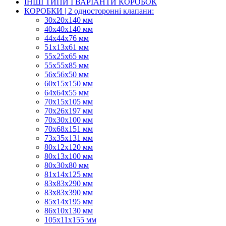
ІНШІ ТИПИ І ВАРІАНТИ КОРОБОК
КОРОБКИ | 2 односторонні клапани:
30x20x140 мм
40x40x140 мм
44х44х76 мм
51x13x61 мм
55х25х65 мм
55х55х85 мм
56х56х50 мм
60х15х150 мм
64х64х55 мм
70х15х105 мм
70х26х197 мм
70х30х100 мм
70х68х151 мм
73х35х131 мм
80х12х120 мм
80х13х100 мм
80х30х80 мм
81х14х125 мм
83х83х290 мм
83х83х390 мм
85х14х195 мм
86х10х130 мм
105х11х155 мм