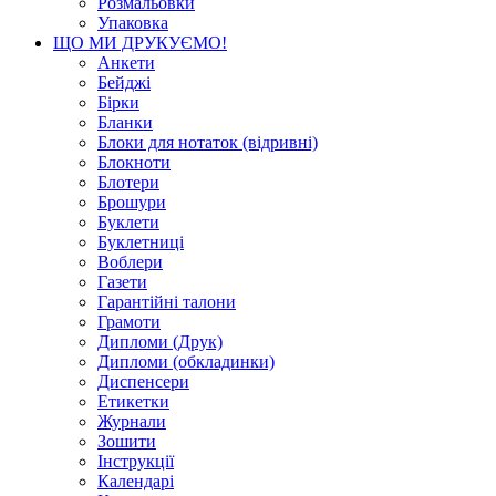
Розмальовки
Упаковка
ЩО МИ ДРУКУЄМО!
Анкети
Бейджі
Бірки
Бланки
Блоки для нотаток (відривні)
Блокноти
Блотери
Брошури
Буклети
Буклетниці
Воблери
Газети
Гарантійні талони
Грамоти
Дипломи (Друк)
Дипломи (обкладинки)
Диспенсери
Етикетки
Журнали
Зошити
Інструкції
Календарі