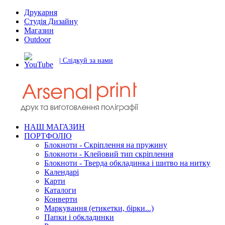
Друкарня
Студія Дизайну
Магазин
Outdoor
| Слідкуй за нами
НАШ МАГАЗИН
ПОРТФОЛІО
Блокноти - Скріплення на пружину
Блокноти - Клейовий тип скріплення
Блокноти - Тверда обкладинка і шитво на нитку
Календарі
Карти
Каталоги
Конверти
Маркування (етикетки, бірки...)
Папки і обкладинки