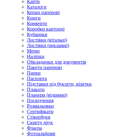
Карти
Каталоги
Кепки паперові
Книги
Конверти
Коробки картонні
Кубарики
Листівки (вітальні)
Листівки (рекламні)
Меню
Наліпки
Обкладинки для документів
Пакети паперові
Папки
Паспорта
Підставки під буклети, візитки
Плакати
Планери (відривні)
Посвідчення
Розмальовки
Сертифікати
Стікербуки
Скретч друк
Флаєра
Фотоальбоми