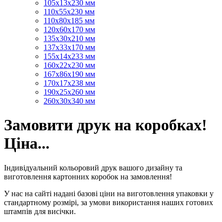
105х13х230 мм
110х55х230 мм
110х80х185 мм
120х60х170 мм
135х30х210 мм
137х33х170 мм
155х14х233 мм
160х22х230 мм
167х86х190 мм
170х17х238 мм
190х25х260 мм
260х30х340 мм
Замовити друк на коробках!
Ціна...
Індивідуальний кольоровий друк вашого дизайну та
виготовлення картонних коробок на замовлення!
У нас на сайті надані базові ціни на виготовлення упаковки у
стандартному розмірі, за умови використання наших готових
штампів для висічки.