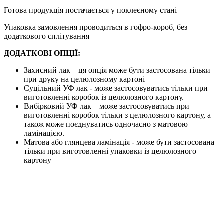
Готова продукція постачається у поклеєному стані
Упаковка замовлення проводиться в гофро-короб, без
додаткового сплітування
ДОДАТКОВІ ОПЦІЇ:
Захисний лак – ця опція може бути застосована тільки
при друку на целюлозному картоні
Суцільний УФ лак - може застосовуватись тільки при
виготовленні коробок із целюлозного картону.
Вибірковий УФ лак – може застосовуватись при
виготовленні коробок тільки з целюлозного картону, а
також може поєднуватись одночасно з матовою
ламінацією.
Матова або глянцева ламінація - може бути застосована
тільки при виготовленні упаковки із целюлозного
картону