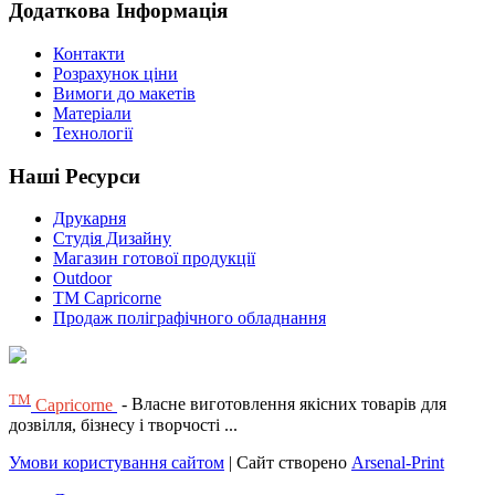
Додаткова Інформація
Контакти
Розрахунок ціни
Вимоги до макетів
Матеріали
Технології
Наші Ресурси
Друкарня
Студія Дизайну
Магазин готової продукції
Outdoor
TM Capricorne
Продаж поліграфічного обладнання
ТМ
Capricorne
- Власне виготовлення якісних товарів для
дозвілля, бізнесу і творчості ...
Умови користування сайтом
| Сайт створено
Arsenal-Print