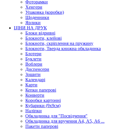
Фоторамки
Хенгери
Упаковка (коробки)
Щоденники
Ярлики
ЦІНИ НА ДРУК
Блоки відривні
Блокноти, клейові
Блокноти, скріплення на пружину
Блокноти, Тверда книжна обкладинка
Блотери
Буклети
Воблери
Диспенсери
Зошити
Календарі
Карти
Кепки паперові
Конверти
Коробки картонні
Кубарики (9х9см)
Наліпки
Обкладинка для "Посвідчення"
Обкладинка для вручення А4, А5, А6 ...
Пакети паперові