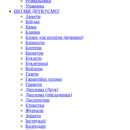
Розмальовки
Упаковка
ЩО МИ ДРУКУЄМО!
Анкети
Бейджі
Бірки
Бланки
Блоки для нотаток (відривні)
Блокноти
Блотери
Брошури
Буклети
Буклетниці
Воблери
Газети
Гарантійні талони
Грамоти
Дипломи (Друк)
Дипломи (обкладинки)
Диспенсери
Етикетки
Журнали
Зошити
Інструкції
Календарі