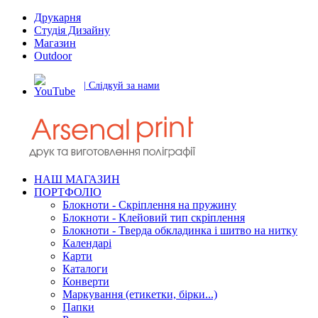
Друкарня
Студія Дизайну
Магазин
Outdoor
| Слідкуй за нами
НАШ МАГАЗИН
ПОРТФОЛІО
Блокноти - Скріплення на пружину
Блокноти - Клейовий тип скріплення
Блокноти - Тверда обкладинка і шитво на нитку
Календарі
Карти
Каталоги
Конверти
Маркування (етикетки, бірки...)
Папки