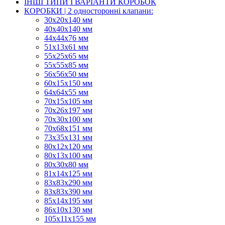
ІНШІ ТИПИ І ВАРІАНТИ КОРОБОК
КОРОБКИ | 2 односторонні клапани:
30x20x140 мм
40x40x140 мм
44х44х76 мм
51x13x61 мм
55х25х65 мм
55х55х85 мм
56х56х50 мм
60х15х150 мм
64х64х55 мм
70х15х105 мм
70х26х197 мм
70х30х100 мм
70х68х151 мм
73х35х131 мм
80х12х120 мм
80х13х100 мм
80х30х80 мм
81х14х125 мм
83х83х290 мм
83х83х390 мм
85х14х195 мм
86х10х130 мм
105х11х155 мм