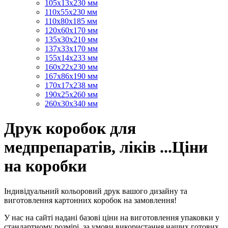
105х13х230 мм
110х55х230 мм
110х80х185 мм
120х60х170 мм
135х30х210 мм
137х33х170 мм
155х14х233 мм
160х22х230 мм
167х86х190 мм
170х17х238 мм
190х25х260 мм
260х30х340 мм
Друк коробок для
медпрепаратів, ліків ...Ціни
на коробки
Індивідуальний кольоровий друк вашого дизайну та
виготовлення картонних коробок на замовлення!
У нас на сайті надані базові ціни на виготовлення упаковки у
стандартному розмірі, за умови використання наших готових