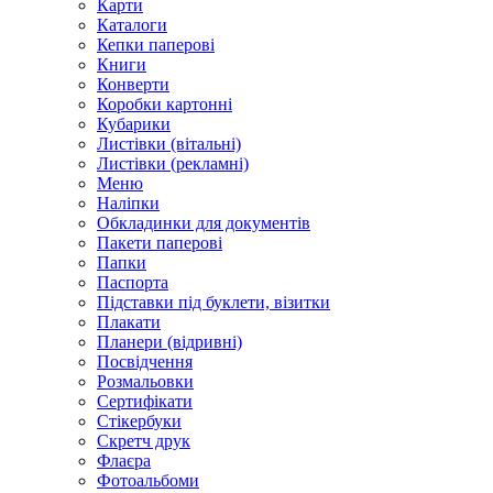
Карти
Каталоги
Кепки паперові
Книги
Конверти
Коробки картонні
Кубарики
Листівки (вітальні)
Листівки (рекламні)
Меню
Наліпки
Обкладинки для документів
Пакети паперові
Папки
Паспорта
Підставки під буклети, візитки
Плакати
Планери (відривні)
Посвідчення
Розмальовки
Сертифікати
Стікербуки
Скретч друк
Флаєра
Фотоальбоми