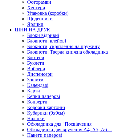
Фоторамки
Хенгери
Упаковка (коробки)
Щоденники
Ярлики
ЦІНИ НА ДРУК
Блоки відривні
Блокноти, клейові
Блокноти, скріплення на пружину
Блокноти, Тверда книжна обкладинка
Блотери
Буклети
Воблери
Диспенсери
Зошити
Календарі
Карти
Кепки паперові
Конверти
Коробки картонні
Кубарики (9х9см)
Наліпки
Обкладинка для "Посвідчення"
Обкладинка для вручення А4, А5, А6 ...
Пакети паперові