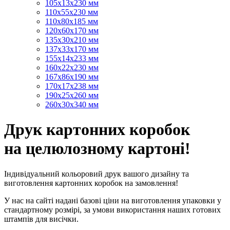
105х13х230 мм
110х55х230 мм
110х80х185 мм
120х60х170 мм
135х30х210 мм
137х33х170 мм
155х14х233 мм
160х22х230 мм
167х86х190 мм
170х17х238 мм
190х25х260 мм
260х30х340 мм
Друк картонних коробок
на целюлозному картоні!
Індивідуальний кольоровий друк вашого дизайну та
виготовлення картонних коробок на замовлення!
У нас на сайті надані базові ціни на виготовлення упаковки у
стандартному розмірі, за умови використання наших готових
штампів для висічки.