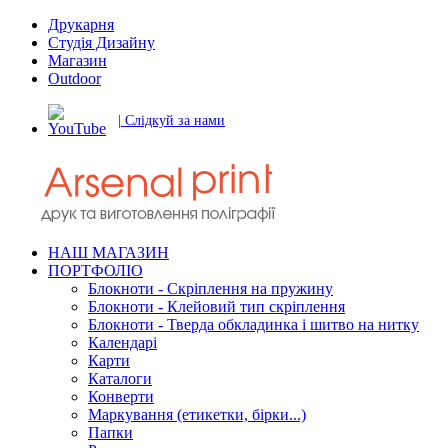
Друкарня
Студія Дизайну
Магазин
Outdoor
| Слідкуй за нами
НАШ МАГАЗИН
ПОРТФОЛІО
Блокноти - Скріплення на пружину
Блокноти - Клейовий тип скріплення
Блокноти - Тверда обкладинка і шитво на нитку
Календарі
Карти
Каталоги
Конверти
Маркування (етикетки, бірки...)
Папки