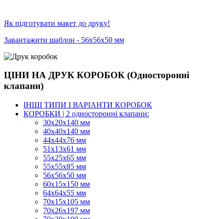
Як підготувати макет до друку!
Завантажити шаблон - 56х56х50 мм
ЦІНИ НА ДРУК КОРОБОК (Односторонні
клапани)
ІНШІ ТИПИ І ВАРІАНТИ КОРОБОК
КОРОБКИ | 2 односторонні клапани:
30x20x140 мм
40x40x140 мм
44х44х76 мм
51x13x61 мм
55х25х65 мм
55х55х85 мм
56х56х50 мм
60х15х150 мм
64х64х55 мм
70х15х105 мм
70х26х197 мм