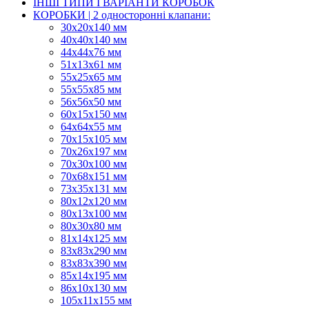
ІНШІ ТИПИ І ВАРІАНТИ КОРОБОК
КОРОБКИ | 2 односторонні клапани:
30x20x140 мм
40x40x140 мм
44х44х76 мм
51x13x61 мм
55х25х65 мм
55х55х85 мм
56х56х50 мм
60х15х150 мм
64х64х55 мм
70х15х105 мм
70х26х197 мм
70х30х100 мм
70х68х151 мм
73х35х131 мм
80х12х120 мм
80х13х100 мм
80х30х80 мм
81х14х125 мм
83х83х290 мм
83х83х390 мм
85х14х195 мм
86х10х130 мм
105х11х155 мм