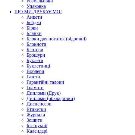
Розмальовки
Упаковка
ЩО МИ ДРУКУЄМО!
Анкети
Бейджі
Бірки
Бланки
Блоки для нотаток (відривні)
Блокноти
Блотери
Брошури
Буклети
Буклетниці
Воблери
Газети
Гарантійні талони
Грамоти
Дипломи (Друк)
Дипломи (обкладинки)
Диспенсери
Етикетки
Журнали
Зошити
Інструкції
Календарі