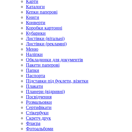
Карти
Каталоги
Кепки паперові
Книги
Конверти
Коробки картонні
Кубарики
Листівки (вітальні)
Листівки (рекламні)
Меню
Наліпки
Обкладинки для документів
Пакети паперові
Папки
Паспорта
Підставки під буклети, візитки
Плакати
Планери (відривні)
Посвідчення
Розмальовки
Сертифікати
Стікербуки
Скретч друк
Флаєра
Фотоальбоми