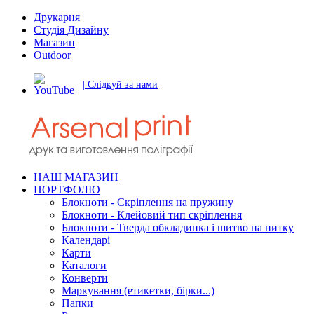
Друкарня
Студія Дизайну
Магазин
Outdoor
| Слідкуй за нами
НАШ МАГАЗИН
ПОРТФОЛІО
Блокноти - Скріплення на пружину
Блокноти - Клейовий тип скріплення
Блокноти - Тверда обкладинка і шитво на нитку
Календарі
Карти
Каталоги
Конверти
Маркування (етикетки, бірки...)
Папки