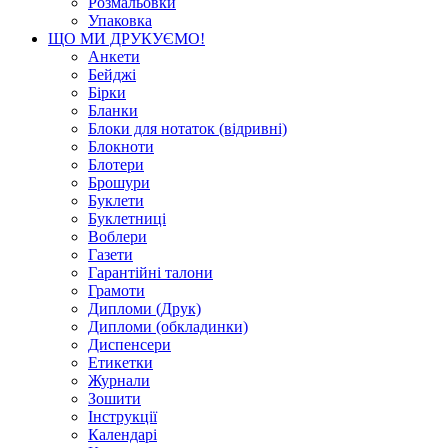
Розмальовки
Упаковка
ЩО МИ ДРУКУЄМО!
Анкети
Бейджі
Бірки
Бланки
Блоки для нотаток (відривні)
Блокноти
Блотери
Брошури
Буклети
Буклетниці
Воблери
Газети
Гарантійні талони
Грамоти
Дипломи (Друк)
Дипломи (обкладинки)
Диспенсери
Етикетки
Журнали
Зошити
Інструкції
Календарі