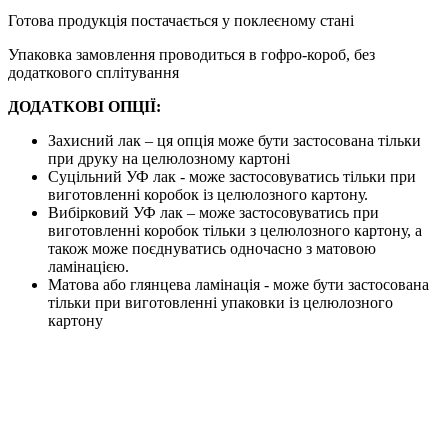
Готова продукція постачається у поклеєному стані
Упаковка замовлення проводиться в гофро-короб, без
додаткового сплітування
ДОДАТКОВІ ОПЦІЇ:
Захисний лак – ця опція може бути застосована тільки
при друку на целюлозному картоні
Суцільний УФ лак - може застосовуватись тільки при
виготовленні коробок із целюлозного картону.
Вибірковий УФ лак – може застосовуватись при
виготовленні коробок тільки з целюлозного картону, а
також може поєднуватись одночасно з матовою
ламінацією.
Матова або глянцева ламінація - може бути застосована
тільки при виготовленні упаковки із целюлозного
картону