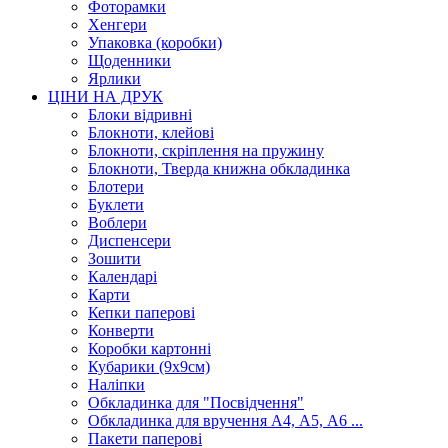
Фоторамки
Хенгери
Упаковка (коробки)
Щоденники
Ярлики
ЦІНИ НА ДРУК
Блоки відривні
Блокноти, клейові
Блокноти, скріплення на пружину
Блокноти, Тверда книжна обкладинка
Блотери
Буклети
Воблери
Диспенсери
Зошити
Календарі
Карти
Кепки паперові
Конверти
Коробки картонні
Кубарики (9х9см)
Наліпки
Обкладинка для "Посвідчення"
Обкладинка для вручення А4, А5, А6 ...
Пакети паперові