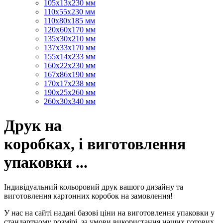
105х13х230 мм
110х55х230 мм
110х80х185 мм
120х60х170 мм
135х30х210 мм
137х33х170 мм
155х14х233 мм
160х22х230 мм
167х86х190 мм
170х17х238 мм
190х25х260 мм
260х30х340 мм
Друк на
коробках, і виготовлення
упаковки ...
Індивідуальний кольоровий друк вашого дизайну та
виготовлення картонних коробок на замовлення!
У нас на сайті надані базові ціни на виготовлення упаковки у
стандартному розмірі, за умови використання наших готових