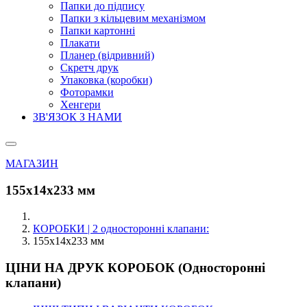
Папки до підпису
Папки з кільцевим механізмом
Папки картонні
Плакати
Планер (відривний)
Скретч друк
Упаковка (коробки)
Фоторамки
Хенгери
ЗВ'ЯЗОК З НАМИ
МАГАЗИН
155х14х233 мм
КОРОБКИ | 2 односторонні клапани:
155х14х233 мм
ЦІНИ НА ДРУК КОРОБОК (Односторонні
клапани)