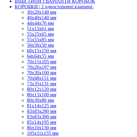
ІНШІ ТИПИ І ВАРІАНТИ КОРОБОК
КОРОБКИ | 2 односторонні клапани:
30x20x140 мм
40x40x140 мм
44х44х76 мм
51x13x61 мм
55х25х65 мм
55х55х85 мм
56х56х50 мм
60х15х150 мм
64х64х55 мм
70х15х105 мм
70х26х197 мм
70х30х100 мм
70х68х151 мм
73х35х131 мм
80х12х120 мм
80х13х100 мм
80х30х80 мм
81х14х125 мм
83х83х290 мм
83х83х390 мм
85х14х195 мм
86х10х130 мм
105х11х155 мм