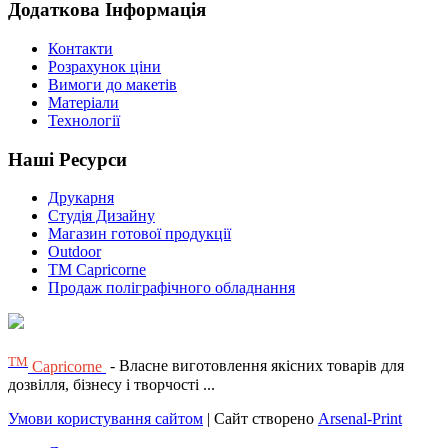
Додаткова Інформація
Контакти
Розрахунок ціни
Вимоги до макетів
Матеріали
Технології
Наші Ресурси
Друкарня
Студія Дизайну
Магазин готової продукції
Outdoor
TM Capricorne
Продаж поліграфічного обладнання
ТМ
Capricorne
- Власне виготовлення якісних товарів для
дозвілля, бізнесу і творчості ...
Умови користування сайтом
| Сайт створено
Arsenal-Print