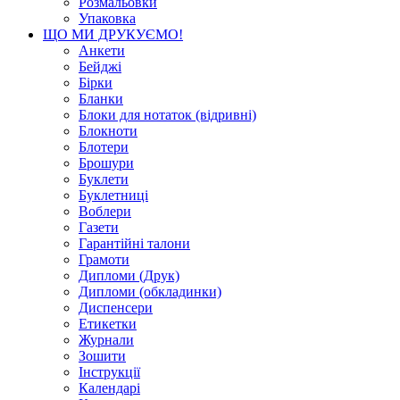
Розмальовки
Упаковка
ЩО МИ ДРУКУЄМО!
Анкети
Бейджі
Бірки
Бланки
Блоки для нотаток (відривні)
Блокноти
Блотери
Брошури
Буклети
Буклетниці
Воблери
Газети
Гарантійні талони
Грамоти
Дипломи (Друк)
Дипломи (обкладинки)
Диспенсери
Етикетки
Журнали
Зошити
Інструкції
Календарі