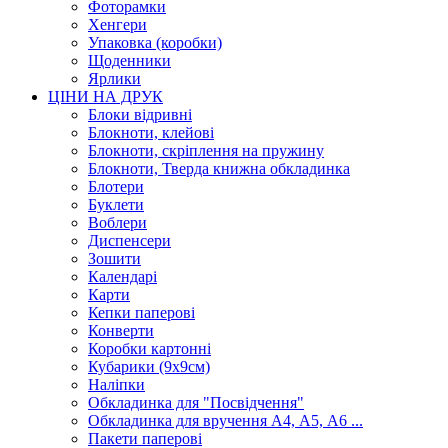
Фоторамки
Хенгери
Упаковка (коробки)
Щоденники
Ярлики
ЦІНИ НА ДРУК
Блоки відривні
Блокноти, клейові
Блокноти, скріплення на пружину
Блокноти, Тверда книжна обкладинка
Блотери
Буклети
Воблери
Диспенсери
Зошити
Календарі
Карти
Кепки паперові
Конверти
Коробки картонні
Кубарики (9х9см)
Наліпки
Обкладинка для "Посвідчення"
Обкладинка для вручення А4, А5, А6 ...
Пакети паперові