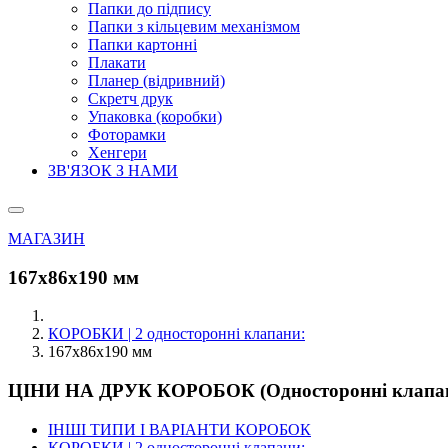
Папки до підпису
Папки з кільцевим механізмом
Папки картонні
Плакати
Планер (відривний)
Скретч друк
Упаковка (коробки)
Фоторамки
Хенгери
ЗВ'ЯЗОК З НАМИ
МАГАЗИН
167х86х190 мм
КОРОБКИ | 2 односторонні клапани:
167х86х190 мм
ЦІНИ НА ДРУК КОРОБОК (Односторонні клапа
ІНШІ ТИПИ І ВАРІАНТИ КОРОБОК
КОРОБКИ | 2 односторонні клапани: