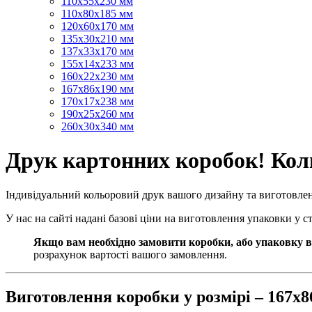
110х55х230 мм
110х80х185 мм
120х60х170 мм
135х30х210 мм
137х33х170 мм
155х14х233 мм
160х22х230 мм
167х86х190 мм
170х17х238 мм
190х25х260 мм
260х30х340 мм
Друк картонних коробок! Коль
Індивідуальний кольоровий друк вашого дизайну та виготовле
У нас на сайті надані базові ціни на виготовлення упаковки у 
Якщо вам необхідно замовити коробки, або упаковку в
розрахунок вартості вашого замовлення.
Виготовлення коробки у розмірі – 167х