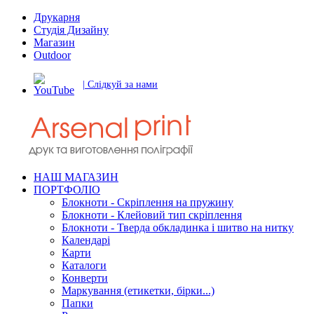
Друкарня
Студія Дизайну
Магазин
Outdoor
| Слідкуй за нами
НАШ МАГАЗИН
ПОРТФОЛІО
Блокноти - Скріплення на пружину
Блокноти - Клейовий тип скріплення
Блокноти - Тверда обкладинка і шитво на нитку
Календарі
Карти
Каталоги
Конверти
Маркування (етикетки, бірки...)
Папки