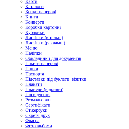
Карти
Каталоги
Кепки паперові
Книги
Конверти
Коробки картонні
Кубарики
Листівки (вітальні)
Листівки (рекламні)
Меню
Наліпки
Обкладинки для документів
Пакети паперові
Папки
Паспорта
Підставки під буклети, візитки
Плакати
Планери (відривні)
Посвідчення
Розмальовки
Сертифікати
Стікербуки
Скретч друк
Флаєра
Фотоальбоми