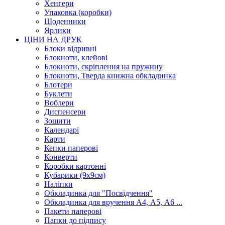
Хенгери
Упаковка (коробки)
Щоденники
Ярлики
ЦІНИ НА ДРУК
Блоки відривні
Блокноти, клейові
Блокноти, скріплення на пружину
Блокноти, Тверда книжна обкладинка
Блотери
Буклети
Воблери
Диспенсери
Зошити
Календарі
Карти
Кепки паперові
Конверти
Коробки картонні
Кубарики (9х9см)
Наліпки
Обкладинка для "Посвідчення"
Обкладинка для вручення А4, А5, А6 ...
Пакети паперові
Папки до підпису