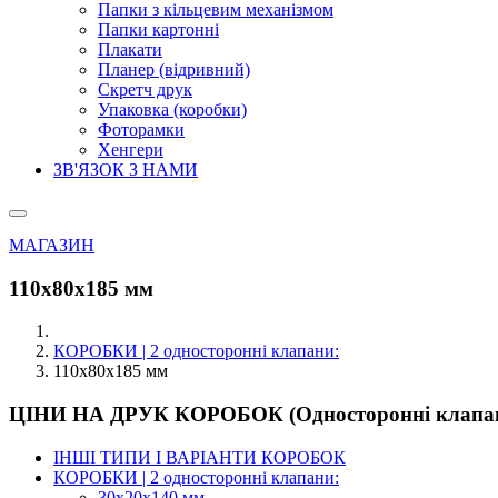
Папки з кільцевим механізмом
Папки картонні
Плакати
Планер (відривний)
Скретч друк
Упаковка (коробки)
Фоторамки
Хенгери
ЗВ'ЯЗОК З НАМИ
МАГАЗИН
110х80х185 мм
КОРОБКИ | 2 односторонні клапани:
110х80х185 мм
ЦІНИ НА ДРУК КОРОБОК (Односторонні клапа
ІНШІ ТИПИ І ВАРІАНТИ КОРОБОК
КОРОБКИ | 2 односторонні клапани:
30x20x140 мм