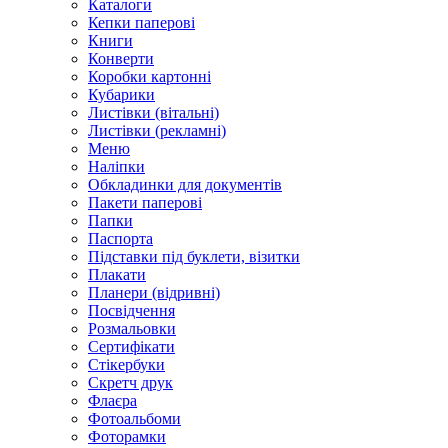
Каталоги
Кепки паперові
Книги
Конверти
Коробки картонні
Кубарики
Листівки (вітальні)
Листівки (рекламні)
Меню
Наліпки
Обкладинки для документів
Пакети паперові
Папки
Паспорта
Підставки під буклети, візитки
Плакати
Планери (відривні)
Посвідчення
Розмальовки
Сертифікати
Стікербуки
Скретч друк
Флаєра
Фотоальбоми
Фоторамки