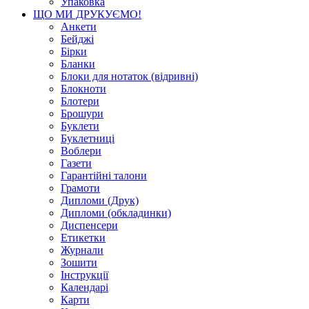
Упаковка
ЩО МИ ДРУКУЄМО!
Анкети
Бейджі
Бірки
Бланки
Блоки для нотаток (відривні)
Блокноти
Блотери
Брошури
Буклети
Буклетниці
Воблери
Газети
Гарантійні талони
Грамоти
Дипломи (Друк)
Дипломи (обкладинки)
Диспенсери
Етикетки
Журнали
Зошити
Інструкції
Календарі
Карти