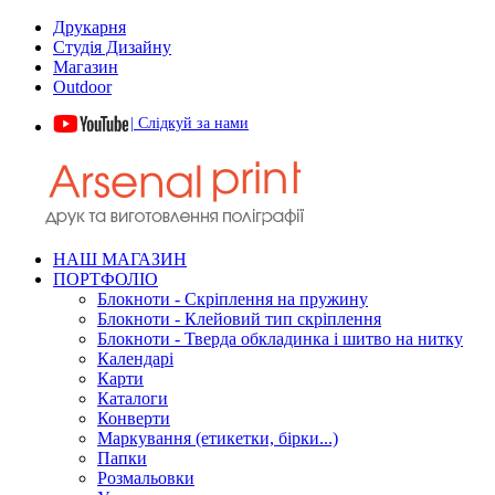
Друкарня
Студія Дизайну
Магазин
Outdoor
| Слідкуй за нами
НАШ МАГАЗИН
ПОРТФОЛІО
Блокноти - Скріплення на пружину
Блокноти - Клейовий тип скріплення
Блокноти - Тверда обкладинка і шитво на нитку
Календарі
Карти
Каталоги
Конверти
Маркування (етикетки, бірки...)
Папки
Розмальовки