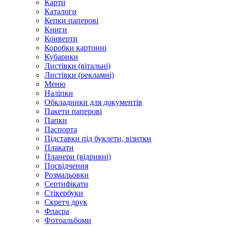
Карти
Каталоги
Кепки паперові
Книги
Конверти
Коробки картонні
Кубарики
Листівки (вітальні)
Листівки (рекламні)
Меню
Наліпки
Обкладинки для документів
Пакети паперові
Папки
Паспорта
Підставки під буклети, візитки
Плакати
Планери (відривні)
Посвідчення
Розмальовки
Сертифікати
Стікербуки
Скретч друк
Флаєра
Фотоальбоми