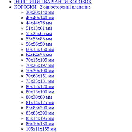
ІНШІ ТИПИ І ВАРІАНТИ КОРОБОК
КОРОБКИ | 2 односторонні клапани:
30x20x140 мм
40x40x140 мм
44х44х76 мм
51x13x61 мм
55х25х65 мм
55х55х85 мм
56х56х50 мм
60х15х150 мм
64х64х55 мм
70х15х105 мм
70х26х197 мм
70х30х100 мм
70х68х151 мм
73х35х131 мм
80х12х120 мм
80х13х100 мм
80х30х80 мм
81х14х125 мм
83х83х290 мм
83х83х390 мм
85х14х195 мм
86х10х130 мм
105х11х155 мм