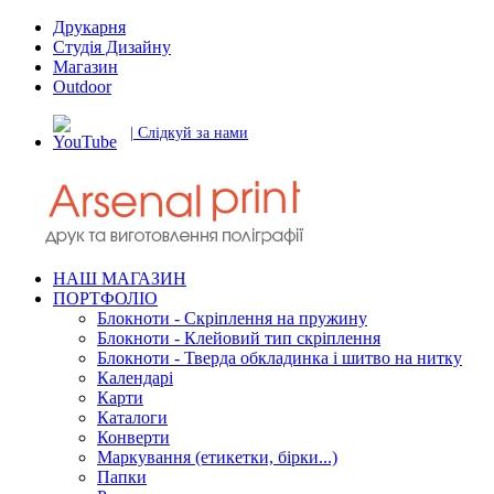
Друкарня
Студія Дизайну
Магазин
Outdoor
| Слідкуй за нами
НАШ МАГАЗИН
ПОРТФОЛІО
Блокноти - Скріплення на пружину
Блокноти - Клейовий тип скріплення
Блокноти - Тверда обкладинка і шитво на нитку
Календарі
Карти
Каталоги
Конверти
Маркування (етикетки, бірки...)
Папки