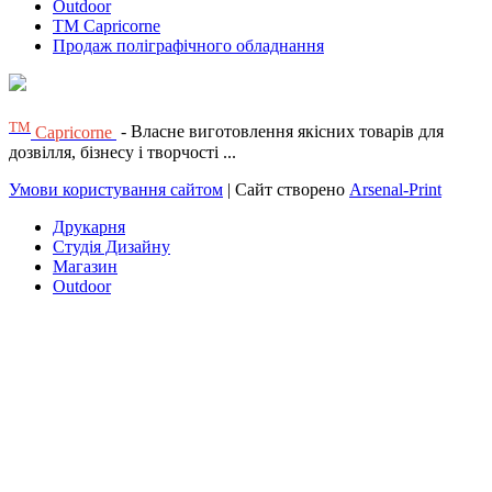
Outdoor
TM Capricorne
Продаж поліграфічного обладнання
ТМ
Capricorne
- Власне виготовлення якісних товарів для
дозвілля, бізнесу і творчості ...
Умови користування сайтом
| Сайт створено
Arsenal-Print
Друкарня
Студія Дизайну
Магазин
Outdoor