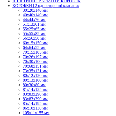
ІНШІ ТИПИ І ВАРІАНТИ КОРОБОК
КОРОБКИ | 2 односторонні клапани:
30x20x140 мм
40x40x140 мм
44х44х76 мм
51x13x61 мм
55х25х65 мм
55х55х85 мм
56х56х50 мм
60х15х150 мм
64х64х55 мм
70х15х105 мм
70х26х197 мм
70х30х100 мм
70х68х151 мм
73х35х131 мм
80х12х120 мм
80х13х100 мм
80х30х80 мм
81х14х125 мм
83х83х290 мм
83х83х390 мм
85х14х195 мм
86х10х130 мм
105х11х155 мм