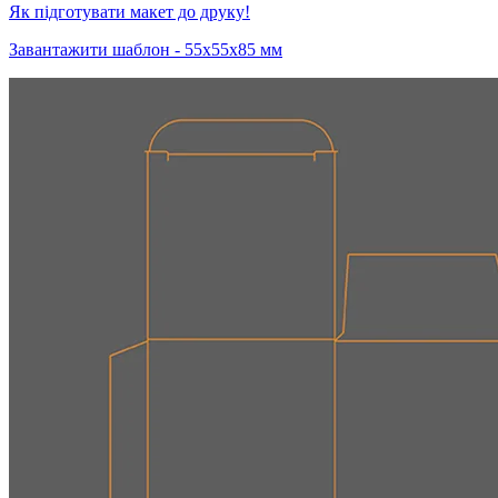
Як підготувати макет до друку!
Завантажити шаблон - 55х55х85 мм