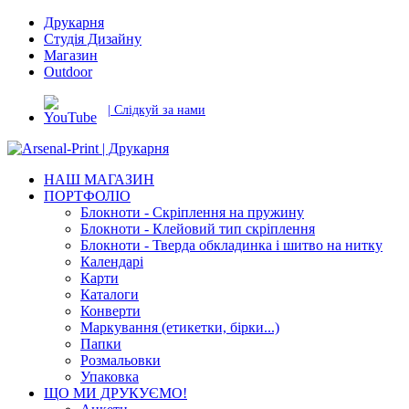
Друкарня
Студія Дизайну
Магазин
Outdoor
| Слідкуй за нами
НАШ МАГАЗИН
ПОРТФОЛІО
Блокноти - Скріплення на пружину
Блокноти - Клейовий тип скріплення
Блокноти - Тверда обкладинка і шитво на нитку
Календарі
Карти
Каталоги
Конверти
Маркування (етикетки, бірки...)
Папки
Розмальовки
Упаковка
ЩО МИ ДРУКУЄМО!