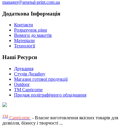
manager@arsenal-print.com.ua
Додаткова Інформація
Контакти
Розрахунок ціни
Вимоги до макетів
Матеріали
Технології
Наші Ресурси
Друкарня
Студія Дизайну
Магазин готової продукції
Outdoor
TM Capricorne
Продаж поліграфічного обладнання
ТМ
Capricorne
- Власне виготовлення якісних товарів для
дозвілля, бізнесу і творчості ...