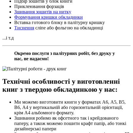
Підбір зошитів у блок книги
Приклеювання форзаців
Зшивання зошитів на нитку
Формування кришки обкладинки
Вставка готового блоку в палітурну кришку
Тиснення
сліпе або фольгою на обкладинці
...і т.д
Окремо послуги з палітурних робіт
, без друку у
нас
,
не надаємо!
Технічні особливості у виготовленні
книг з твердою обкладинкою у нас:
Ми можемо виготовити книги у форматах А6, А5, В5,
В6, А4 у вертикальній або горизонтальній орієнтації,
крім А4 альбомного формату.
Зшивання робимо як офсетного так і крейдованого
паперу, а також можемо пошити крафт папір, або тонкі
дизайнерські папери