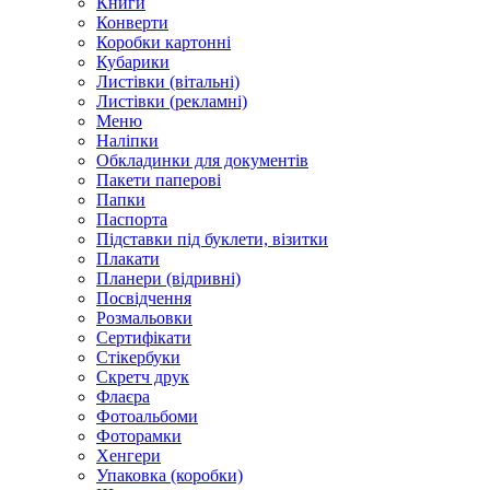
Книги
Конверти
Коробки картонні
Кубарики
Листівки (вітальні)
Листівки (рекламні)
Меню
Наліпки
Обкладинки для документів
Пакети паперові
Папки
Паспорта
Підставки під буклети, візитки
Плакати
Планери (відривні)
Посвідчення
Розмальовки
Сертифікати
Стікербуки
Скретч друк
Флаєра
Фотоальбоми
Фоторамки
Хенгери
Упаковка (коробки)