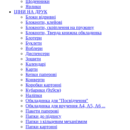
Щоденники
Ярлики
ЦІНИ НА ДРУК
Блоки відривні
Блокноти, клейові
Блокноти, скріплення на пружину
Блокноти, Тверда книжна обкладинка
Блотери
Буклети
Воблери
Диспенсери
Зошити
Календарі
Карти
Кепки паперові
Конверти
Коробки картонні
Кубарики (9х9см)
Наліпки
Обкладинка для "Посвідчення"
Обкладинка для вручення А4, А5, А6 ...
Пакети паперові
Папки до підпису
Папки з кільцевим механізмом
Папки картонні