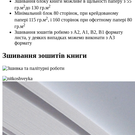
Зшивання блоку книги можливе в щільності паперу з 55
2
2
гр.м
до 130 гр.м
Мінімальний блок 80 сторінок, при крейдованому
2
папері 115 гр.м
, і 160 сторінок при офсетному папері 80
2
гр.м
Зшивання зошитів робимо з А2, А1, В2, В1 формату
листа, у деяких випадках можемо виконати з А3
формату
Зшивання зошитів книги