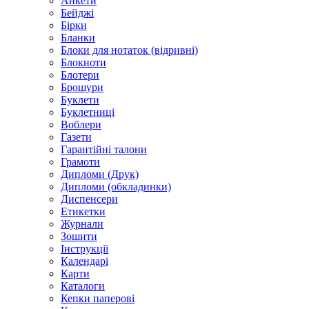
Анкети
Бейджі
Бірки
Бланки
Блоки для нотаток (відривні)
Блокноти
Блотери
Брошури
Буклети
Буклетниці
Воблери
Газети
Гарантійні талони
Грамоти
Дипломи (Друк)
Дипломи (обкладинки)
Диспенсери
Етикетки
Журнали
Зошити
Інструкції
Календарі
Карти
Каталоги
Кепки паперові