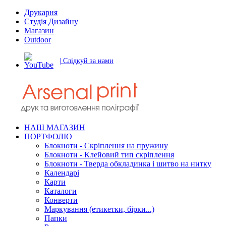
Друкарня
Студія Дизайну
Магазин
Outdoor
| Слідкуй за нами
НАШ МАГАЗИН
ПОРТФОЛІО
Блокноти - Скріплення на пружину
Блокноти - Клейовий тип скріплення
Блокноти - Тверда обкладинка і шитво на нитку
Календарі
Карти
Каталоги
Конверти
Маркування (етикетки, бірки...)
Папки