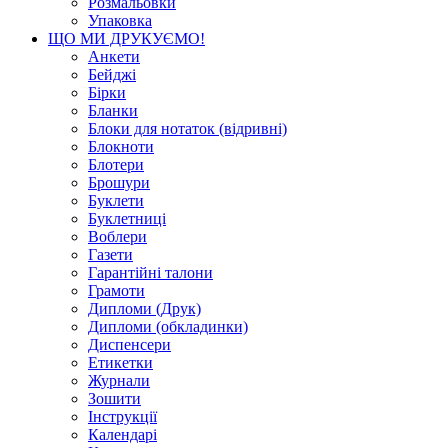
Розмальовки
Упаковка
ЩО МИ ДРУКУЄМО!
Анкети
Бейджі
Бірки
Бланки
Блоки для нотаток (відривні)
Блокноти
Блотери
Брошури
Буклети
Буклетниці
Воблери
Газети
Гарантійні талони
Грамоти
Дипломи (Друк)
Дипломи (обкладинки)
Диспенсери
Етикетки
Журнали
Зошити
Інструкції
Календарі