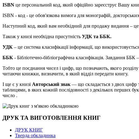
ISBN
це персональний код, який офіційно зареєструє Вашу кни
ISBN - код - це обов'язкова вимога для монографій, докторськи
Наступний код, який вам необхідний для продажу видання – це 
Також у книзі необхідна присутність
УДК та ББК.
УДК
– це система класифікації інформації, що використовується 
ББК
- Бібліотечно-бібліографічна класифікація. Завдання ББК –
Тобто це поєднання чисел і цифр, що позначають, якого розділу
читаючи книжки, визначити, в який відділ передати книгу.
І ще є у книзі
Авторський знак
— що складається з двох цифр т
таблицями, в яких кожній послідовності з декількох перших бук
число .
ДРУК ТА ВИГОТОВЛЕННЯ КНИГ
ДРУК КНИГ
Тверда обкладинка