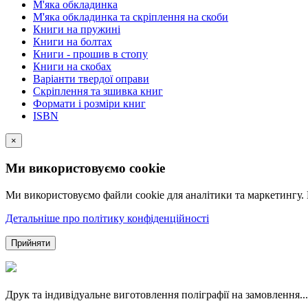
М'яка обкладинка
М'яка обкладинка та скріплення на скоби
Книги на пружині
Книги на болтах
Книги - прошив в стопу
Книги на скобах
Варіанти твердої оправи
Скріплення та зшивка книг
Формати і розміри книг
ISBN
×
Ми використовуємо cookie
Ми використовуємо файли cookie для аналітики та маркетингу.
Детальніше про політику конфіденційності
Прийняти
Друк та індивідуальне виготовлення поліграфії на замовлення...