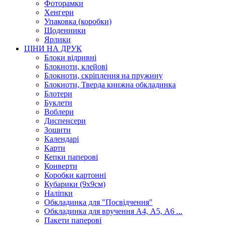
Фоторамки
Хенгери
Упаковка (коробки)
Щоденники
Ярлики
ЦІНИ НА ДРУК
Блоки відривні
Блокноти, клейові
Блокноти, скріплення на пружину
Блокноти, Тверда книжна обкладинка
Блотери
Буклети
Воблери
Диспенсери
Зошити
Календарі
Карти
Кепки паперові
Конверти
Коробки картонні
Кубарики (9х9см)
Наліпки
Обкладинка для "Посвідчення"
Обкладинка для вручення А4, А5, А6 ...
Пакети паперові