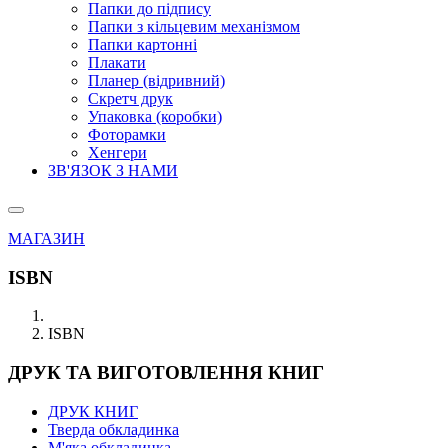
Папки до підпису
Папки з кільцевим механізмом
Папки картонні
Плакати
Планер (відривний)
Скретч друк
Упаковка (коробки)
Фоторамки
Хенгери
ЗВ'ЯЗОК З НАМИ
МАГАЗИН
ISBN
ISBN
ДРУК ТА ВИГОТОВЛЕННЯ КНИГ
ДРУК КНИГ
Тверда обкладинка
М'яка обкладинка