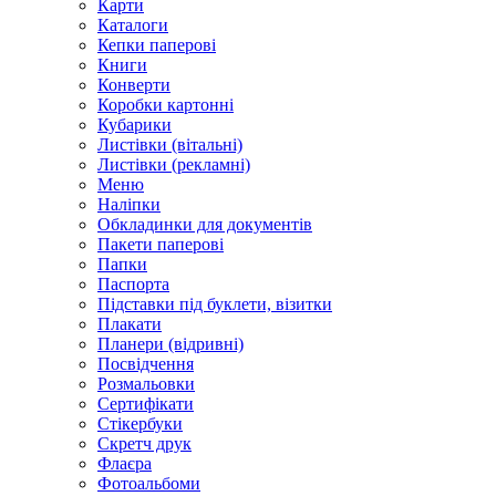
Карти
Каталоги
Кепки паперові
Книги
Конверти
Коробки картонні
Кубарики
Листівки (вітальні)
Листівки (рекламні)
Меню
Наліпки
Обкладинки для документів
Пакети паперові
Папки
Паспорта
Підставки під буклети, візитки
Плакати
Планери (відривні)
Посвідчення
Розмальовки
Сертифікати
Стікербуки
Скретч друк
Флаєра
Фотоальбоми