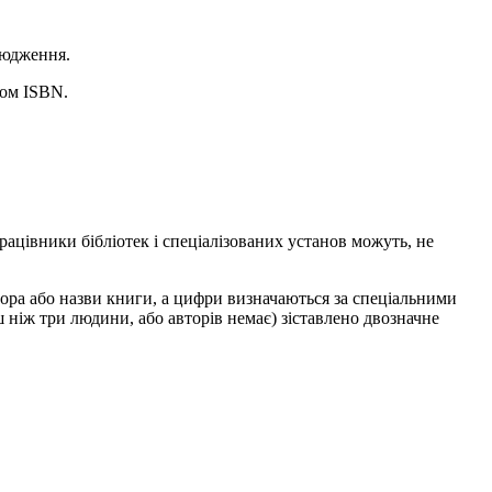
сюдження.
дом ISBN.
рацівники бібліотек і спеціалізованих установ можуть, не
тора або назви книги, а цифри визначаються за спеціальними
 ніж три людини, або авторів немає) зіставлено двозначне