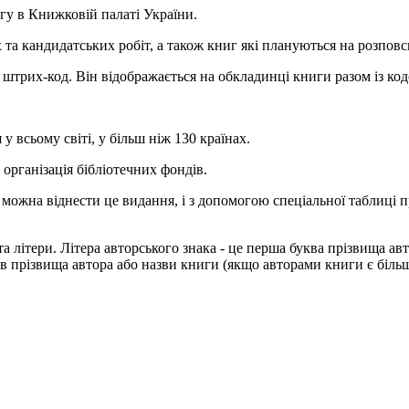
гу в Книжковій палаті України.
х та кандидатських робіт, а також книг які плануються на розпов
штрих-код. Він відображається на обкладинці книги разом із ко
у всьому світі, у більш ніж 130 країнах.
 організація бібліотечних фондів.
 можна віднести це видання, і з допомогою спеціальної таблиці п
а літери. Літера авторського знака - це перша буква прізвища ав
в прізвища автора або назви книги (якщо авторами книги є більш