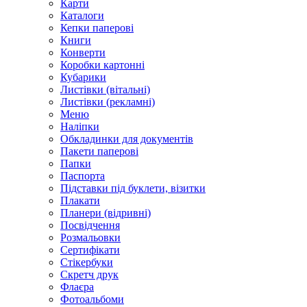
Карти
Каталоги
Кепки паперові
Книги
Конверти
Коробки картонні
Кубарики
Листівки (вітальні)
Листівки (рекламні)
Меню
Наліпки
Обкладинки для документів
Пакети паперові
Папки
Паспорта
Підставки під буклети, візитки
Плакати
Планери (відривні)
Посвідчення
Розмальовки
Сертифікати
Стікербуки
Скретч друк
Флаєра
Фотоальбоми