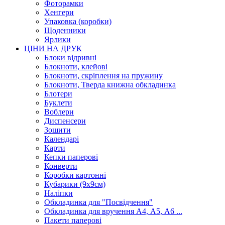
Фоторамки
Хенгери
Упаковка (коробки)
Щоденники
Ярлики
ЦІНИ НА ДРУК
Блоки відривні
Блокноти, клейові
Блокноти, скріплення на пружину
Блокноти, Тверда книжна обкладинка
Блотери
Буклети
Воблери
Диспенсери
Зошити
Календарі
Карти
Кепки паперові
Конверти
Коробки картонні
Кубарики (9х9см)
Наліпки
Обкладинка для "Посвідчення"
Обкладинка для вручення А4, А5, А6 ...
Пакети паперові