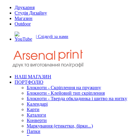
Друкарня
Студія Дизайну
Магазин
Outdoor
| Слідкуй за нами
НАШ МАГАЗИН
ПОРТФОЛІО
Блокноти - Скріплення на пружину
Блокноти - Клейовий тип скріплення
Блокноти - Тверда обкладинка і шитво на нитку
Календарі
Карти
Каталоги
Конверти
Маркування (етикетки, бірки...)
Папки