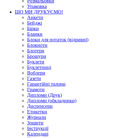
Розмальовки
Упаковка
ЩО МИ ДРУКУЄМО!
Анкети
Бейджі
Бірки
Бланки
Блоки для нотаток (відривні)
Блокноти
Блотери
Брошури
Буклети
Буклетниці
Воблери
Газети
Гарантійні талони
Грамоти
Дипломи (Друк)
Дипломи (обкладинки)
Диспенсери
Етикетки
Журнали
Зошити
Інструкції
Календарі