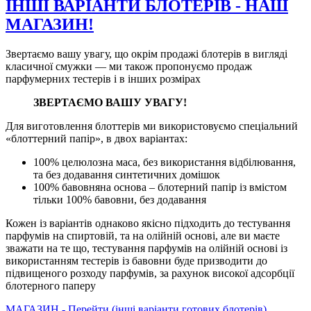
ІНШІ ВАРІАНТИ БЛОТЕРІВ - НАШ
МАГАЗИН!
Звертаємо вашу увагу, що окрім продажі блотерів в вигляді
класичної смужки ­­— ми також пропонуємо продаж
парфумерних тестерів і в інших розмірах
ЗВЕРТАЄМО ВАШУ УВАГУ!
Для виготовлення блоттерів ми використовуємо спеціальний
«блоттерний папір», в двох варіантах:
100% целюлозна маса, без використання відбілювання,
та без додавання синтетичних домішок
100% бавовняна основа – блотерний папір із вмістом
тільки 100% бавовни, без додавання
Кожен із варіантів однаково якісно підходить до тестування
парфумів на спиртовій, та на олійній основі, але ви маєте
зважати на те що, тестування парфумів на олійній основі із
використанням тестерів із бавовни буде призводити до
підвищеного розходу парфумів, за рахунок високої адсорбції
блотерного паперу
МАГАЗИН - Перейти (інші варіанти готових блотерів)