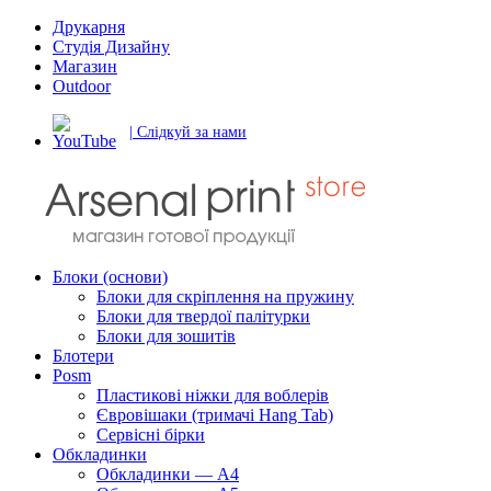
Друкарня
Студія Дизайну
Магазин
Outdoor
| Слідкуй за нами
Блоки (основи)
Блоки для скріплення на пружину
Блоки для твердої палітурки
Блоки для зошитів
Блотери
Posm
Пластикові ніжки для воблерів
Євровішаки (тримачі Hang Tab)
Сервісні бірки
Обкладинки
Обкладинки — А4