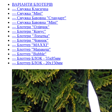
ВАРІАНТИ БЛОТЕРІВ
— Смужка Класична
— Смужка "Міні"
— Смужка Бавовна "Стандарт"
— Смужка Бавовна "Міні"
— Блотери "Олівчик"
— Блотери "Конус"
— Блотери "Лопатка"
— Блотери "Човник"
— Блоттер "MAXXI"
— Блоттер "Маракеш"
— Блоттер "Bubble"
— Блоттер БЛОК - 55х85мм
— Блоттер БЛОК - 20х150мм