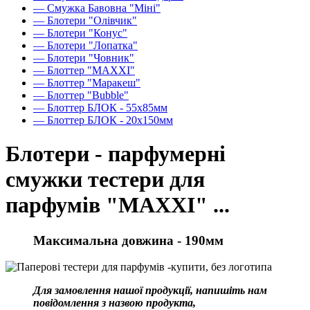
— Смужка Бавовна "Міні"
— Блотери "Олівчик"
— Блотери "Конус"
— Блотери "Лопатка"
— Блотери "Човник"
— Блоттер "MAXXI"
— Блоттер "Маракеш"
— Блоттер "Bubble"
— Блоттер БЛОК - 55х85мм
— Блоттер БЛОК - 20х150мм
Блотери - парфумерні
смужки тестери для
парфумів "MAXXI" ...
Максимальна довжина - 190мм
Для замовлення нашої продукції, напишіть нам
повідомлення з назвою продукта,