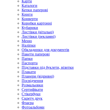
Карти
Каталоги
Кепки паперові
Книги
Конверти
Коробки картонні
Кубарики
Листівки (вітальні)
Листівки (рекламні)
Меню
Наліпки
Обкладинки для документів
Пакети паперові
Папки
Паспорта
Підставки під буклети, візитки
Плакати
Планери (відривні)
Посвідчення
Розмальовки
Сертифікати
Стікербуки
Скретч друк
Флаєра
Фотоальбоми