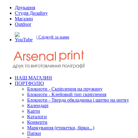
Друкарня
Студія Дизайну
Магазин
Outdoor
| Слідкуй за нами
НАШ МАГАЗИН
ПОРТФОЛІО
Блокноти - Скріплення на пружину
Блокноти - Клейовий тип скріплення
Блокноти - Тверда обкладинка і шитво на нитку
Календарі
Карти
Каталоги
Конверти
Маркування (етикетки, бірки...)
Папки