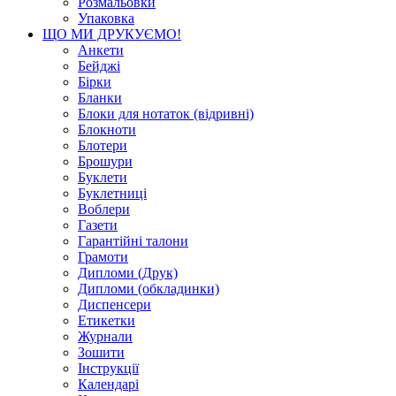
Розмальовки
Упаковка
ЩО МИ ДРУКУЄМО!
Анкети
Бейджі
Бірки
Бланки
Блоки для нотаток (відривні)
Блокноти
Блотери
Брошури
Буклети
Буклетниці
Воблери
Газети
Гарантійні талони
Грамоти
Дипломи (Друк)
Дипломи (обкладинки)
Диспенсери
Етикетки
Журнали
Зошити
Інструкції
Календарі