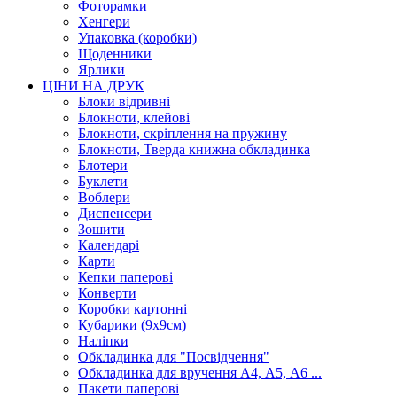
Фоторамки
Хенгери
Упаковка (коробки)
Щоденники
Ярлики
ЦІНИ НА ДРУК
Блоки відривні
Блокноти, клейові
Блокноти, скріплення на пружину
Блокноти, Тверда книжна обкладинка
Блотери
Буклети
Воблери
Диспенсери
Зошити
Календарі
Карти
Кепки паперові
Конверти
Коробки картонні
Кубарики (9х9см)
Наліпки
Обкладинка для "Посвідчення"
Обкладинка для вручення А4, А5, А6 ...
Пакети паперові