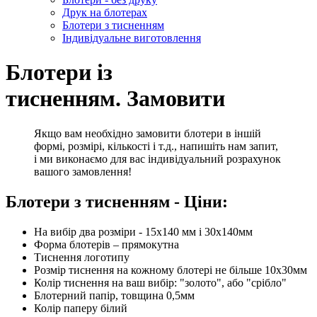
Друк на блотерах
Блотери з тисненням
Індивідуальне виготовлення
Блотери із
тисненням. Замовити
Якщо вам необхідно замовити блотери в іншій
формі, розмірі, кількості і т.д., напишіть нам запит,
і ми виконаємо для вас індивідуальний розрахунок
вашого замовлення!
Блотери з тисненням - Ціни:
На вибір два розміри - 15х140 мм і 30х140мм
Форма блотерів – прямокутна
Тиснення логотипу
Розмір тиснення на кожному блотері не більше 10х30мм
Колір тиснення на ваш вибір: "золото", або "срібло"
Блотерний папір, товщина 0,5мм
Колір паперу білий