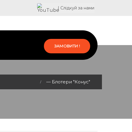
| Слідкуй за нами
ЗАМОВИТИ !
— Блотери "Конус"