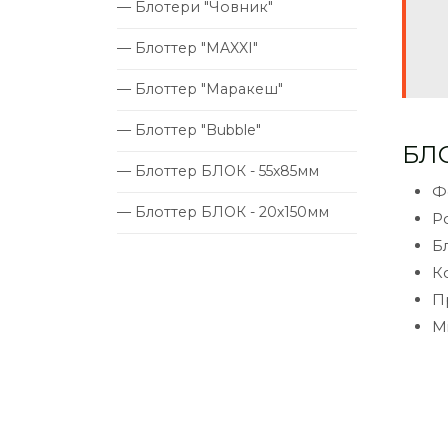
— Блотери "Човник"
— Блоттер "MAXXI"
— Блоттер "Маракеш"
— Блоттер "Bubble"
БЛ
— Блоттер БЛОК - 55х85мм
Ф
— Блоттер БЛОК - 20х150мм
Р
Б
К
П
М