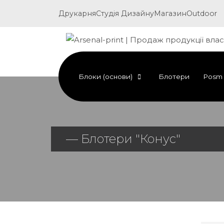
Друкарня
Студія Дизайну
Магазин
Outdoor
Блоки (основи)
Блотери
Posm
— Блотери "Конус"