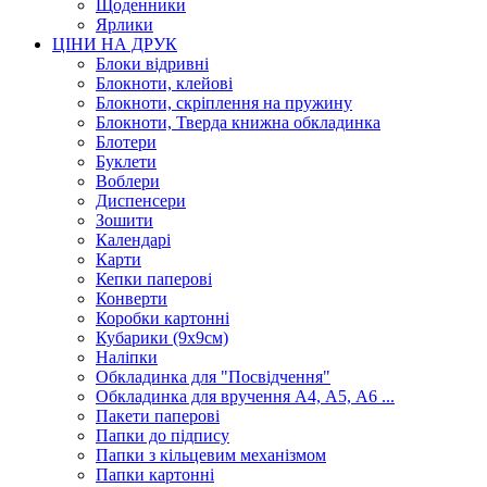
Щоденники
Ярлики
ЦІНИ НА ДРУК
Блоки відривні
Блокноти, клейові
Блокноти, скріплення на пружину
Блокноти, Тверда книжна обкладинка
Блотери
Буклети
Воблери
Диспенсери
Зошити
Календарі
Карти
Кепки паперові
Конверти
Коробки картонні
Кубарики (9х9см)
Наліпки
Обкладинка для "Посвідчення"
Обкладинка для вручення А4, А5, А6 ...
Пакети паперові
Папки до підпису
Папки з кільцевим механізмом
Папки картонні