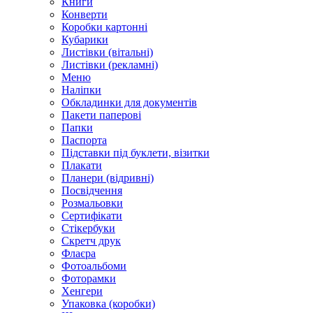
Книги
Конверти
Коробки картонні
Кубарики
Листівки (вітальні)
Листівки (рекламні)
Меню
Наліпки
Обкладинки для документів
Пакети паперові
Папки
Паспорта
Підставки під буклети, візитки
Плакати
Планери (відривні)
Посвідчення
Розмальовки
Сертифікати
Стікербуки
Скретч друк
Флаєра
Фотоальбоми
Фоторамки
Хенгери
Упаковка (коробки)