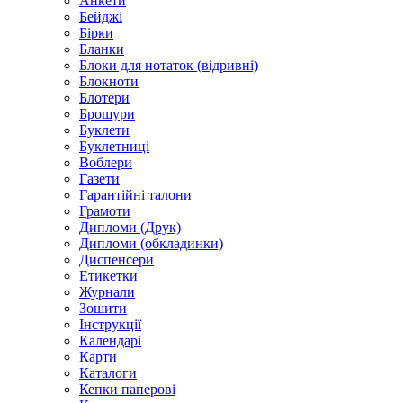
Анкети
Бейджі
Бірки
Бланки
Блоки для нотаток (відривні)
Блокноти
Блотери
Брошури
Буклети
Буклетниці
Воблери
Газети
Гарантійні талони
Грамоти
Дипломи (Друк)
Дипломи (обкладинки)
Диспенсери
Етикетки
Журнали
Зошити
Інструкції
Календарі
Карти
Каталоги
Кепки паперові