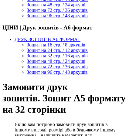
Зошит на 48 стр. / 24 аркуші
Зошит на 72 стр. / 36 аркушів
Зошит на 96 стр. / 48 аркушів
ЦІНИ | Друк зошитів - А6 формат
ДРУК ЗОШИТІВ А6 ФОРМАТ
Зошит на 16 стр. / 8 аркушів
Зошит на 24 стр. / 12 аркушів
Зошит на 32 стр. / 16 аркушів
Зошит на 48 стр. / 24 аркуші
Зошит на 72 стр. / 36 аркушів
Зошит на 96 стр. / 48 аркушів
Замовити друк
зошитів. Зошит А5 формату
на 32 сторінки
Якщо вам потрібно замовити друк зошитів в
іншому вигляді, розмірі або в будь-якому іншому
виконанні... надішліть нам запит, для