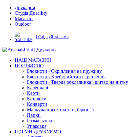
Друкарня
Студія Дизайну
Магазин
Outdoor
| Слідкуй за нами
НАШ МАГАЗИН
ПОРТФОЛІО
Блокноти - Скріплення на пружину
Блокноти - Клейовий тип скріплення
Блокноти - Тверда обкладинка і шитво на нитку
Календарі
Карти
Каталоги
Конверти
Маркування (етикетки, бірки...)
Папки
Розмальовки
Упаковка
ЩО МИ ДРУКУЄМО!