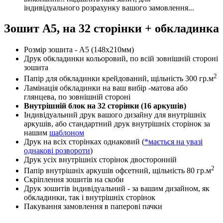
індивідуального розрахунку вашого замовлення...
Зошит А5, на 32 сторінки + обкладинка
Розмір зошита - А5 (148х210мм)
Друк обкладинки кольоровий, по всій зовнішній стороні
зошита
2
Папір для обкладинки крейдований, щільність 300 гр.м
Ламінація обкладинки на ваш вибір -матова або
глянцева, по зовнішній стороні
Внутрішній блок на 32 сторінки (16 аркушів)
Індивідуальний друк вашого дизайну для внутрішніх
аркушів, або стандартний друк внутрішніх сторінок за
нашим
шаблоном
Друк на всіх сторінках однаковий (
*мається на увазі
однакові розвороти
)
Друк усіх внутрішніх сторінок двосторонній
2
Папір внутрішніх аркушів офсетний, щільність 80 гр.м
Скріплення зошитів на скоби
Друк зошитів індивідуальний - за вашим дизайном, як
обкладинки, так і внутрішніх сторінок
Пакування замовлення в паперові пачки