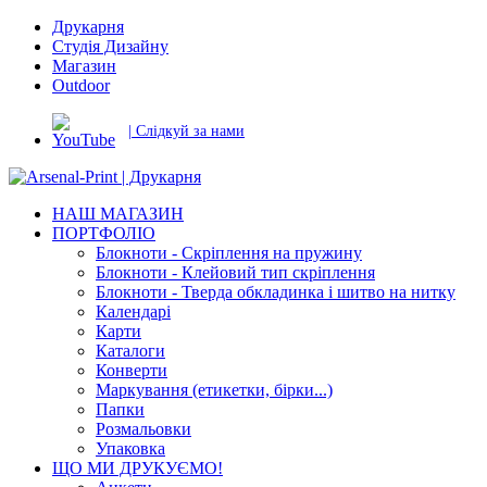
Друкарня
Студія Дизайну
Магазин
Outdoor
| Слідкуй за нами
НАШ МАГАЗИН
ПОРТФОЛІО
Блокноти - Скріплення на пружину
Блокноти - Клейовий тип скріплення
Блокноти - Тверда обкладинка і шитво на нитку
Календарі
Карти
Каталоги
Конверти
Маркування (етикетки, бірки...)
Папки
Розмальовки
Упаковка
ЩО МИ ДРУКУЄМО!