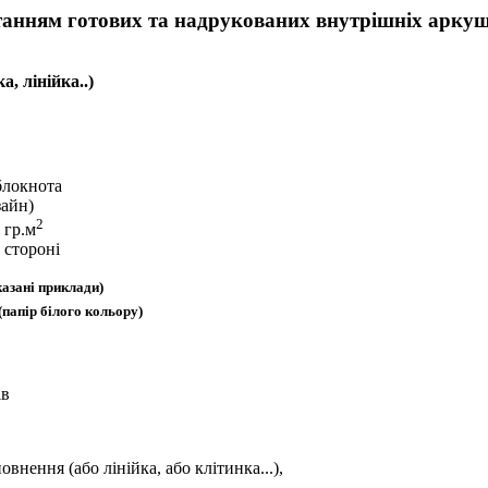
анням готових та надрукованих внутрішніх аркуш
, лінійка..)
 блокнота
зайн)
2
 гр.м
 стороні
казані приклади)
(папір білого кольору)
ів
внення (або лінійка, або клітинка...),