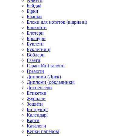
Анкети
Бейджі
Бірки
Бланки
Блоки для нотаток (відривні)
Блокноти
Блотери
Брошури
Буклети
Буклетниці
Воблери
Газети
Гарантійні талони
Грамоти
Дипломи (Друк)
Дипломи (обкладинки)
Диспенсери
Етикетки
Журнали
Зошити
Інструкції
Календарі
Карти
Каталоги
Кепки паперові