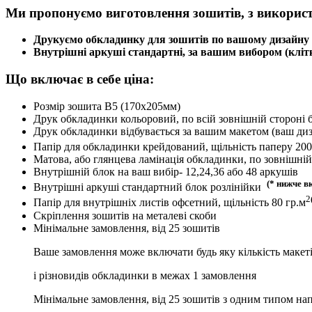
Ми пропонуємо виготовлення зошитів, з
використ
Друкуємо обкладинку для зошитів по вашому дизайну
Внутрішні аркуші стандартні, за вашим вибором (клітка
Що включає в себе ціна:
Розмір зошита В5 (170х205мм)
Друк обкладинки кольоровий, по всій зовнішній стороні
Друк обкладинки відбувається за вашим макетом (ваш ди
Папір для обкладинки крейдований, щільність паперу 200
Матова, або глянцева ламінація обкладинки, по зовнішній
Внутрішній блок на ваш вибір- 12,24,36 або 48
аркушів
(* нижче в
Внутрішні аркуші стандартний блок розлінійки
2
Папір для внутрішніх листів офсетний, щільність 80 гр.м
Скріплення зошитів на металеві скоби
Мінімальне замовлення, від 25 зошитів
Ваше замовлення може включати будь яку кількість макет
і різновидів обкладинки в межах 1 замовлення
Мінімальне замовлення, від 25 зошитів з одним типом напо