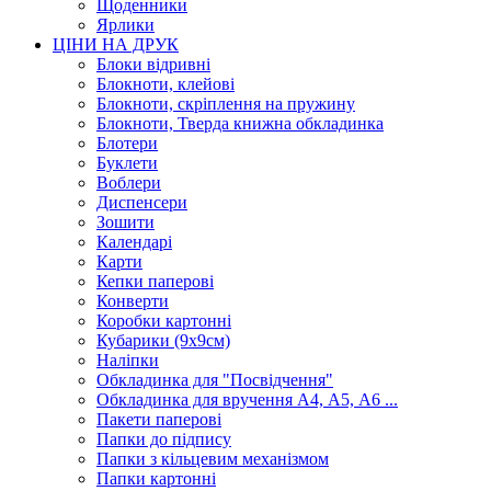
Щоденники
Ярлики
ЦІНИ НА ДРУК
Блоки відривні
Блокноти, клейові
Блокноти, скріплення на пружину
Блокноти, Тверда книжна обкладинка
Блотери
Буклети
Воблери
Диспенсери
Зошити
Календарі
Карти
Кепки паперові
Конверти
Коробки картонні
Кубарики (9х9см)
Наліпки
Обкладинка для "Посвідчення"
Обкладинка для вручення А4, А5, А6 ...
Пакети паперові
Папки до підпису
Папки з кільцевим механізмом
Папки картонні