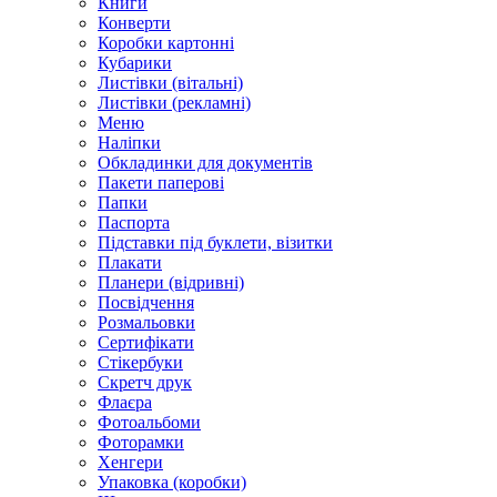
Книги
Конверти
Коробки картонні
Кубарики
Листівки (вітальні)
Листівки (рекламні)
Меню
Наліпки
Обкладинки для документів
Пакети паперові
Папки
Паспорта
Підставки під буклети, візитки
Плакати
Планери (відривні)
Посвідчення
Розмальовки
Сертифікати
Стікербуки
Скретч друк
Флаєра
Фотоальбоми
Фоторамки
Хенгери
Упаковка (коробки)