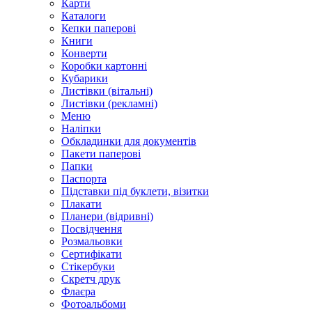
Карти
Каталоги
Кепки паперові
Книги
Конверти
Коробки картонні
Кубарики
Листівки (вітальні)
Листівки (рекламні)
Меню
Наліпки
Обкладинки для документів
Пакети паперові
Папки
Паспорта
Підставки під буклети, візитки
Плакати
Планери (відривні)
Посвідчення
Розмальовки
Сертифікати
Стікербуки
Скретч друк
Флаєра
Фотоальбоми