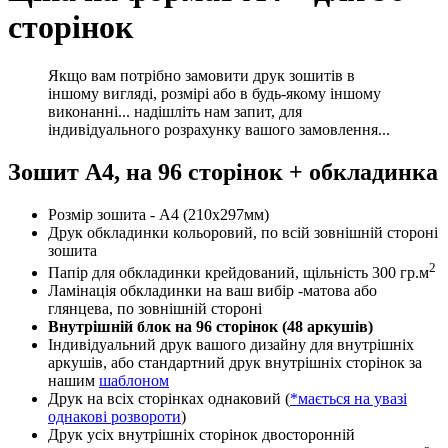
сторінок
Якщо вам потрібно замовити друк зошитів в
іншому вигляді, розмірі або в будь-якому іншому
виконанні... надішліть нам запит, для
індивідуального розрахунку вашого замовлення...
Зошит А4, на 96 сторінок + обкладинка
Розмір зошита - А4 (210х297мм)
Друк обкладинки кольоровий, по всій зовнішній стороні
зошита
2
Папір для обкладинки крейдований, щільність 300 гр.м
Ламінація обкладинки на ваш вибір -матова або
глянцева, по зовнішній стороні
Внутрішній блок на 96 сторінок (48 аркушів)
Індивідуальний друк вашого дизайну для внутрішніх
аркушів, або стандартний друк внутрішніх сторінок за
нашим
шаблоном
Друк на всіх сторінках однаковий (
*мається на увазі
однакові розвороти
)
Друк усіх внутрішніх сторінок двосторонній