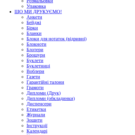
Розмальовки
Упаковка
ЩО МИ ДРУКУЄМО!
Анкети
Бейджі
Бірки
Бланки
Блоки для нотаток (відривні)
Блокноти
Блотери
Брошури
Буклети
Буклетниці
Воблери
Газети
Гарантійні талони
Грамоти
Дипломи (Друк)
Дипломи (обкладинки)
Диспенсери
Етикетки
Журнали
Зошити
Інструкції
Календарі