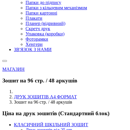
Папки до підпису
Папки з кільцевим механізмом
Папки картонні
Плакати
Планер (відривний)
Скретч друк
Упаковка (коробки)
Фоторамки
Хенгери
ЗВ'ЯЗОК З НАМИ
МАГАЗИН
Зошит на 96 стр. / 48 аркушів
ДРУК ЗОШИТІВ А4 ФОРМАТ
Зошит на 96 стр. / 48 аркушів
Ціна на друк зошитів (Стандартний блок)
КЛАСИЧНИЙ ШКІЛЬНИЙ ЗОШИТ
Друк зошитів від 25 шт ...