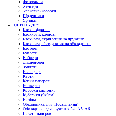
Фоторамки
Хенгери
Упаковка (коробки)
Щоденники
Ярлики
ЦІНИ НА ДРУК
Блоки відривні
Блокноти, клейові
Блокноти, скріплення на пружину
Блокноти, Тверда книжна обкладинка
Блотери
Буклети
Воблери
Диспенсери
Зошити
Календарі
Карти
Кепки паперові
Конверти
Коробки картонні
Кубарики (9х9см)
Наліпки
Обкладинка для "Посвідчення"
Обкладинка для вручення А4, А5, А6 ...
Пакети паперові