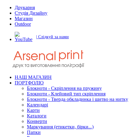
Друкарня
Студія Дизайну
Магазин
Outdoor
| Слідкуй за нами
НАШ МАГАЗИН
ПОРТФОЛІО
Блокноти - Скріплення на пружину
Блокноти - Клейовий тип скріплення
Блокноти - Тверда обкладинка і шитво на нитку
Календарі
Карти
Каталоги
Конверти
Маркування (етикетки, бірки...)
Папки