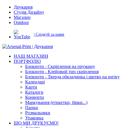
Друкарня
Студія Дизайну
Магазин
Outdoor
| Слідкуй за нами
НАШ МАГАЗИН
ПОРТФОЛІО
Блокноти - Скріплення на пружину
Блокноти - Клейовий тип скріплення
Блокноти - Тверда обкладинка і шитво на нитку
Календарі
Карти
Каталоги
Конверти
Маркування (етикетки, бірки...)
Папки
Розмальовки
Упаковка
ЩО МИ ДРУКУЄМО!