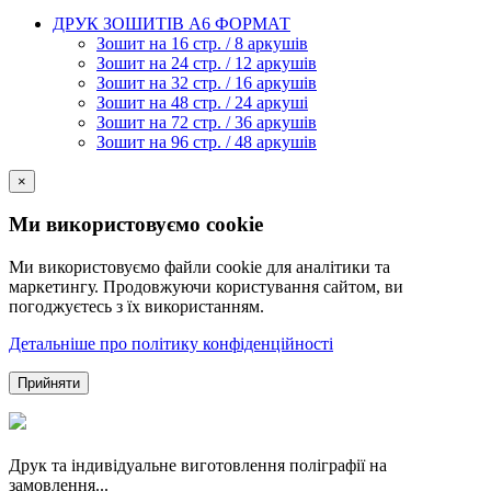
ДРУК ЗОШИТІВ А6 ФОРМАТ
Зошит на 16 стр. / 8 аркушів
Зошит на 24 стр. / 12 аркушів
Зошит на 32 стр. / 16 аркушів
Зошит на 48 стр. / 24 аркуші
Зошит на 72 стр. / 36 аркушів
Зошит на 96 стр. / 48 аркушів
×
Ми використовуємо cookie
Ми використовуємо файли cookie для аналітики та
маркетингу. Продовжуючи користування сайтом, ви
погоджуєтесь з їх використанням.
Детальніше про політику конфіденційності
Прийняти
Друк та індивідуальне виготовлення поліграфії на
замовлення...