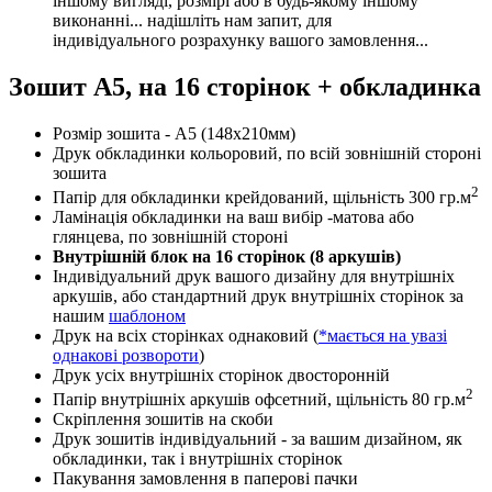
іншому вигляді, розмірі або в будь-якому іншому
виконанні... надішліть нам запит, для
індивідуального розрахунку вашого замовлення...
Зошит А5, на 16 сторінок + обкладинка
Розмір зошита - А5 (148х210мм)
Друк обкладинки кольоровий, по всій зовнішній стороні
зошита
2
Папір для обкладинки крейдований, щільність 300 гр.м
Ламінація обкладинки на ваш вибір -матова або
глянцева, по зовнішній стороні
Внутрішній блок на 16 сторінок (8 аркушів)
Індивідуальний друк вашого дизайну для внутрішніх
аркушів, або стандартний друк внутрішніх сторінок за
нашим
шаблоном
Друк на всіх сторінках однаковий (
*мається на увазі
однакові розвороти
)
Друк усіх внутрішніх сторінок двосторонній
2
Папір внутрішніх аркушів офсетний, щільність 80 гр.м
Скріплення зошитів на скоби
Друк зошитів індивідуальний - за вашим дизайном, як
обкладинки, так і внутрішніх сторінок
Пакування замовлення в паперові пачки