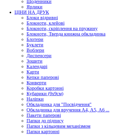
Щоденники
Ярлики
ЦІНИ НА ДРУК
Блоки відривні
Блокноти, клейові
Блокноти, скріплення на пружину
Блокноти, Тверда книжна обкладинка
Блотери
Буклети
Воблери
Диспенсери
Зошити
Календарі
Карти
Кепки паперові
Конверти
Коробки картонні
Кубарики (9х9см)
Наліпки
Обкладинка для "Посвідчення"
Обкладинка для вручення А4, А5, А6 ...
Пакети паперові
Папки до підпису
Папки з кільцевим механізмом
Папки картонні