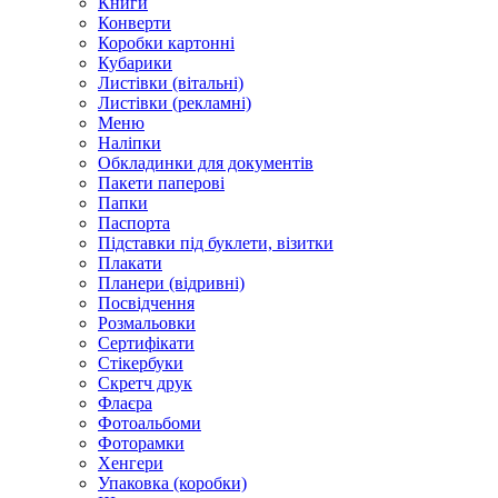
Книги
Конверти
Коробки картонні
Кубарики
Листівки (вітальні)
Листівки (рекламні)
Меню
Наліпки
Обкладинки для документів
Пакети паперові
Папки
Паспорта
Підставки під буклети, візитки
Плакати
Планери (відривні)
Посвідчення
Розмальовки
Сертифікати
Стікербуки
Скретч друк
Флаєра
Фотоальбоми
Фоторамки
Хенгери
Упаковка (коробки)