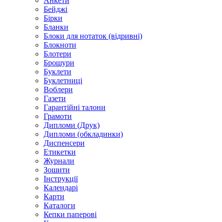
Анкети
Бейджі
Бірки
Бланки
Блоки для нотаток (відривні)
Блокноти
Блотери
Брошури
Буклети
Буклетниці
Воблери
Газети
Гарантійні талони
Грамоти
Дипломи (Друк)
Дипломи (обкладинки)
Диспенсери
Етикетки
Журнали
Зошити
Інструкції
Календарі
Карти
Каталоги
Кепки паперові