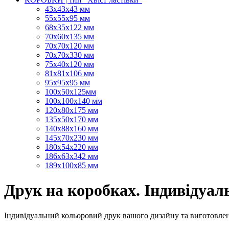
43х43х43 мм
55х55х95 мм
68х35х122 мм
70х60х135 мм
70х70х120 мм
70х70х330 мм
75х40х120 мм
81х81х106 мм
95х95х95 мм
100х50х125мм
100х100х140 мм
120х80х175 мм
135х50х170 мм
140х88х160 мм
145х70х230 мм
180х54х220 мм
186х63х342 мм
189х100х85 мм
Друк на коробках. Індивідуал
Індивідуальний кольоровий друк вашого дизайну та виготовле