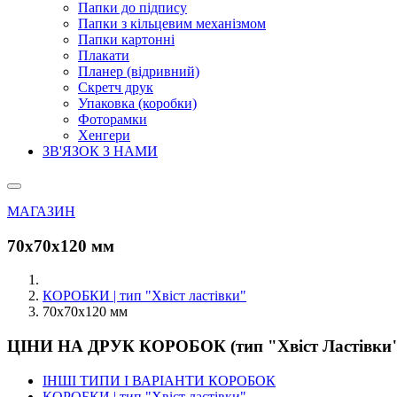
Папки до підпису
Папки з кільцевим механізмом
Папки картонні
Плакати
Планер (відривний)
Скретч друк
Упаковка (коробки)
Фоторамки
Хенгери
ЗВ'ЯЗОК З НАМИ
МАГАЗИН
70х70х120 мм
КОРОБКИ | тип "Хвіст ластівки"
70х70х120 мм
ЦІНИ НА ДРУК КОРОБОК (тип "Хвіст Ластівки
ІНШІ ТИПИ І ВАРІАНТИ КОРОБОК
КОРОБКИ | тип "Хвіст ластівки"