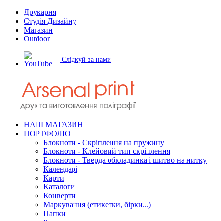
Друкарня
Студія Дизайну
Магазин
Outdoor
| Слідкуй за нами
НАШ МАГАЗИН
ПОРТФОЛІО
Блокноти - Скріплення на пружину
Блокноти - Клейовий тип скріплення
Блокноти - Тверда обкладинка і шитво на нитку
Календарі
Карти
Каталоги
Конверти
Маркування (етикетки, бірки...)
Папки