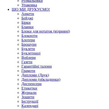
Розмальовки
Упаковка
ЩО МИ ДРУКУЄМО!
Анкети
Бейджі
Бірки
Бланки
Блоки для нотаток (відривні)
Блокноти
Блотери
Брошури
Буклети
Буклетниці
Воблери
Газети
Гарантійні талони
Грамоти
Дипломи (Друк)
Дипломи (обкладинки)
Диспенсери
Етикетки
Журнали
Зошити
Інструкції
Календарі