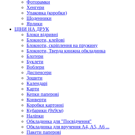
Фоторамки
Хенгери
Упаковка (коробки)
Щоденники
Ярлики
ЦІНИ НА ДРУК
Блоки відривні
Блокноти, клейові
Блокноти, скріплення на пружину
Блокноти, Тверда книжна обкладинка
Блотери
Буклети
Воблери
Диспенсери
Зошити
Календарі
Карти
Кепки паперові
Конверти
Коробки картонні
Кубарики (9х9см)
Наліпки
Обкладинка для "Посвідчення"
Обкладинка для вручення А4, А5, А6 ...
Пакети паперові