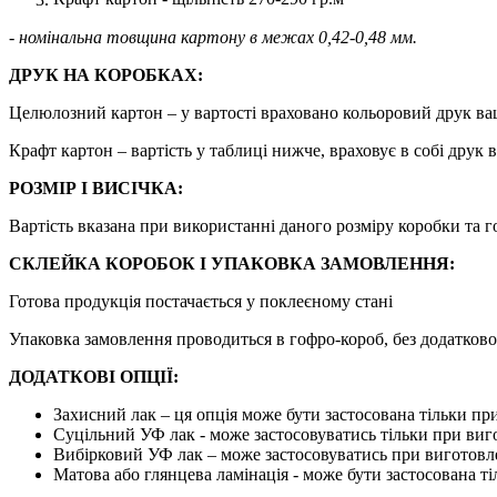
- номінальна товщина картону в межах 0,42-0,48 мм.
ДРУК НА КОРОБКАХ:
Целюлозний картон – у вартості враховано кольоровий друк ваш
Крафт картон – вартість у таблиці нижче, враховує в собі друк 
РОЗМІР І ВИСІЧКА:
Вартість вказана при використанні даного розміру коробки та г
СКЛЕЙКА КОРОБОК І УПАКОВКА ЗАМОВЛЕННЯ:
Готова продукція постачається у поклеєному стані
Упаковка замовлення проводиться в гофро-короб, без додатково
ДОДАТКОВІ ОПЦІЇ:
Захисний лак – ця опція може бути застосована тільки п
Суцільний УФ лак - може застосовуватись тільки при виг
Вибірковий УФ лак – може застосовуватись при виготовле
Матова або глянцева ламінація - може бути застосована т