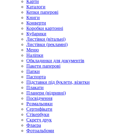
Карти
Каталоги
Кепки паперові
Книги
Конверти
Коробки картонні
Кубарики
Листівки (вітальні)
Листівки (рекламні)
Меню
Наліпки
Обкладинки для документів
Пакети паперові
Папки
Паспорта
Підставки під буклети, візитки
Плакати
Планери (відривні)
Посвідчення
Розмальовки
Сертифікати
Стікербуки
Скретч друк
Флаєра
Фотоальбоми