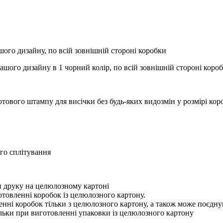
ого дизайну, по всій зовнішній стороні коробки
вашого дизайну в 1 чорний колір, по всій зовнішній стороні коро
отового штампу для висічки без будь-яких видозмін у розмірі ко
го сплітування
ри друку на целюлозному картоні
отовленні коробок із целюлозного картону.
нні коробок тільки з целюлозного картону, а також може поєдну
ільки при виготовленні упаковки із целюлозного картону