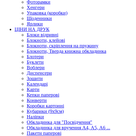
Фоторамки
Хенгери
Упаковка (коробки)
Щоденники
Ярлики
ЦІНИ НА ДРУК
Блоки відривні
Блокноти, клейові
Блокноти, скріплення на пружину
Блокноти, Тверда книжна обкладинка
Блотери
Буклети
Воблери
Диспенсери
Зошити
Календарі
Карти
Кепки паперові
Конверти
Коробки картонні
Кубарики (9х9см)
Наліпки
Обкладинка для "Посвідчення"
Обкладинка для вручення А4, А5, А6 ...
Пакети паперові