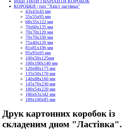
ІНШІ ТИПИ І ВАРІАНТИ КОРОБОК
КОРОБКИ | тип "Хвіст ластівки"
43х43х43 мм
55х55х95 мм
68х35х122 мм
70х60х135 мм
70х70х120 мм
70х70х330 мм
75х40х120 мм
81х81х106 мм
95х95х95 мм
100х50х125мм
100х100х140 мм
120х80х175 мм
135х50х170 мм
140х88х160 мм
145х70х230 мм
180х54х220 мм
186х63х342 мм
189х100х85 мм
Друк картонних коробок із
складеним дном "Ластівка".