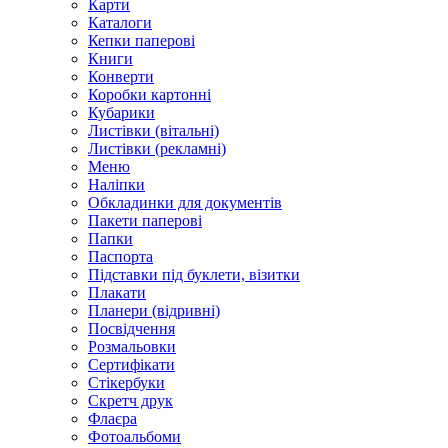
Карти
Каталоги
Кепки паперові
Книги
Конверти
Коробки картонні
Кубарики
Листівки (вітальні)
Листівки (рекламні)
Меню
Наліпки
Обкладинки для документів
Пакети паперові
Папки
Паспорта
Підставки під буклети, візитки
Плакати
Планери (відривні)
Посвідчення
Розмальовки
Сертифікати
Стікербуки
Скретч друк
Флаєра
Фотоальбоми