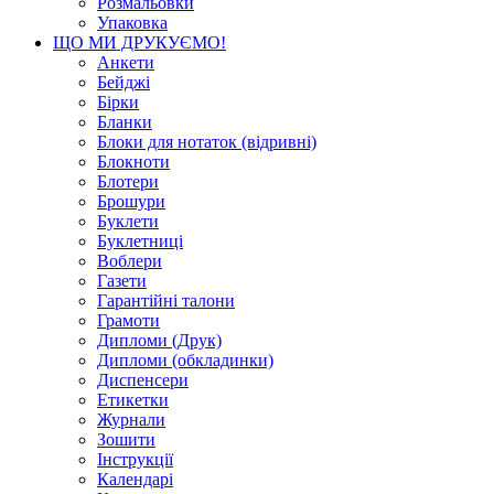
Розмальовки
Упаковка
ЩО МИ ДРУКУЄМО!
Анкети
Бейджі
Бірки
Бланки
Блоки для нотаток (відривні)
Блокноти
Блотери
Брошури
Буклети
Буклетниці
Воблери
Газети
Гарантійні талони
Грамоти
Дипломи (Друк)
Дипломи (обкладинки)
Диспенсери
Етикетки
Журнали
Зошити
Інструкції
Календарі