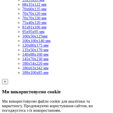
68х35х122 мм
70х60х135 мм
70х70х120 мм
70х70х330 мм
75х40х120 мм
81х81х106 мм
95х95х95 мм
100х50х125мм
100х100х140 мм
120х80х175 мм
135х50х170 мм
140х88х160 мм
145х70х230 мм
180х54х220 мм
186х63х342 мм
189х100х85 мм
×
Ми використовуємо cookie
Ми використовуємо файли cookie для аналітики та
маркетингу. Продовжуючи користування сайтом, ви
погоджуєтесь з їх використанням.