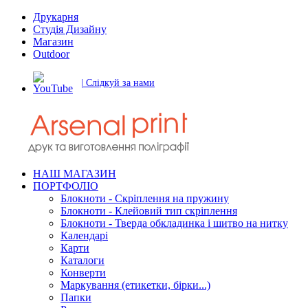
Друкарня
Студія Дизайну
Магазин
Outdoor
| Слідкуй за нами
НАШ МАГАЗИН
ПОРТФОЛІО
Блокноти - Скріплення на пружину
Блокноти - Клейовий тип скріплення
Блокноти - Тверда обкладинка і шитво на нитку
Календарі
Карти
Каталоги
Конверти
Маркування (етикетки, бірки...)
Папки