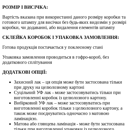
РОЗМІР І ВИСІЧКА:
Вартість вказана при використанні даного розміру коробки та
готового штампу для висічки без будь-яких видозмін у розмірі
коробки, чи додаванні, або видалення елементів штампу
СКЛЕЙКА КОРОБОК І УПАКОВКА ЗАМОВЛЕННЯ:
Готова продукція постачається у поклеєному стані
Упаковка замовлення проводиться в гофро-короб, без
додаткового сплітування
ДОДАТКОВІ ОПЦІЇ:
Захисний лак – ця опція може бути застосована тільки
при друку на целюлозному картоні
Суцільний УФ лак - може застосовуватись тільки при
виготовленні коробок із целюлозного картону.
Вибірковий УФ лак – може застосовуватись при
виготовленні коробок тільки з целюлозного картону, а
також може поєднуватись одночасно з матовою
ламінацією.
Матова або глянцева ламінація - може бути застосована
тільки при виготовленні упаковки із целюлозного