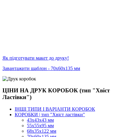
Як підготувати макет до друку!
Завантажити шаблон - 70х60х135 мм
ЦІНИ НА ДРУК КОРОБОК (тип "Хвіст
Ластівки")
ІНШІ ТИПИ І ВАРІАНТИ КОРОБОК
КОРОБКИ | тип "Хвіст ластівки"
43х43х43 мм
55х55х95 мм
68х35х122 мм
70х60х135 мм