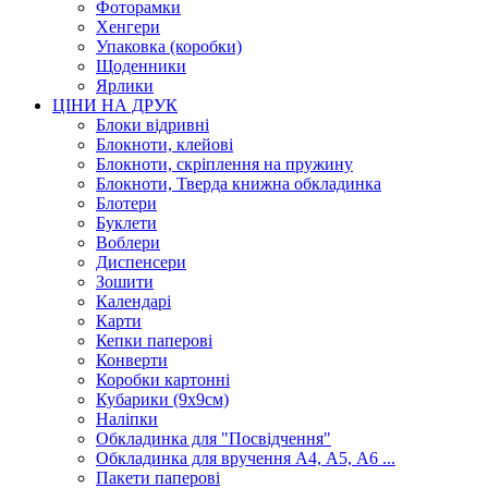
Фоторамки
Хенгери
Упаковка (коробки)
Щоденники
Ярлики
ЦІНИ НА ДРУК
Блоки відривні
Блокноти, клейові
Блокноти, скріплення на пружину
Блокноти, Тверда книжна обкладинка
Блотери
Буклети
Воблери
Диспенсери
Зошити
Календарі
Карти
Кепки паперові
Конверти
Коробки картонні
Кубарики (9х9см)
Наліпки
Обкладинка для "Посвідчення"
Обкладинка для вручення А4, А5, А6 ...
Пакети паперові