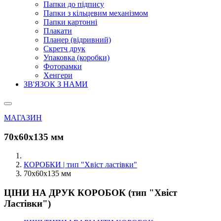
Папки до підпису
Папки з кільцевим механізмом
Папки картонні
Плакати
Планер (відривний)
Скретч друк
Упаковка (коробки)
Фоторамки
Хенгери
ЗВ'ЯЗОК З НАМИ
МАГАЗИН
70х60х135 мм
КОРОБКИ | тип "Хвіст ластівки"
70х60х135 мм
ЦІНИ НА ДРУК КОРОБОК (тип "Хвіст
Ластівки")