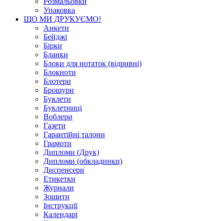
Розмальовки
Упаковка
ЩО МИ ДРУКУЄМО!
Анкети
Бейджі
Бірки
Бланки
Блоки для нотаток (відривні)
Блокноти
Блотери
Брошури
Буклети
Буклетниці
Воблери
Газети
Гарантійні талони
Грамоти
Дипломи (Друк)
Дипломи (обкладинки)
Диспенсери
Етикетки
Журнали
Зошити
Інструкції
Календарі