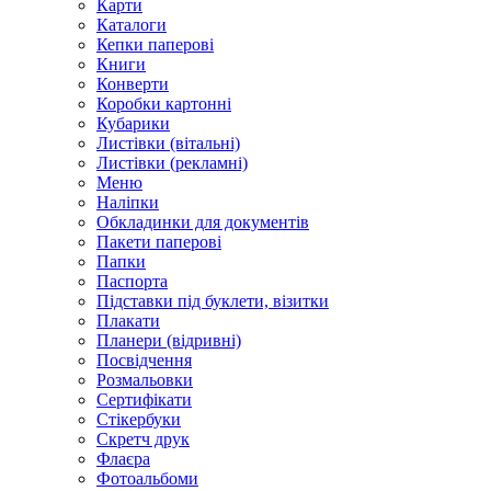
Карти
Каталоги
Кепки паперові
Книги
Конверти
Коробки картонні
Кубарики
Листівки (вітальні)
Листівки (рекламні)
Меню
Наліпки
Обкладинки для документів
Пакети паперові
Папки
Паспорта
Підставки під буклети, візитки
Плакати
Планери (відривні)
Посвідчення
Розмальовки
Сертифікати
Стікербуки
Скретч друк
Флаєра
Фотоальбоми