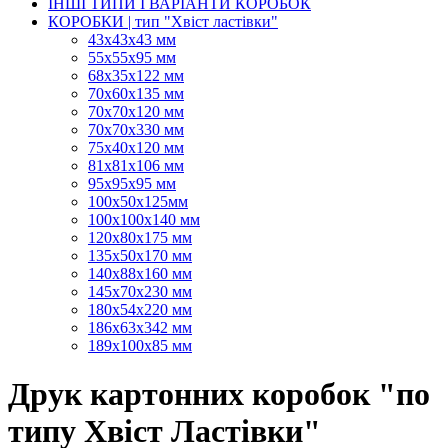
ІНШІ ТИПИ І ВАРІАНТИ КОРОБОК
КОРОБКИ | тип "Хвіст ластівки"
43х43х43 мм
55х55х95 мм
68х35х122 мм
70х60х135 мм
70х70х120 мм
70х70х330 мм
75х40х120 мм
81х81х106 мм
95х95х95 мм
100х50х125мм
100х100х140 мм
120х80х175 мм
135х50х170 мм
140х88х160 мм
145х70х230 мм
180х54х220 мм
186х63х342 мм
189х100х85 мм
Друк картонних коробок "по
типу Хвіст Ластівки"