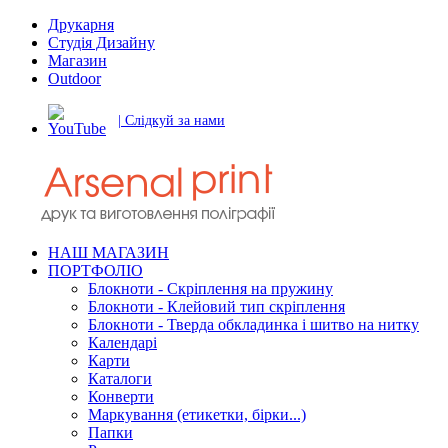
Друкарня
Студія Дизайну
Магазин
Outdoor
| Слідкуй за нами
НАШ МАГАЗИН
ПОРТФОЛІО
Блокноти - Скріплення на пружину
Блокноти - Клейовий тип скріплення
Блокноти - Тверда обкладинка і шитво на нитку
Календарі
Карти
Каталоги
Конверти
Маркування (етикетки, бірки...)
Папки