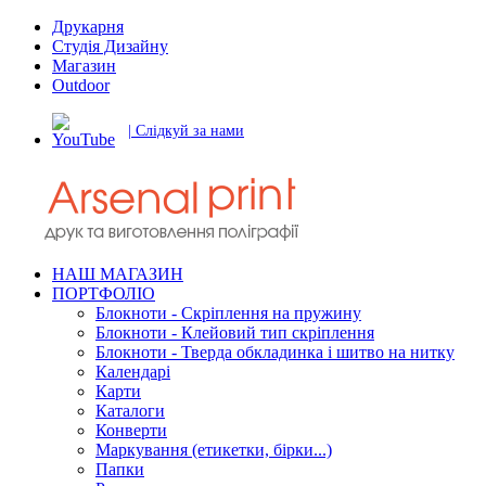
Друкарня
Студія Дизайну
Магазин
Outdoor
| Слідкуй за нами
НАШ МАГАЗИН
ПОРТФОЛІО
Блокноти - Скріплення на пружину
Блокноти - Клейовий тип скріплення
Блокноти - Тверда обкладинка і шитво на нитку
Календарі
Карти
Каталоги
Конверти
Маркування (етикетки, бірки...)
Папки