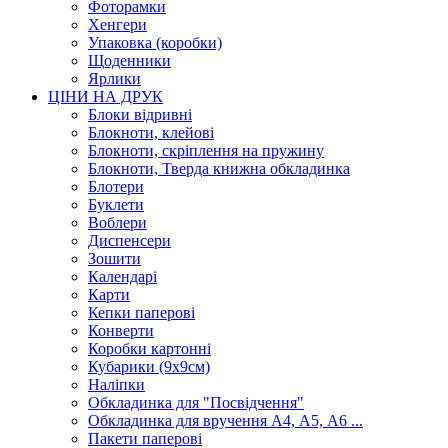
Фоторамки
Хенгери
Упаковка (коробки)
Щоденники
Ярлики
ЦІНИ НА ДРУК
Блоки відривні
Блокноти, клейові
Блокноти, скріплення на пружину
Блокноти, Тверда книжна обкладинка
Блотери
Буклети
Воблери
Диспенсери
Зошити
Календарі
Карти
Кепки паперові
Конверти
Коробки картонні
Кубарики (9х9см)
Наліпки
Обкладинка для "Посвідчення"
Обкладинка для вручення А4, А5, А6 ...
Пакети паперові