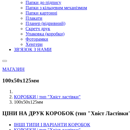
Папки до підпису
Папки з кільцевим механізмом
Папки картонні
Плакати
Планер (відривний)
Скретч друк
Упаковка (коробки)
Фоторамки
Хенгери
ЗВ'ЯЗОК З НАМИ
МАГАЗИН
100х50х125мм
КОРОБКИ | тип "Хвіст ластівки"
100х50х125мм
ЦІНИ НА ДРУК КОРОБОК (тип "Хвіст Ластівки
ІНШІ ТИПИ І ВАРІАНТИ КОРОБОК
КОРОБКИ | тип "Хвіст ластівки"