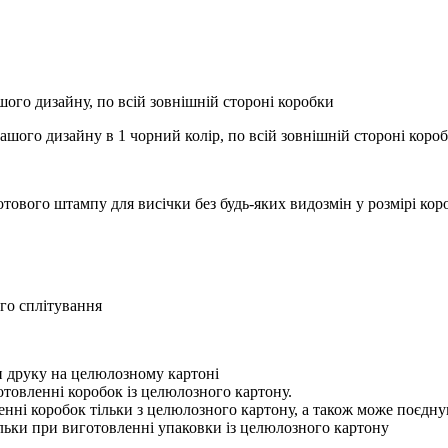
ого дизайну, по всій зовнішній стороні коробки
вашого дизайну в 1 чорний колір, по всій зовнішній стороні коро
отового штампу для висічки без будь-яких видозмін у розмірі ко
го сплітування
ри друку на целюлозному картоні
отовленні коробок із целюлозного картону.
нні коробок тільки з целюлозного картону, а також може поєдну
ільки при виготовленні упаковки із целюлозного картону