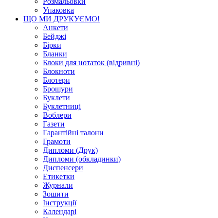
Розмальовки
Упаковка
ЩО МИ ДРУКУЄМО!
Анкети
Бейджі
Бірки
Бланки
Блоки для нотаток (відривні)
Блокноти
Блотери
Брошури
Буклети
Буклетниці
Воблери
Газети
Гарантійні талони
Грамоти
Дипломи (Друк)
Дипломи (обкладинки)
Диспенсери
Етикетки
Журнали
Зошити
Інструкції
Календарі