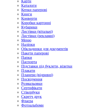
Карти
Каталоги
Кепки паперові
Книги
Конверти
Коробки картонні
Кубарики
Листівки (вітальні)
Листівки (рекламні)
Меню
Наліпки
Обкладинки для документів
Пакети паперові
Папки
Паспорта
Підставки під буклети, візитки
Плакати
Планери (відривні)
Посвідчення
Розмальовки
Сертифікати
Стікербуки
Скретч друк
Флаєра
Фотоальбоми