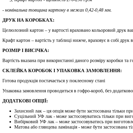
- номінальна товщина картону в межах 0,42-0,48 мм.
ДРУК НА КОРОБКАХ:
Целюлозний картон – у вартості враховано кольоровий друк ваш
Крафт картон – вартість у таблиці нижче, враховує в собі друк 
РОЗМІР І ВИСІЧКА:
Вартість вказана при використанні даного розміру коробки та г
СКЛЕЙКА КОРОБОК І УПАКОВКА ЗАМОВЛЕННЯ:
Готова продукція постачається у поклеєному стані
Упаковка замовлення проводиться в гофро-короб, без додатково
ДОДАТКОВІ ОПЦІЇ:
Захисний лак – ця опція може бути застосована тільки п
Суцільний УФ лак - може застосовуватись тільки при виг
Вибірковий УФ лак – може застосовуватись при виготовле
Матова або глянцева ламінація - може бути застосована т