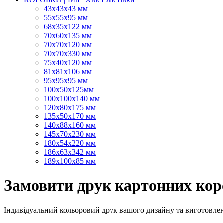
43х43х43 мм
55х55х95 мм
68х35х122 мм
70х60х135 мм
70х70х120 мм
70х70х330 мм
75х40х120 мм
81х81х106 мм
95х95х95 мм
100х50х125мм
100х100х140 мм
120х80х175 мм
135х50х170 мм
140х88х160 мм
145х70х230 мм
180х54х220 мм
186х63х342 мм
189х100х85 мм
Замовити друк картонних кор
Індивідуальний кольоровий друк вашого дизайну та виготовле