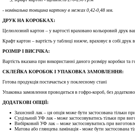
- номінальна товщина картону в межах 0,42-0,48 мм.
ДРУК НА КОРОБКАХ:
Целюлозний картон – у вартості враховано кольоровий друк ваш
Крафт картон – вартість у таблиці нижче, враховує в собі друк 
РОЗМІР І ВИСІЧКА:
Вартість вказана при використанні даного розміру коробки та г
СКЛЕЙКА КОРОБОК І УПАКОВКА ЗАМОВЛЕННЯ:
Готова продукція постачається у поклеєному стані
Упаковка замовлення проводиться в гофро-короб, без додатков
ДОДАТКОВІ ОПЦІЇ:
Захисний лак – ця опція може бути застосована тільки п
Суцільний УФ лак - може застосовуватись тільки при виг
Вибірковий УФ лак – може застосовуватись при виготовле
Матова або глянцева ламінація - може бути застосована т