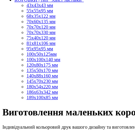
43х43х43 мм
55х55х95 мм
68х35х122 мм
70х60х135 мм
70х70х120 мм
70х70х330 мм
75х40х120 мм
81х81х106 мм
95х95х95 мм
100х50х125мм
100х100х140 мм
120х80х175 мм
135х50х170 мм
140х88х160 мм
145х70х230 мм
180х54х220 мм
186х63х342 мм
189х100х85 мм
Виготовлення маленьких коро
Індивідуальний кольоровий друк вашого дизайну та виготовле