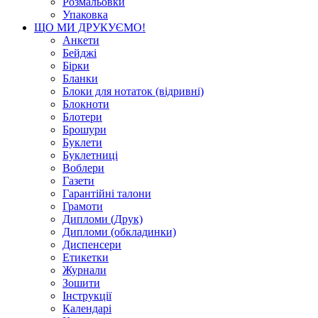
Розмальовки
Упаковка
ЩО МИ ДРУКУЄМО!
Анкети
Бейджі
Бірки
Бланки
Блоки для нотаток (відривні)
Блокноти
Блотери
Брошури
Буклети
Буклетниці
Воблери
Газети
Гарантійні талони
Грамоти
Дипломи (Друк)
Дипломи (обкладинки)
Диспенсери
Етикетки
Журнали
Зошити
Інструкції
Календарі