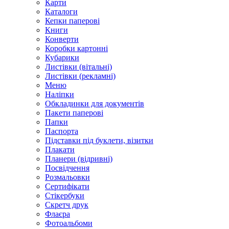
Карти
Каталоги
Кепки паперові
Книги
Конверти
Коробки картонні
Кубарики
Листівки (вітальні)
Листівки (рекламні)
Меню
Наліпки
Обкладинки для документів
Пакети паперові
Папки
Паспорта
Підставки під буклети, візитки
Плакати
Планери (відривні)
Посвідчення
Розмальовки
Сертифікати
Стікербуки
Скретч друк
Флаєра
Фотоальбоми