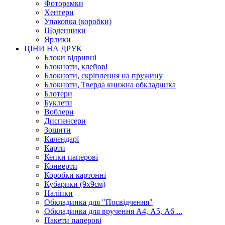
Фоторамки
Хенгери
Упаковка (коробки)
Щоденники
Ярлики
ЦІНИ НА ДРУК
Блоки відривні
Блокноти, клейові
Блокноти, скріплення на пружину
Блокноти, Тверда книжна обкладинка
Блотери
Буклети
Воблери
Диспенсери
Зошити
Календарі
Карти
Кепки паперові
Конверти
Коробки картонні
Кубарики (9х9см)
Наліпки
Обкладинка для "Посвідчення"
Обкладинка для вручення А4, А5, А6 ...
Пакети паперові