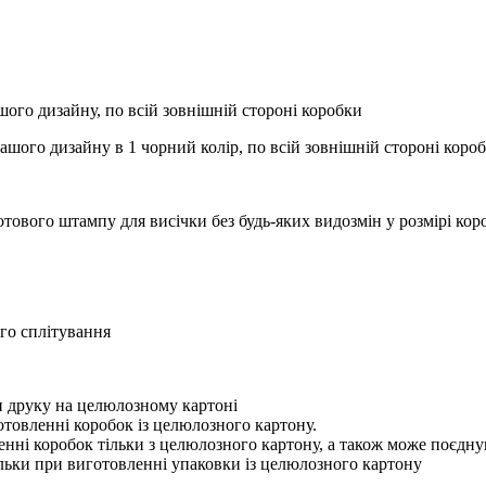
ого дизайну, по всій зовнішній стороні коробки
вашого дизайну в 1 чорний колір, по всій зовнішній стороні коро
отового штампу для висічки без будь-яких видозмін у розмірі ко
ого сплітування
ри друку на целюлозному картоні
отовленні коробок із целюлозного картону.
нні коробок тільки з целюлозного картону, а також може поєдну
ільки при виготовленні упаковки із целюлозного картону