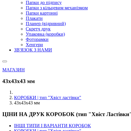
Папки до підпису
Папки з кільцевим механізмом
Папки картонні
Плакати
Планер (відривний)
Скретч друк
Упаковка (коробки)
Фоторамки
Хенгери
ЗВ'ЯЗОК З НАМИ
МАГАЗИН
43х43х43 мм
КОРОБКИ | тип "Хвіст ластівки"
43х43х43 мм
ЦІНИ НА ДРУК КОРОБОК (тип "Хвіст Ластівки
ІНШІ ТИПИ І ВАРІАНТИ КОРОБОК
КОРОБКИ | тип "Хвіст ластівки"