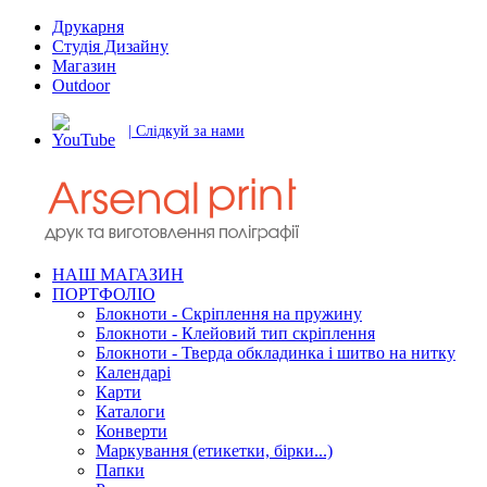
Друкарня
Студія Дизайну
Магазин
Outdoor
| Слідкуй за нами
НАШ МАГАЗИН
ПОРТФОЛІО
Блокноти - Скріплення на пружину
Блокноти - Клейовий тип скріплення
Блокноти - Тверда обкладинка і шитво на нитку
Календарі
Карти
Каталоги
Конверти
Маркування (етикетки, бірки...)
Папки