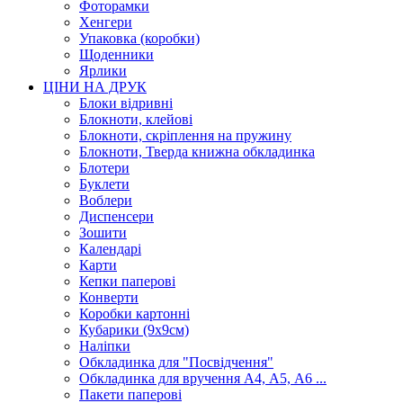
Фоторамки
Хенгери
Упаковка (коробки)
Щоденники
Ярлики
ЦІНИ НА ДРУК
Блоки відривні
Блокноти, клейові
Блокноти, скріплення на пружину
Блокноти, Тверда книжна обкладинка
Блотери
Буклети
Воблери
Диспенсери
Зошити
Календарі
Карти
Кепки паперові
Конверти
Коробки картонні
Кубарики (9х9см)
Наліпки
Обкладинка для "Посвідчення"
Обкладинка для вручення А4, А5, А6 ...
Пакети паперові