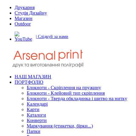
Друкарня
Студія Дизайну
Магазин
Outdoor
| Слідкуй за нами
НАШ МАГАЗИН
ПОРТФОЛІО
Блокноти - Скріплення на пружину
Блокноти - Клейовий тип скріплення
Блокноти - Тверда обкладинка і шитво на нитку
Календарі
Карти
Каталоги
Конверти
Маркування (етикетки, бірки...)
Папки