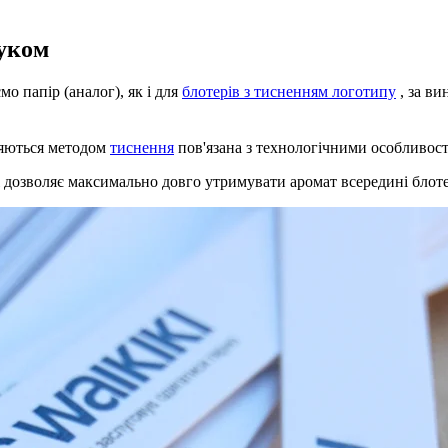
руком
о папір (аналог), як і для
блотерів з тисненням логотипу
, за ви
ляються методом
тиснення
пов'язана з технологічними особливост
ж дозволяє максимально довго утримувати аромат всередині блот