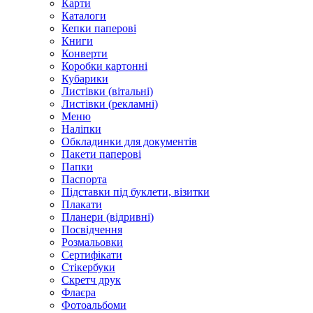
Карти
Каталоги
Кепки паперові
Книги
Конверти
Коробки картонні
Кубарики
Листівки (вітальні)
Листівки (рекламні)
Меню
Наліпки
Обкладинки для документів
Пакети паперові
Папки
Паспорта
Підставки під буклети, візитки
Плакати
Планери (відривні)
Посвідчення
Розмальовки
Сертифікати
Стікербуки
Скретч друк
Флаєра
Фотоальбоми