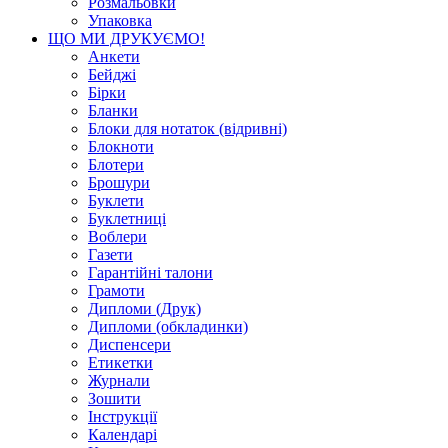
Розмальовки
Упаковка
ЩО МИ ДРУКУЄМО!
Анкети
Бейджі
Бірки
Бланки
Блоки для нотаток (відривні)
Блокноти
Блотери
Брошури
Буклети
Буклетниці
Воблери
Газети
Гарантійні талони
Грамоти
Дипломи (Друк)
Дипломи (обкладинки)
Диспенсери
Етикетки
Журнали
Зошити
Інструкції
Календарі