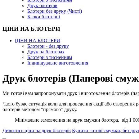
Друк блотерів
Блотери без друку (Чисті)
Блоки блотерні
ЦІНИ НА БЛОТЕРИ
ЦІНИ НА БЛОТЕРИ
Блотери - без друку
Друк на блотерах
Блотери з тисненням
Індивідуальне виготовлення
Друк блотерів (Паперові смуж
Ми готові вам запропонувати друк і виготовлення блотерів (па
Часто буває ситуація коли для проведення акції або створення
блотерів методом "прямого" друку.
Мінімальне замовлення на друк смужки блотера, від 1 00
Дивитись ціни на друк блотерів
Купити готові смужки, без друку