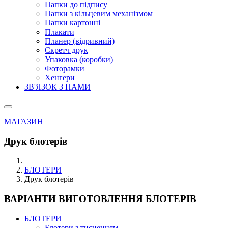
Папки до підпису
Папки з кільцевим механізмом
Папки картонні
Плакати
Планер (відривний)
Скретч друк
Упаковка (коробки)
Фоторамки
Хенгери
ЗВ'ЯЗОК З НАМИ
МАГАЗИН
Друк блотерів
БЛОТЕРИ
Друк блотерів
ВАРІАНТИ ВИГОТОВЛЕННЯ БЛОТЕРІВ
БЛОТЕРИ
Блотери з тисненням