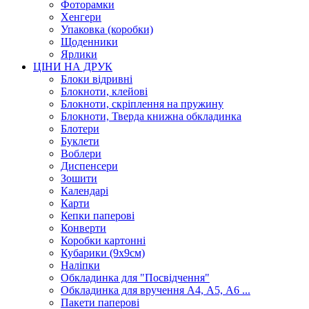
Фоторамки
Хенгери
Упаковка (коробки)
Щоденники
Ярлики
ЦІНИ НА ДРУК
Блоки відривні
Блокноти, клейові
Блокноти, скріплення на пружину
Блокноти, Тверда книжна обкладинка
Блотери
Буклети
Воблери
Диспенсери
Зошити
Календарі
Карти
Кепки паперові
Конверти
Коробки картонні
Кубарики (9х9см)
Наліпки
Обкладинка для "Посвідчення"
Обкладинка для вручення А4, А5, А6 ...
Пакети паперові