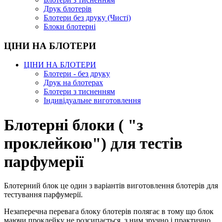
Друк блотерів
Блотери без друку (Чисті)
Блоки блотерні
ЦІНИ НА БЛОТЕРИ
ЦІНИ НА БЛОТЕРИ
Блотери - без друку
Друк на блотерах
Блотери з тисненням
Індивідуальне виготовлення
Блотерні блоки ( "з
проклейкою") для тестів
парфумерії
Блотерний блок це один з варіантів виготовлення блотерів для
тестування парфумерії.
Незаперечна перевага блоку блотерів полягає в тому що блок
маючи проклейку не розсипається, з ним зручно і практично