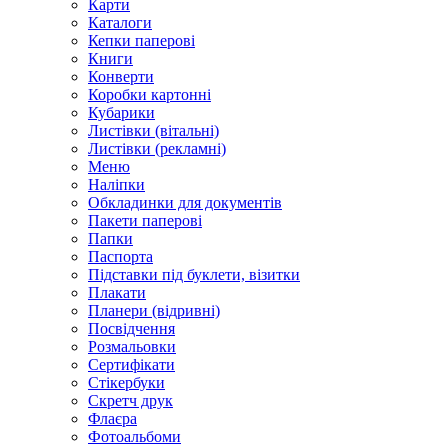
Карти
Каталоги
Кепки паперові
Книги
Конверти
Коробки картонні
Кубарики
Листівки (вітальні)
Листівки (рекламні)
Меню
Наліпки
Обкладинки для документів
Пакети паперові
Папки
Паспорта
Підставки під буклети, візитки
Плакати
Планери (відривні)
Посвідчення
Розмальовки
Сертифікати
Стікербуки
Скретч друк
Флаєра
Фотоальбоми