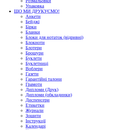
Розмальовки
Упаковка
ЩО МИ ДРУКУЄМО!
Анкети
Бейджі
Бірки
Бланки
Блоки для нотаток (відривні)
Блокноти
Блотери
Брошури
Буклети
Буклетниці
Воблери
Газети
Гарантійні талони
Грамоти
Дипломи (Друк)
Дипломи (обкладинки)
Диспенсери
Етикетки
Журнали
Зошити
Інструкції
Календарі