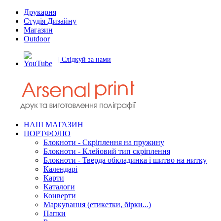
Друкарня
Студія Дизайну
Магазин
Outdoor
| Слідкуй за нами
НАШ МАГАЗИН
ПОРТФОЛІО
Блокноти - Скріплення на пружину
Блокноти - Клейовий тип скріплення
Блокноти - Тверда обкладинка і шитво на нитку
Календарі
Карти
Каталоги
Конверти
Маркування (етикетки, бірки...)
Папки