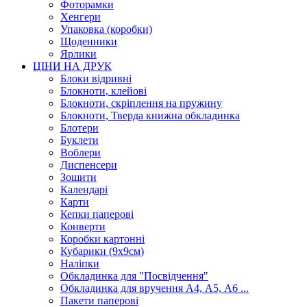
Фоторамки
Хенгери
Упаковка (коробки)
Щоденники
Ярлики
ЦІНИ НА ДРУК
Блоки відривні
Блокноти, клейові
Блокноти, скріплення на пружину
Блокноти, Тверда книжна обкладинка
Блотери
Буклети
Воблери
Диспенсери
Зошити
Календарі
Карти
Кепки паперові
Конверти
Коробки картонні
Кубарики (9х9см)
Наліпки
Обкладинка для "Посвідчення"
Обкладинка для вручення А4, А5, А6 ...
Пакети паперові