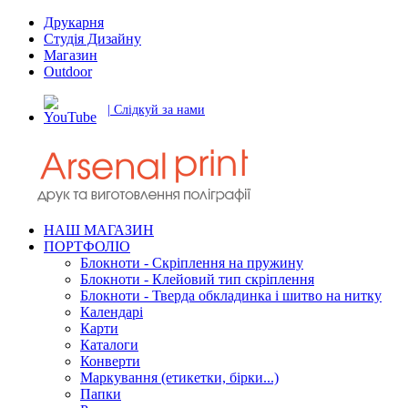
Друкарня
Студія Дизайну
Магазин
Outdoor
| Слідкуй за нами
НАШ МАГАЗИН
ПОРТФОЛІО
Блокноти - Скріплення на пружину
Блокноти - Клейовий тип скріплення
Блокноти - Тверда обкладинка і шитво на нитку
Календарі
Карти
Каталоги
Конверти
Маркування (етикетки, бірки...)
Папки