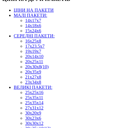
ЦІНИ НА ПАКЕТИ
МАЛІ ПАКЕТИ:
14х17х7
14х18х6
15х24х6
СЕРЕДНІ ПАКЕТИ:
16х25х8
17х23.5х7
19х19х7
20х14х10
20х25х11
20х30х8(10)
20х35х9
21х27х8
23х34х8
ВЕЛИКІ ПАКЕТИ:
25х25х16
25х35х11
25х35х14
27х31х12
30х20х9
30х23х6
30х30х12