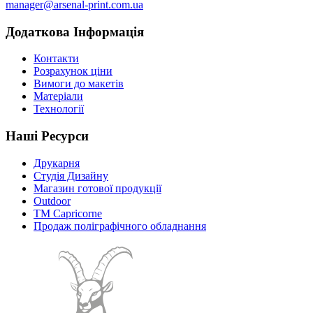
manager@arsenal-print.com.ua
Додаткова Інформація
Контакти
Розрахунок ціни
Вимоги до макетів
Матеріали
Технології
Наші Ресурси
Друкарня
Студія Дизайну
Магазин готової продукції
Outdoor
TM Capricorne
Продаж поліграфічного обладнання