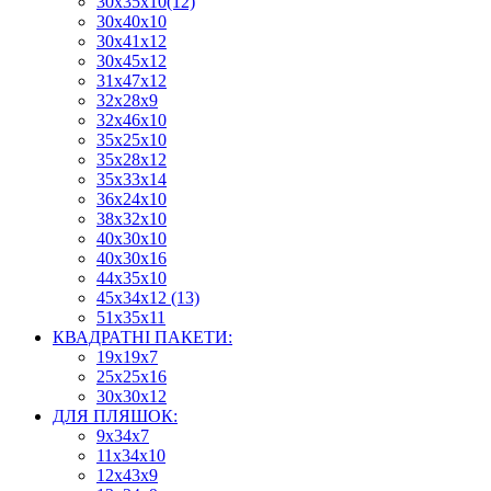
30х35х10(12)
30х40х10
30х41х12
30х45х12
31х47х12
32х28х9
32х46х10
35х25х10
35х28х12
35х33х14
36х24х10
38х32х10
40х30х10
40х30х16
44х35х10
45х34х12 (13)
51х35х11
КВАДРАТНІ ПАКЕТИ:
19х19х7
25х25х16
30х30х12
ДЛЯ ПЛЯШОК:
9х34х7
11х34х10
12х43х9