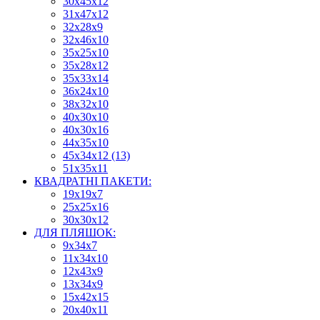
30х45х12
31х47х12
32х28х9
32х46х10
35х25х10
35х28х12
35х33х14
36х24х10
38х32х10
40х30х10
40х30х16
44х35х10
45х34х12 (13)
51х35х11
КВАДРАТНІ ПАКЕТИ:
19х19х7
25х25х16
30х30х12
ДЛЯ ПЛЯШОК:
9х34х7
11х34х10
12х43х9
13х34х9
15х42х15
20х40х11