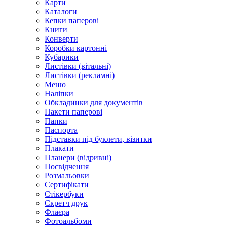
Карти
Каталоги
Кепки паперові
Книги
Конверти
Коробки картонні
Кубарики
Листівки (вітальні)
Листівки (рекламні)
Меню
Наліпки
Обкладинки для документів
Пакети паперові
Папки
Паспорта
Підставки під буклети, візитки
Плакати
Планери (відривні)
Посвідчення
Розмальовки
Сертифікати
Стікербуки
Скретч друк
Флаєра
Фотоальбоми