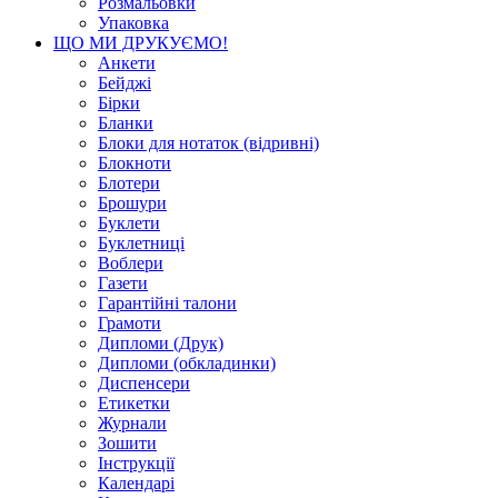
Розмальовки
Упаковка
ЩО МИ ДРУКУЄМО!
Анкети
Бейджі
Бірки
Бланки
Блоки для нотаток (відривні)
Блокноти
Блотери
Брошури
Буклети
Буклетниці
Воблери
Газети
Гарантійні талони
Грамоти
Дипломи (Друк)
Дипломи (обкладинки)
Диспенсери
Етикетки
Журнали
Зошити
Інструкції
Календарі