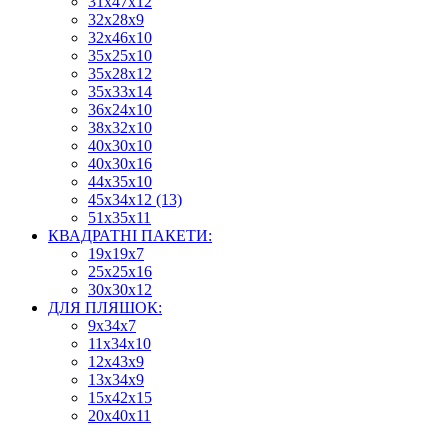
31х47х12
32х28х9
32х46х10
35х25х10
35х28х12
35х33х14
36х24х10
38х32х10
40х30х10
40х30х16
44х35х10
45х34х12 (13)
51х35х11
КВАДРАТНІ ПАКЕТИ:
19х19х7
25х25х16
30х30х12
ДЛЯ ПЛЯШОК:
9х34х7
11х34х10
12х43х9
13х34х9
15х42х15
20х40х11