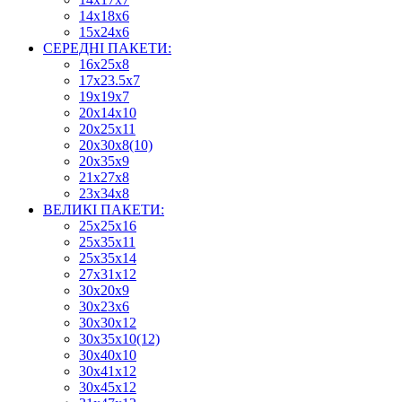
14х18х6
15х24х6
СЕРЕДНІ ПАКЕТИ:
16х25х8
17х23.5х7
19х19х7
20х14х10
20х25х11
20х30х8(10)
20х35х9
21х27х8
23х34х8
ВЕЛИКІ ПАКЕТИ:
25х25х16
25х35х11
25х35х14
27х31х12
30х20х9
30х23х6
30х30х12
30х35х10(12)
30х40х10
30х41х12
30х45х12