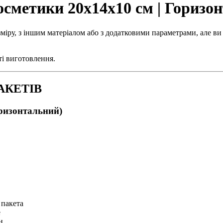
осметики 20х14х10 см | Горизо
міру, з іншим матеріалом або з додатковими параметрами, але ви
ті виготовлення.
АКЕТІВ
оризонтальний)
 пакета
e
н