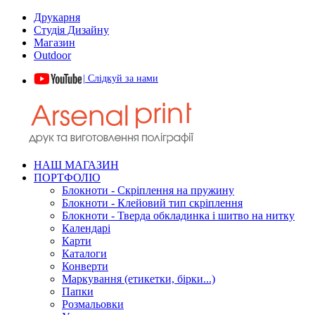
Друкарня
Студія Дизайну
Магазин
Outdoor
| Слідкуй за нами
НАШ МАГАЗИН
ПОРТФОЛІО
Блокноти - Скріплення на пружину
Блокноти - Клейовий тип скріплення
Блокноти - Тверда обкладинка і шитво на нитку
Календарі
Карти
Каталоги
Конверти
Маркування (етикетки, бірки...)
Папки
Розмальовки