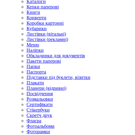
Каталоги
Кепки паперові
Книги
Конверти
Коробки картонні
Кубарики
Листівки (вітальні)
Листівки (рекламні)
Меню
Наліпки
Обкладинки для документів
Пакети паперові
Папки
Паспорта
Підставки під буклети, візитки
Плакати
Планери (відривні)
Посвідчення
Розмальовки
Сертифікати
Стікербуки
Скретч друк
Флаєра
Фотоальбоми
Фоторамки