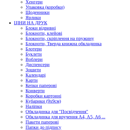
Хенгери
Упаковка (коробки)
Щоденники
Ярлики
ЦІНИ НА ДРУК
Блоки відривні
Блокноти, клейові
Блокноти, скріплення на пружину
Блокноти, Тверда книжна обкладинка
Блотери
Буклети
Воблери
Диспенсери
Зошити
Календарі
Карти
Кепки паперові
Конверти
Коробки картонні
Кубарики (9х9см)
Наліпки
Обкладинка для "Посвідчення"
Обкладинка для вручення А4, А5, А6 ...
Пакети паперові
Папки до підпису