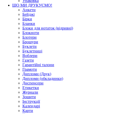
Упаковка
ЩО МИ ДРУКУЄМО!
Анкети
Бейджі
Бірки
Бланки
Блоки для нотаток (відривні)
Блокноти
Блотери
Брошури
Буклети
Буклетниці
Воблери
Газети
Гарантійні талони
Грамоти
Дипломи (Друк)
Дипломи (обкладинки)
Диспенсери
Етикетки
Журнали
Зошити
Інструкції
Календарі
Карти