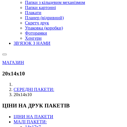
Папки з кільцевим механізмом
Папки картонні
Плакати
Планер (відривний)
Скретч друк
Упаковка (коробки)
Фоторамки
Хенгери
ЗВ'ЯЗОК З НАМИ
МАГАЗИН
20х14х10
СЕРЕДНІ ПАКЕТИ:
20х14х10
ЦІНИ НА ДРУК ПАКЕТІВ
ЦІНИ НА ПАКЕТИ
МАЛІ ПАКЕТИ:
14х17х7