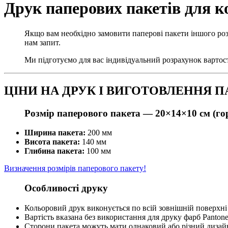
Друк паперових пакетів для к
Якщо вам необхідно замовити паперові пакети іншого роз
нам запит.
Ми підготуємо для вас індивідуальний розрахунок вартос
ЦІНИ НА ДРУК І ВИГОТОВЛЕННЯ П
Розмір паперового пакета —
20×14×10 см (г
Ширина пакета:
200 мм
Висота пакета:
140 мм
Глибина пакета:
100 мм
Визначення розмірів паперового пакету!
Особливості друку
Кольоровий друк виконується по всій зовнішній поверхні
Вартість вказана без використання для друку фарб Panton
Сторони пакета можуть мати однаковий або різний дизай