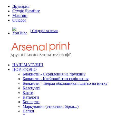
Друкарня
Студія Дизайну
Магазин
Outdoor
| Слідкуй за нами
НАШ МАГАЗИН
ПОРТФОЛІО
Блокноти - Скріплення на пружину
Блокноти - Клейовий тип скріплення
Блокноти - Тверда обкладинка і шитво на нитку
Календарі
Карти
Каталоги
Конверти
Маркування (етикетки, бірки...)
Папки