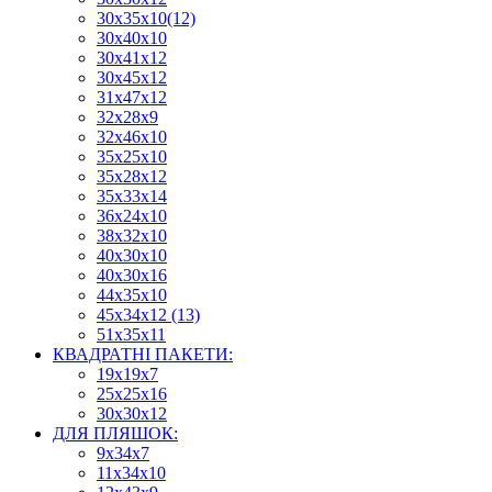
30х35х10(12)
30х40х10
30х41х12
30х45х12
31х47х12
32х28х9
32х46х10
35х25х10
35х28х12
35х33х14
36х24х10
38х32х10
40х30х10
40х30х16
44х35х10
45х34х12 (13)
51х35х11
КВАДРАТНІ ПАКЕТИ:
19х19х7
25х25х16
30х30х12
ДЛЯ ПЛЯШОК:
9х34х7
11х34х10