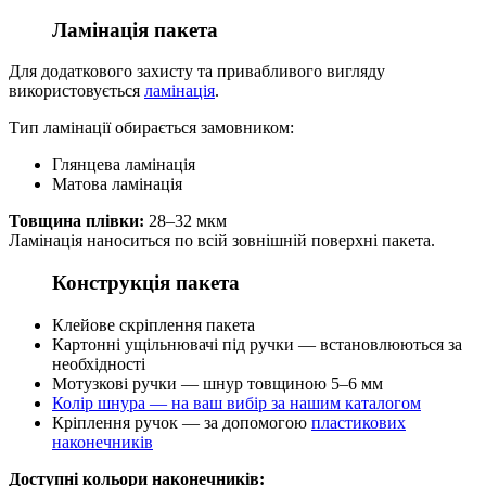
Ламінація пакета
Для додаткового захисту та привабливого вигляду
використовується
ламінація
.
Тип ламінації обирається замовником:
Глянцева ламінація
Матова ламінація
Товщина плівки:
28–32 мкм
Ламінація наноситься по всій зовнішній поверхні пакета.
Конструкція пакета
Клейове скріплення пакета
Картонні ущільнювачі під ручки — встановлюються за
необхідності
Мотузкові ручки — шнур товщиною 5–6 мм
Колір шнура — на ваш вибір за нашим каталогом
Кріплення ручок — за допомогою
пластикових
наконечників
Доступні кольори наконечників: