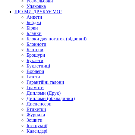
Розмальовки
Упаковка
ЩО МИ ДРУКУЄМО!
Анкети
Бейджі
Бірки
Бланки
Блоки для нотаток (відривні)
Блокноти
Блотери
Брошури
Буклети
Буклетниці
Воблери
Газети
Гарантійні талони
Грамоти
Дипломи (Друк)
Дипломи (обкладинки)
Диспенсери
Етикетки
Журнали
Зошити
Інструкції
Календарі