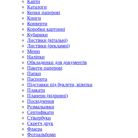
Карти
Каталоги
Кепки паперові
Книги
Конверти
Коробки картонні
Кубарики
Листівки (вітальні)
Листівки (рекламні)
Меню
Наліпки
Обкладинки для документів
Пакети паперові
Папки
Паспорта
Підставки під буклети, візитки
Плакати
Планери (відривні)
Посвідчення
Розмальовки
Сертифікати
Стікербуки
Скретч друк
Флаєра
Фотоальбоми