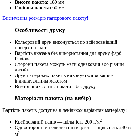
Висота пакета:
180 мм
Глибина пакета:
60 мм
Визначення розмірів паперового пакету!
Особливості друку
Кольоровий друк виконується по всій зовнішній
поверхні пакета
Вартість вказана без використання для друку фарб
Pantone
Сторони пакета можуть мати однаковий або різний
дизайн
Друк паперових пакетів виконується за вашим
індивідуальним макетом
Внутрішня частина пакета – без друку
Матеріали пакета (на вибір)
Вартість пакетів доступна в декількох варіантах матеріалу:
2
Крейдований папір — щільність 200 г/м
Односторонній целюлозний картон — щільність 230 г/
2
м