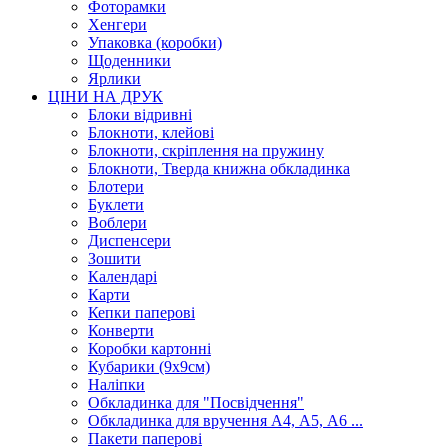
Фоторамки
Хенгери
Упаковка (коробки)
Щоденники
Ярлики
ЦІНИ НА ДРУК
Блоки відривні
Блокноти, клейові
Блокноти, скріплення на пружину
Блокноти, Тверда книжна обкладинка
Блотери
Буклети
Воблери
Диспенсери
Зошити
Календарі
Карти
Кепки паперові
Конверти
Коробки картонні
Кубарики (9х9см)
Наліпки
Обкладинка для "Посвідчення"
Обкладинка для вручення А4, А5, А6 ...
Пакети паперові