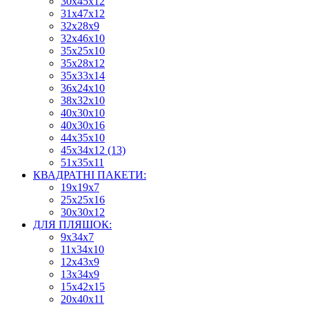
30х45х12
31х47х12
32х28х9
32х46х10
35х25х10
35х28х12
35х33х14
36х24х10
38х32х10
40х30х10
40х30х16
44х35х10
45х34х12 (13)
51х35х11
КВАДРАТНІ ПАКЕТИ:
19х19х7
25х25х16
30х30х12
ДЛЯ ПЛЯШОК:
9х34х7
11х34х10
12х43х9
13х34х9
15х42х15
20х40х11