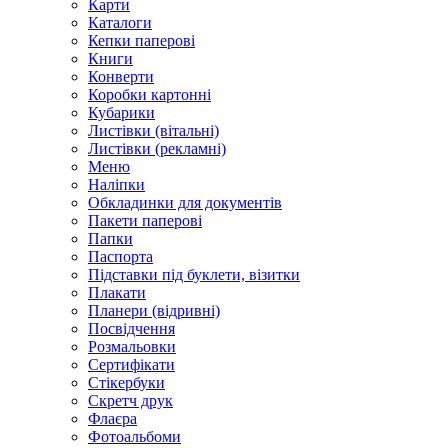
Карти
Каталоги
Кепки паперові
Книги
Конверти
Коробки картонні
Кубарики
Листівки (вітальні)
Листівки (рекламні)
Меню
Наліпки
Обкладинки для документів
Пакети паперові
Папки
Паспорта
Підставки під буклети, візитки
Плакати
Планери (відривні)
Посвідчення
Розмальовки
Сертифікати
Стікербуки
Скретч друк
Флаєра
Фотоальбоми