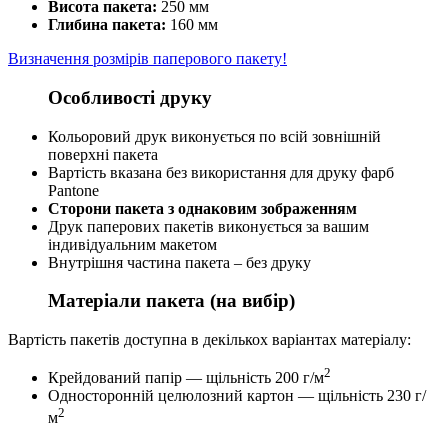
Висота пакета:
250 мм
Глибина пакета:
160 мм
Визначення розмірів паперового пакету!
Особливості друку
Кольоровий друк виконується по всій зовнішній
поверхні пакета
Вартість вказана без використання для друку фарб
Pantone
Сторони пакета з однаковим зображенням
Друк паперових пакетів виконується за вашим
індивідуальним макетом
Внутрішня частина пакета – без друку
Матеріали пакета (на вибір)
Вартість пакетів доступна в декількох варіантах матеріалу:
2
Крейдований папір — щільність 200 г/м
Односторонній целюлозний картон — щільність 230 г/
2
м