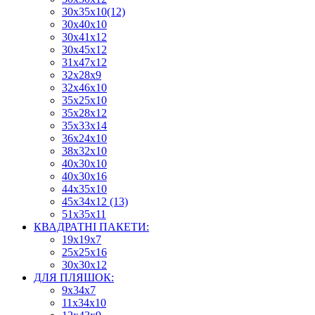
30х35х10(12)
30х40х10
30х41х12
30х45х12
31х47х12
32х28х9
32х46х10
35х25х10
35х28х12
35х33х14
36х24х10
38х32х10
40х30х10
40х30х16
44х35х10
45х34х12 (13)
51х35х11
КВАДРАТНІ ПАКЕТИ:
19х19х7
25х25х16
30х30х12
ДЛЯ ПЛЯШОК:
9х34х7
11х34х10