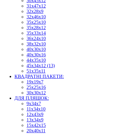
30х45х12
31х47х12
32х28х9
32х46х10
35х25х10
35х28х12
35х33х14
36х24х10
38х32х10
40х30х10
40х30х16
44х35х10
45х34х12 (13)
51х35х11
КВАДРАТНІ ПАКЕТИ:
19х19х7
25х25х16
30х30х12
ДЛЯ ПЛЯШОК:
9х34х7
11х34х10
12х43х9
13х34х9
15х42х15
20х40х11