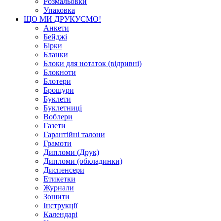
Розмальовки
Упаковка
ЩО МИ ДРУКУЄМО!
Анкети
Бейджі
Бірки
Бланки
Блоки для нотаток (відривні)
Блокноти
Блотери
Брошури
Буклети
Буклетниці
Воблери
Газети
Гарантійні талони
Грамоти
Дипломи (Друк)
Дипломи (обкладинки)
Диспенсери
Етикетки
Журнали
Зошити
Інструкції
Календарі