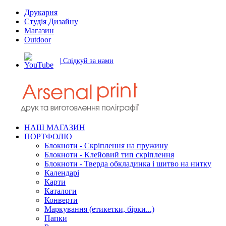
Друкарня
Студія Дизайну
Магазин
Outdoor
| Слідкуй за нами
НАШ МАГАЗИН
ПОРТФОЛІО
Блокноти - Скріплення на пружину
Блокноти - Клейовий тип скріплення
Блокноти - Тверда обкладинка і шитво на нитку
Календарі
Карти
Каталоги
Конверти
Маркування (етикетки, бірки...)
Папки