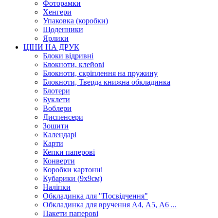
Фоторамки
Хенгери
Упаковка (коробки)
Щоденники
Ярлики
ЦІНИ НА ДРУК
Блоки відривні
Блокноти, клейові
Блокноти, скріплення на пружину
Блокноти, Тверда книжна обкладинка
Блотери
Буклети
Воблери
Диспенсери
Зошити
Календарі
Карти
Кепки паперові
Конверти
Коробки картонні
Кубарики (9х9см)
Наліпки
Обкладинка для "Посвідчення"
Обкладинка для вручення А4, А5, А6 ...
Пакети паперові