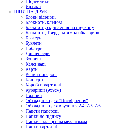
Щоденники
Ярлики
ЦІНИ НА ДРУК
Блоки відривні
Блокноти, клейові
Блокноти, скріплення на пружину
Блокноти, Тверда книжна обкладинка
Блотери
Буклети
Воблери
Диспенсери
Зошити
Календарі
Карти
Кепки паперові
Конверти
Коробки картонні
Кубарики (9х9см)
Наліпки
Обкладинка для "Посвідчення"
Обкладинка для вручення А4, А5, А6 ...
Пакети паперові
Папки до підпису
Папки з кільцевим механізмом
Папки картонні