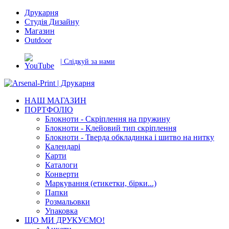
Друкарня
Студія Дизайну
Магазин
Outdoor
| Слідкуй за нами
НАШ МАГАЗИН
ПОРТФОЛІО
Блокноти - Скріплення на пружину
Блокноти - Клейовий тип скріплення
Блокноти - Тверда обкладинка і шитво на нитку
Календарі
Карти
Каталоги
Конверти
Маркування (етикетки, бірки...)
Папки
Розмальовки
Упаковка
ЩО МИ ДРУКУЄМО!