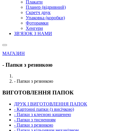
Плакати
Планер (відривний)
Скретч друк
Упаковка (коробки)
Фоторамки
Хенгери
ЗВ'ЯЗОК З НАМИ
МАГАЗИН
- Папки з резинкою
- Папки з резинкою
ВИГОТОВЛЕННЯ ПАПОК
ДРУК І ВИГОТОВЛЕННЯ ПАПОК
- Картонні папки (з висічкою)
- Папки з клеєною кишенею
- Папки з тисненням
- Папки з резинкою
- Папки з кільцевим механізмом