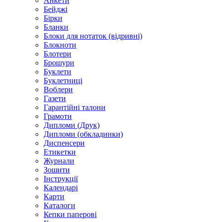
Анкети
Бейджі
Бірки
Бланки
Блоки для нотаток (відривні)
Блокноти
Блотери
Брошури
Буклети
Буклетниці
Воблери
Газети
Гарантійні талони
Грамоти
Дипломи (Друк)
Дипломи (обкладинки)
Диспенсери
Етикетки
Журнали
Зошити
Інструкції
Календарі
Карти
Каталоги
Кепки паперові