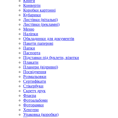
Книги
Конверти
Коробки картонні
Кубарики
Листівки (вітальні)
Листівки (рекламні)
Меню
Наліпки
Обкладинки для документів
Пакети паперові
Папки
Паспорта
Підставки під буклети, візитки
Плакати
Планери (відривні)
Посвідчення
Розмальовки
Сертифікати
Стікербуки
Скретч друк
Флаєра
Фотоальбоми
Фоторамки
Хенгери
Упаковка (коробки)