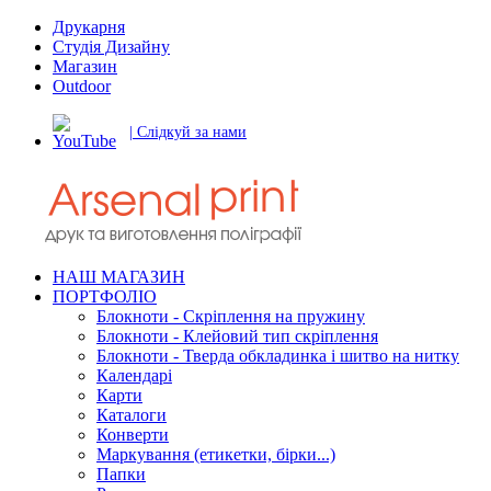
Друкарня
Студія Дизайну
Магазин
Outdoor
| Слідкуй за нами
НАШ МАГАЗИН
ПОРТФОЛІО
Блокноти - Скріплення на пружину
Блокноти - Клейовий тип скріплення
Блокноти - Тверда обкладинка і шитво на нитку
Календарі
Карти
Каталоги
Конверти
Маркування (етикетки, бірки...)
Папки