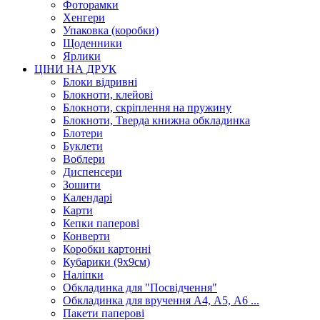
Фоторамки
Хенгери
Упаковка (коробки)
Щоденники
Ярлики
ЦІНИ НА ДРУК
Блоки відривні
Блокноти, клейові
Блокноти, скріплення на пружину
Блокноти, Тверда книжна обкладинка
Блотери
Буклети
Воблери
Диспенсери
Зошити
Календарі
Карти
Кепки паперові
Конверти
Коробки картонні
Кубарики (9х9см)
Наліпки
Обкладинка для "Посвідчення"
Обкладинка для вручення А4, А5, А6 ...
Пакети паперові