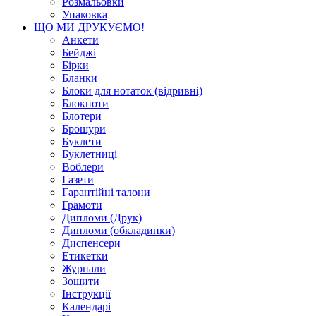
Розмальовки
Упаковка
ЩО МИ ДРУКУЄМО!
Анкети
Бейджі
Бірки
Бланки
Блоки для нотаток (відривні)
Блокноти
Блотери
Брошури
Буклети
Буклетниці
Воблери
Газети
Гарантійні талони
Грамоти
Дипломи (Друк)
Дипломи (обкладинки)
Диспенсери
Етикетки
Журнали
Зошити
Інструкції
Календарі