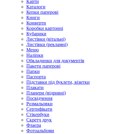
Карти
Каталоги
Кепки паперові
Книги
Конверти
Коробки картонні
Кубарики
Листівки (вітальні)
Листівки (рекламні)
Меню
Наліпки
Обкладинки для документів
Пакети паперові
Папки
Паспорта
Підставки під буклети, візитки
Плакати
Планери (відривні)
Посвідчення
Розмальовки
Сертифікати
Стікербуки
Скретч друк
Флаєра
Фотоальбоми