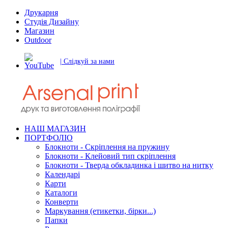
Друкарня
Студія Дизайну
Магазин
Outdoor
| Слідкуй за нами
НАШ МАГАЗИН
ПОРТФОЛІО
Блокноти - Скріплення на пружину
Блокноти - Клейовий тип скріплення
Блокноти - Тверда обкладинка і шитво на нитку
Календарі
Карти
Каталоги
Конверти
Маркування (етикетки, бірки...)
Папки