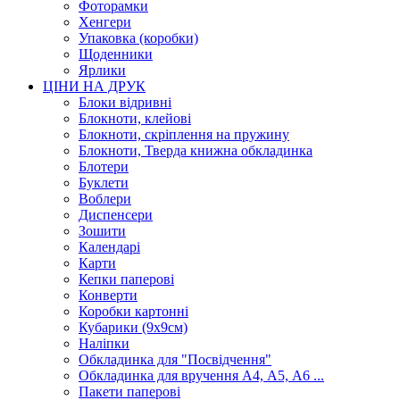
Фоторамки
Хенгери
Упаковка (коробки)
Щоденники
Ярлики
ЦІНИ НА ДРУК
Блоки відривні
Блокноти, клейові
Блокноти, скріплення на пружину
Блокноти, Тверда книжна обкладинка
Блотери
Буклети
Воблери
Диспенсери
Зошити
Календарі
Карти
Кепки паперові
Конверти
Коробки картонні
Кубарики (9х9см)
Наліпки
Обкладинка для "Посвідчення"
Обкладинка для вручення А4, А5, А6 ...
Пакети паперові