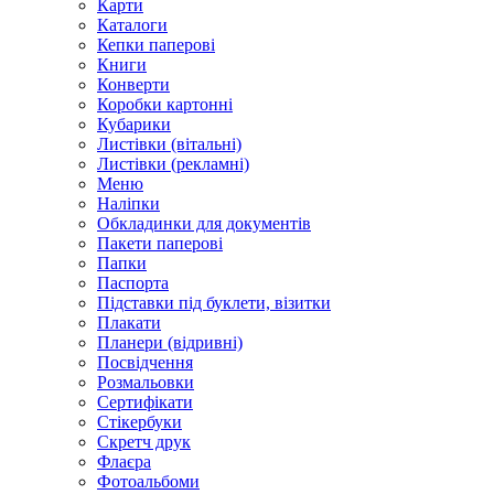
Карти
Каталоги
Кепки паперові
Книги
Конверти
Коробки картонні
Кубарики
Листівки (вітальні)
Листівки (рекламні)
Меню
Наліпки
Обкладинки для документів
Пакети паперові
Папки
Паспорта
Підставки під буклети, візитки
Плакати
Планери (відривні)
Посвідчення
Розмальовки
Сертифікати
Стікербуки
Скретч друк
Флаєра
Фотоальбоми