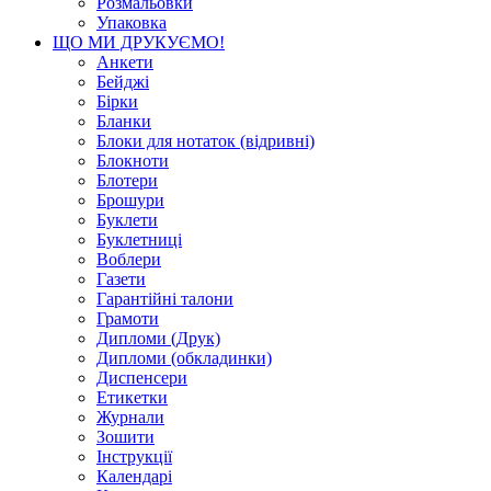
Розмальовки
Упаковка
ЩО МИ ДРУКУЄМО!
Анкети
Бейджі
Бірки
Бланки
Блоки для нотаток (відривні)
Блокноти
Блотери
Брошури
Буклети
Буклетниці
Воблери
Газети
Гарантійні талони
Грамоти
Дипломи (Друк)
Дипломи (обкладинки)
Диспенсери
Етикетки
Журнали
Зошити
Інструкції
Календарі