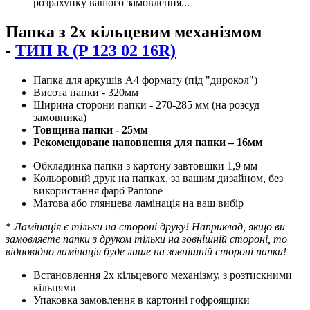
розрахунку вашого замовлення...
Папка з 2х кільцевим механізмом
-
ТИП R (P 123 02 16R)
Папка для аркушів А4 формату (під "дирокол")
Висота папки - 320мм
Ширина сторони папки - 270-285 мм (на розсуд
замовника)
Товщина папки - 25мм
Рекомендоване наповнення для папки – 16мм
Обкладинка папки з картону завтовшки 1,9 мм
Кольоровий друк на папках, за вашим дизайном, без
використання фарб Pantone
Матова або глянцева ламінація на ваш вибір
*
Ламінація є тільки на стороні друку! Наприклад, якщо ви
замовляєте папки з друком тільки на зовнішній стороні, то
відповідно ламінація буде лише на зовнішній стороні папки!
Встановлення 2х кільцевого механізму, з розтискними
кільцями
Упаковка замовлення в картонні гофроящики