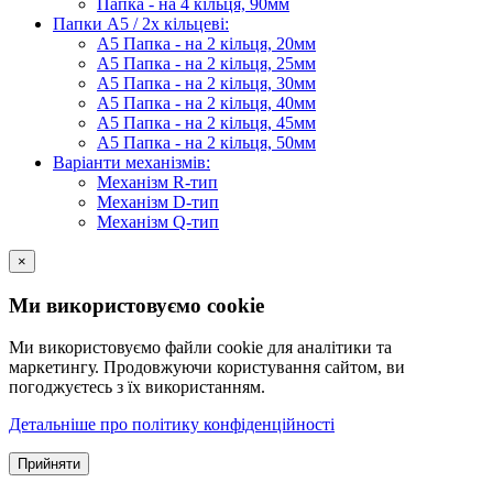
Папка - на 4 кільця, 90мм
Папки А5 / 2х кільцеві:
А5 Папка - на 2 кільця, 20мм
А5 Папка - на 2 кільця, 25мм
А5 Папка - на 2 кільця, 30мм
А5 Папка - на 2 кільця, 40мм
А5 Папка - на 2 кільця, 45мм
А5 Папка - на 2 кільця, 50мм
Варіанти механізмів:
Механізм R-тип
Механізм D-тип
Механізм Q-тип
×
Ми використовуємо cookie
Ми використовуємо файли cookie для аналітики та
маркетингу. Продовжуючи користування сайтом, ви
погоджуєтесь з їх використанням.
Детальніше про політику конфіденційності
Прийняти