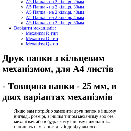
А5 Папка - на 2 кільця, 25мм
А5 Папка - на 2 кільця, 30мм
А5 Папка - на 2 кільця, 40мм
А5 Папка - на 2 кільця, 45мм
А5 Папка - на 2 кільця, 50мм
Варіанти механізмів:
Механізм R-тип
Механізм D-тип
Механізм Q-тип
Друк папки з кільцевим
механізмом, для А4 листів
- Товщина папки - 25 мм, в
двох варіантах механізмів
Якщо вам потрібно замовити друк папок в іншому
вигляді, розмірі, з іншим типом механізму або без
механізму, або в будь-якому іншому виконанні...
напишіть нам запит, для індивідуального