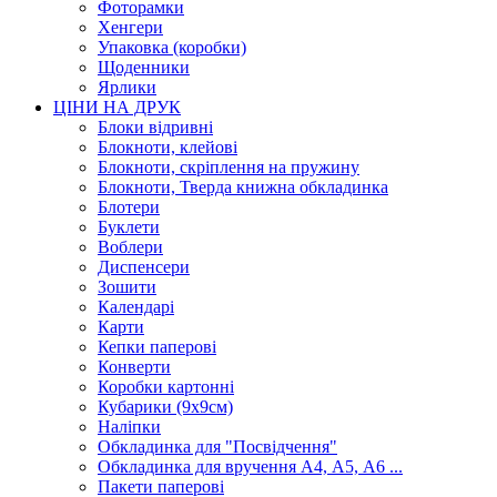
Фоторамки
Хенгери
Упаковка (коробки)
Щоденники
Ярлики
ЦІНИ НА ДРУК
Блоки відривні
Блокноти, клейові
Блокноти, скріплення на пружину
Блокноти, Тверда книжна обкладинка
Блотери
Буклети
Воблери
Диспенсери
Зошити
Календарі
Карти
Кепки паперові
Конверти
Коробки картонні
Кубарики (9х9см)
Наліпки
Обкладинка для "Посвідчення"
Обкладинка для вручення А4, А5, А6 ...
Пакети паперові