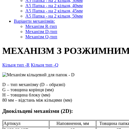
А5 Папка - на 2 кільця, 30мм
А5 Папка - на 2 кільця, 40мм
А5 Папка - на 2 кільця, 45мм
А5 Папка - на 2 кільця, 50мм
Варіанти механізмів:
Механізм R-тип
Механізм D-тип
Механізм Q-тип
МЕХАНІЗМ З РОЗЖИМНИМИ
Кільця тип -R
Кільця тип -Q
D – тип механізму (D – образні)
G – товщина корінця (мм)
H – товщина блоку (мм)
80 мм – відстань між кільцями (мм)
Двокільцеві механізми (2D):
Артикул
Наповнення, мм
Товщина папк