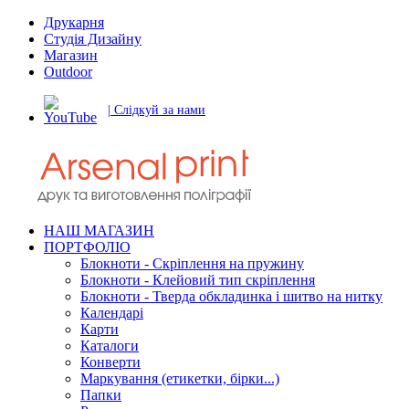
Друкарня
Студія Дизайну
Магазин
Outdoor
| Слідкуй за нами
НАШ МАГАЗИН
ПОРТФОЛІО
Блокноти - Скріплення на пружину
Блокноти - Клейовий тип скріплення
Блокноти - Тверда обкладинка і шитво на нитку
Календарі
Карти
Каталоги
Конверти
Маркування (етикетки, бірки...)
Папки