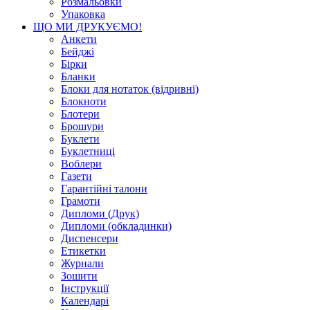
Розмальовки
Упаковка
ЩО МИ ДРУКУЄМО!
Анкети
Бейджі
Бірки
Бланки
Блоки для нотаток (відривні)
Блокноти
Блотери
Брошури
Буклети
Буклетниці
Воблери
Газети
Гарантійні талони
Грамоти
Дипломи (Друк)
Дипломи (обкладинки)
Диспенсери
Етикетки
Журнали
Зошити
Інструкції
Календарі