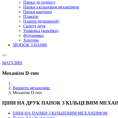
Папки до підпису
Папки з кільцевим механізмом
Папки картонні
Плакати
Планер (відривний)
Скретч друк
Упаковка (коробки)
Фоторамки
Хенгери
ЗВ'ЯЗОК З НАМИ
МАГАЗИН
Механізм D-тип
Варіанти механізмів:
Механізм D-тип
ЦІНИ НА ДРУК ПАПОК З КІЛЬЦЕВИМ МЕХА
ЦІНИ НА ПАПКИ З КІЛЬЦЕВИМ МЕХАНІЗМОМ
Папки А4 / 2х кільцеві: