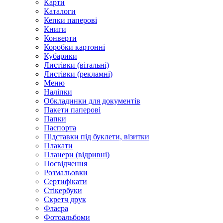
Карти
Каталоги
Кепки паперові
Книги
Конверти
Коробки картонні
Кубарики
Листівки (вітальні)
Листівки (рекламні)
Меню
Наліпки
Обкладинки для документів
Пакети паперові
Папки
Паспорта
Підставки під буклети, візитки
Плакати
Планери (відривні)
Посвідчення
Розмальовки
Сертифікати
Стікербуки
Скретч друк
Флаєра
Фотоальбоми