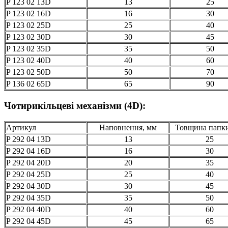
P 123 02 13D
13
25
P 123 02 16D
16
30
P 123 02 25D
25
40
P 123 02 30D
30
45
P 123 02 35D
35
50
P 123 02 40D
40
60
P 123 02 50D
50
70
P 136 02 65D
65
90
Чотирикільцеві механізми (4D):
Артикул
Наповнення, мм
Товщина папки
P 292 04 13D
13
25
P 292 04 16D
16
30
P 292 04 20D
20
35
P 292 04 25D
25
40
P 292 04 30D
30
45
P 292 04 35D
35
50
P 292 04 40D
40
60
P 292 04 45D
45
65