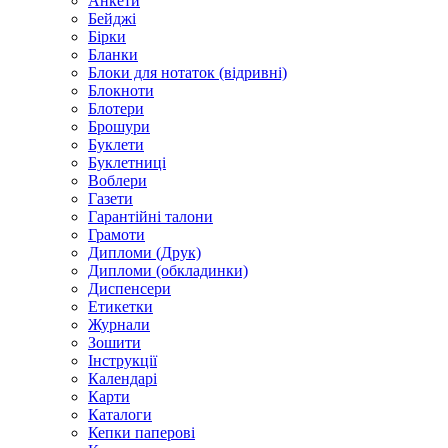
Анкети
Бейджі
Бірки
Бланки
Блоки для нотаток (відривні)
Блокноти
Блотери
Брошури
Буклети
Буклетниці
Воблери
Газети
Гарантійні талони
Грамоти
Дипломи (Друк)
Дипломи (обкладинки)
Диспенсери
Етикетки
Журнали
Зошити
Інструкції
Календарі
Карти
Каталоги
Кепки паперові