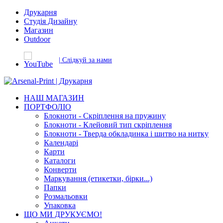
Друкарня
Студія Дизайну
Магазин
Outdoor
| Слідкуй за нами
НАШ МАГАЗИН
ПОРТФОЛІО
Блокноти - Скріплення на пружину
Блокноти - Клейовий тип скріплення
Блокноти - Тверда обкладинка і шитво на нитку
Календарі
Карти
Каталоги
Конверти
Маркування (етикетки, бірки...)
Папки
Розмальовки
Упаковка
ЩО МИ ДРУКУЄМО!