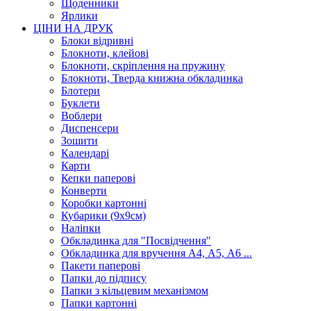
Щоденники
Ярлики
ЦІНИ НА ДРУК
Блоки відривні
Блокноти, клейові
Блокноти, скріплення на пружину
Блокноти, Тверда книжна обкладинка
Блотери
Буклети
Воблери
Диспенсери
Зошити
Календарі
Карти
Кепки паперові
Конверти
Коробки картонні
Кубарики (9х9см)
Наліпки
Обкладинка для "Посвідчення"
Обкладинка для вручення А4, А5, А6 ...
Пакети паперові
Папки до підпису
Папки з кільцевим механізмом
Папки картонні