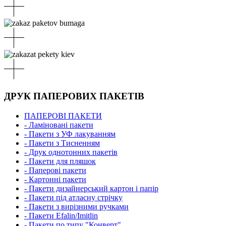
ДРУК ПАПЕРОВИХ ПАКЕТІВ
ПАПЕРОВІ ПАКЕТИ
- Ламіновані пакети
- Пакети з УФ лакуванням
- Пакети з Тисненням
- Друк однотонних пакетів
- Пакети для пляшок
- Паперові пакети
- Картонні пакети
- Пакети дизайнерський картон і папір
- Пакети під атласну стрічку
- Пакети з вирізними ручками
- Пакети Efalin/Imitlin
- Пакети по типу "Конверт"