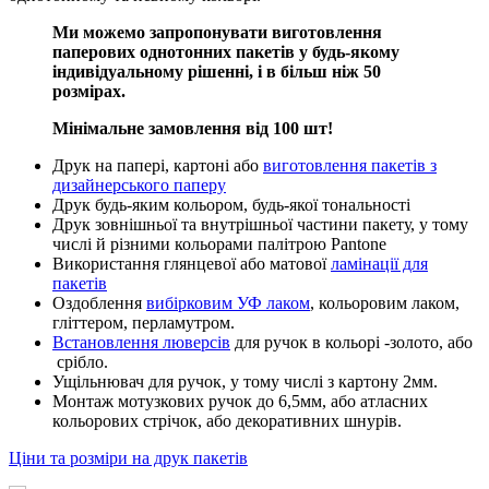
Ми можемо запропонувати виготовлення
паперових однотонних пакетів у будь-якому
індивідуальному рішенні, і в більш ніж 50
розмірах.
Мінімальне замовлення від 100 шт!
Друк на папері, картоні або
виготовлення пакетів з
дизайнерського паперу
Друк будь-яким кольором, будь-якої тональності
Друк зовнішньої та внутрішньої частини пакету, у тому
числі й різними кольорами палітрою Pantone
Використання глянцевої або матової
ламінації для
пакетів
Оздоблення
вибірковим УФ лаком
, кольоровим лаком,
гліттером, перламутром.
Встановлення люверсів
для ручок в кольорі -золото, або
срібло.
Ущільнювач для ручок, у тому числі з картону 2мм.
Монтаж мотузкових ручок до 6,5мм, або атласних
кольорових стрічок, або декоративних шнурів.
Ціни та розміри на друк пакетів