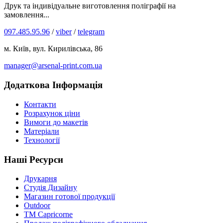
Друк та індивідуальне виготовлення поліграфії на
замовлення...
097.485.95.96
/
viber
/
telegram
м. Київ, вул. Кирилівська, 86
manager@arsenal-print.com.ua
Додаткова Інформація
Контакти
Розрахунок ціни
Вимоги до макетів
Матеріали
Технології
Наші Ресурси
Друкарня
Студія Дизайну
Магазин готової продукції
Outdoor
TM Capricorne