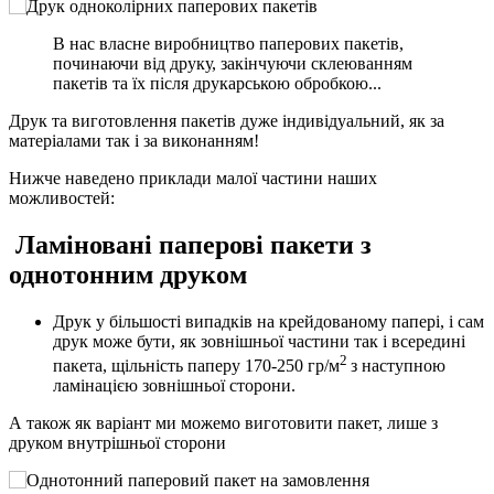
В нас власне виробництво паперових пакетів,
починаючи від друку, закінчуючи склеюванням
пакетів та їх після друкарською обробкою...
Друк та виготовлення пакетів дуже індивідуальний, як за
матеріалами так і за виконанням!
Нижче наведено приклади малої частини наших
можливостей:
Ламіновані паперові пакети з
однотонним друком
Друк у більшості випадків на крейдованому папері, і сам
друк може бути, як зовнішньої частини так і всередині
2
пакета, щільність паперу 170-250 гр/м
з наступною
ламінацією зовнішньої сторони.
А також як варіант ми можемо виготовити пакет, лише з
друком внутрішньої сторони