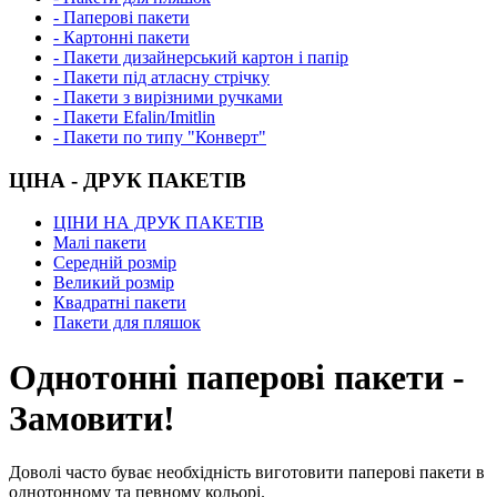
- Паперові пакети
- Картонні пакети
- Пакети дизайнерський картон і папір
- Пакети під атласну стрічку
- Пакети з вирізними ручками
- Пакети Efalin/Imitlin
- Пакети по типу "Конверт"
ЦІНА - ДРУК ПАКЕТІВ
ЦІНИ НА ДРУК ПАКЕТІВ
Малі пакети
Середній розмір
Великий розмір
Квадратні пакети
Пакети для пляшок
Однотонні паперові пакети -
Замовити!
Доволі часто буває необхідність виготовити паперові пакети в
однотонному та певному кольорі.