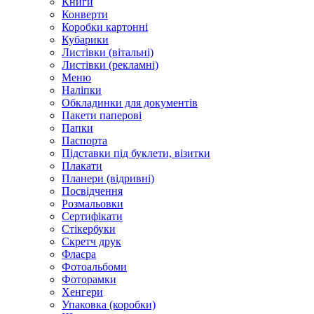
Книги
Конверти
Коробки картонні
Кубарики
Листівки (вітальні)
Листівки (рекламні)
Меню
Наліпки
Обкладинки для документів
Пакети паперові
Папки
Паспорта
Підставки під буклети, візитки
Плакати
Планери (відривні)
Посвідчення
Розмальовки
Сертифікати
Стікербуки
Скретч друк
Флаєра
Фотоальбоми
Фоторамки
Хенгери
Упаковка (коробки)