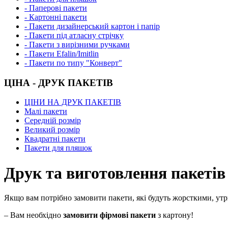
- Паперові пакети
- Картонні пакети
- Пакети дизайнерський картон і папір
- Пакети під атласну стрічку
- Пакети з вирізними ручками
- Пакети Efalin/Imitlin
- Пакети по типу "Конверт"
ЦІНА - ДРУК ПАКЕТІВ
ЦІНИ НА ДРУК ПАКЕТІВ
Малі пакети
Середній розмір
Великий розмір
Квадратні пакети
Пакети для пляшок
Друк та виготовлення пакетів
Якщо вам потрібно замовити пакети, які будуть жорсткими, утр
– Вам необхідно
замовити фірмові пакети
з картону!