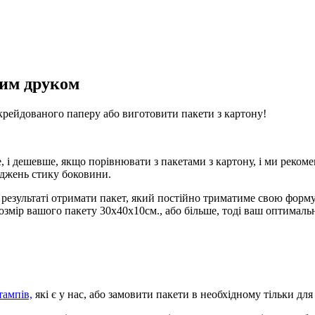
ним друком
рейдованого паперу або виготовити пакети з картону!
, і дешевше, якщо порівнювати з пакетами з картону, і ми реком
оджень стику боковини.
 результаті отримати пакет, який постійно триматиме свою форму,
озмір вашого пакету 30х40х10см., або більше, тоді ваш оптимальн
тампів,
які є у нас, або замовити пакети в необхідному тільки для 