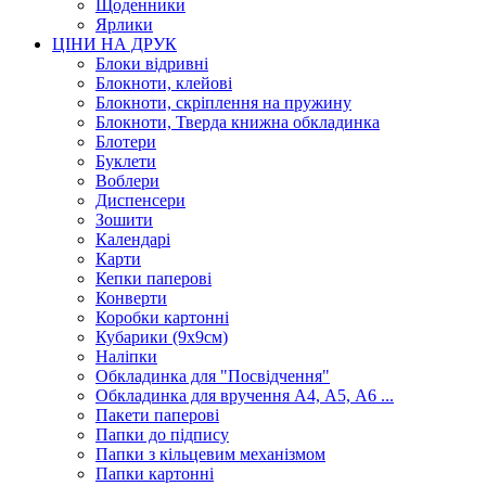
Щоденники
Ярлики
ЦІНИ НА ДРУК
Блоки відривні
Блокноти, клейові
Блокноти, скріплення на пружину
Блокноти, Тверда книжна обкладинка
Блотери
Буклети
Воблери
Диспенсери
Зошити
Календарі
Карти
Кепки паперові
Конверти
Коробки картонні
Кубарики (9х9см)
Наліпки
Обкладинка для "Посвідчення"
Обкладинка для вручення А4, А5, А6 ...
Пакети паперові
Папки до підпису
Папки з кільцевим механізмом
Папки картонні