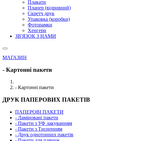
Плакати
Планер (відривний)
Скретч друк
Упаковка (коробки)
Фоторамки
Хенгери
ЗВ'ЯЗОК З НАМИ
МАГАЗИН
- Картонні пакети
- Картонні пакети
ДРУК ПАПЕРОВИХ ПАКЕТІВ
ПАПЕРОВІ ПАКЕТИ
- Ламіновані пакети
- Пакети з УФ лакуванням
- Пакети з Тисненням
- Друк однотонних пакетів
- Пакети для пляшок