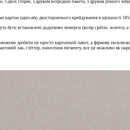
 з двох сторін, з друком всередині пакета, з друком різного зоб
о картон одно-або двостороннього крейдування в щільності 185
ть бути встановлені додатково люверси (колір срібло, золото), 
 можемо зробити не просто картонний пакет, а фірмову ексклюзи
матовий лак, гліттер, нанесення пігменту, все це можливо як окре