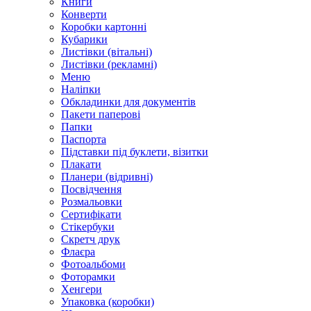
Книги
Конверти
Коробки картонні
Кубарики
Листівки (вітальні)
Листівки (рекламні)
Меню
Наліпки
Обкладинки для документів
Пакети паперові
Папки
Паспорта
Підставки під буклети, візитки
Плакати
Планери (відривні)
Посвідчення
Розмальовки
Сертифікати
Стікербуки
Скретч друк
Флаєра
Фотоальбоми
Фоторамки
Хенгери
Упаковка (коробки)