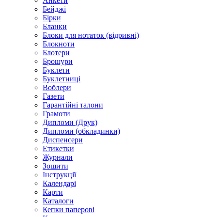
Анкети
Бейджі
Бірки
Бланки
Блоки для нотаток (відривні)
Блокноти
Блотери
Брошури
Буклети
Буклетниці
Воблери
Газети
Гарантійні талони
Грамоти
Дипломи (Друк)
Дипломи (обкладинки)
Диспенсери
Етикетки
Журнали
Зошити
Інструкції
Календарі
Карти
Каталоги
Кепки паперові