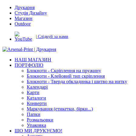
Друкарня
Студія Дизайну
Магазин
Outdoor
| Слідкуй за нами
НАШ МАГАЗИН
ПОРТФОЛІО
Блокноти - Скріплення на пружину
Блокноти - Клейовий тип скріплення
Блокноти - Тверда обкладинка і шитво на нитку
Календарі
Карти
Каталоги
Конверти
Маркування (етикетки, бірки...)
Папки
Розмальовки
Упаковка
ЩО МИ ДРУКУЄМО!