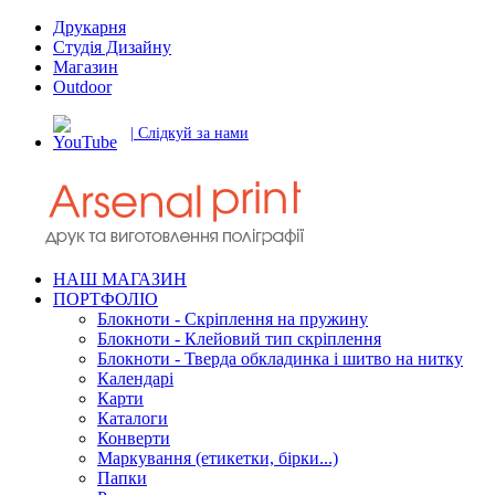
Друкарня
Студія Дизайну
Магазин
Outdoor
| Слідкуй за нами
НАШ МАГАЗИН
ПОРТФОЛІО
Блокноти - Скріплення на пружину
Блокноти - Клейовий тип скріплення
Блокноти - Тверда обкладинка і шитво на нитку
Календарі
Карти
Каталоги
Конверти
Маркування (етикетки, бірки...)
Папки