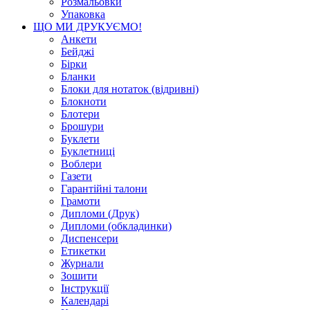
Розмальовки
Упаковка
ЩО МИ ДРУКУЄМО!
Анкети
Бейджі
Бірки
Бланки
Блоки для нотаток (відривні)
Блокноти
Блотери
Брошури
Буклети
Буклетниці
Воблери
Газети
Гарантійні талони
Грамоти
Дипломи (Друк)
Дипломи (обкладинки)
Диспенсери
Етикетки
Журнали
Зошити
Інструкції
Календарі