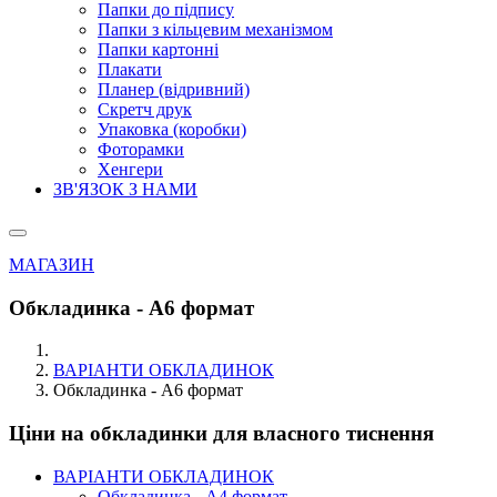
Папки до підпису
Папки з кільцевим механізмом
Папки картонні
Плакати
Планер (відривний)
Скретч друк
Упаковка (коробки)
Фоторамки
Хенгери
ЗВ'ЯЗОК З НАМИ
МАГАЗИН
Обкладинка - А6 формат
ВАРІАНТИ ОБКЛАДИНОК
Обкладинка - А6 формат
Ціни на обкладинки для власного тиснення
ВАРІАНТИ ОБКЛАДИНОК
Обкладинка - А4 формат