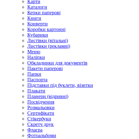
Карти
Каталоги
Кепки паперові
Книги
Конверти
Коробки картонні
Кубарики
Листівки (вітальні)
Листівки (рекламні)
Меню
Наліпки
Обкладинки для документів
Пакети паперові
Папки
Паспорта
Підставки під буклети, візитки
Плакати
Планери (відривні)
Посвідчення
Розмальовки
Сертифікати
Стікербуки
Скретч друк
Флаєра
Фотоальбоми