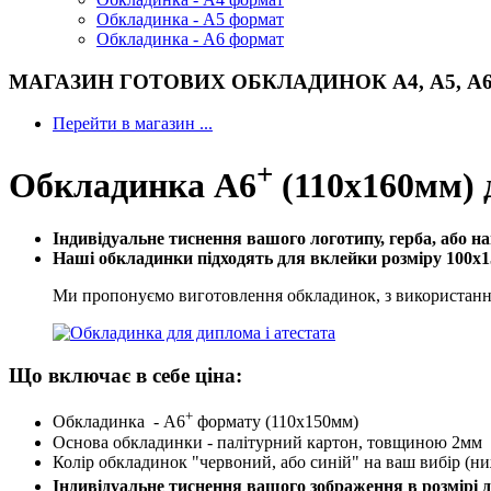
Обкладинка - А5 формат
Обкладинка - А6 формат
МАГАЗИН ГОТОВИХ ОБКЛАДИНОК А4, А5, А6 .
Перейти в магазин ...
+
Обкладинка А6
(110х160мм) д
Індивідуальне тиснення вашого логотипу, герба, або на
Наші обкладинки підходять для вклейки розміру 100х15
Ми пропонуємо виготовлення обкладинок, з використанн
Що включає в себе ціна:
+
Обкладинка - А6
формату (110х150мм)
Основа обкладинки - палітурний картон, товщиною 2мм
Колір обкладинок "червоний, або синій" на ваш вибір (н
Індивідуальне тиснення вашого зображення в розмірі д