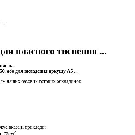
..
ля власного тиснення ...
писів...
0, або для вкладення аркушу А5 ...
ям наших базових готових обкладинок
ижче вказані приклади)
2
о 75см