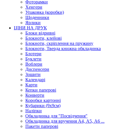
Фоторамки
Хенгери
Упаковка (коробки)
Щоденники
Ярлики
ЦІНИ НА ДРУК
Блоки відривні
Блокноти, клейові
Блокноти, скріплення на пружину
Блокноти, Тверда книжна обкладинка
Блотери
Буклети
Воблери
Диспенсери
Зошити
Календарі
Карти
Кепки паперові
Конверти
Коробки картонні
Кубарики (9х9см)
Наліпки
Обкладинка для "Посвідчення"
Обкладинка для вручення А4, А5, А6 ...
Пакети паперові