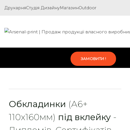
Друкарня
Студія Дизайну
Магазин
Outdoor
ЗАМОВИТИ !
Обкладинки
(А6+
110х160мм)
під вклейку
-