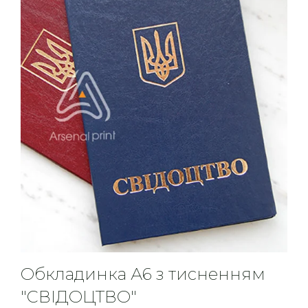
Обкладинка А6 з тисненням
"СВІДОЦТВО"