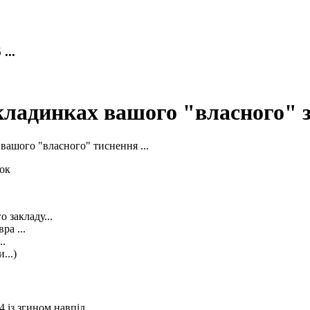
..
кладинках вашого "власного" з
вашого "власного" тиснення ...
 закладу...
ра ...
..
...)
 із згином навпіл