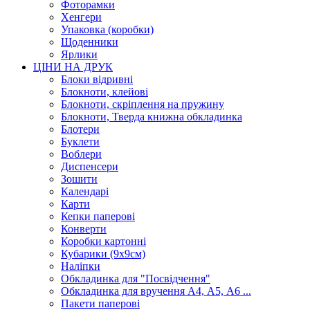
Фоторамки
Хенгери
Упаковка (коробки)
Щоденники
Ярлики
ЦІНИ НА ДРУК
Блоки відривні
Блокноти, клейові
Блокноти, скріплення на пружину
Блокноти, Тверда книжна обкладинка
Блотери
Буклети
Воблери
Диспенсери
Зошити
Календарі
Карти
Кепки паперові
Конверти
Коробки картонні
Кубарики (9х9см)
Наліпки
Обкладинка для "Посвідчення"
Обкладинка для вручення А4, А5, А6 ...
Пакети паперові