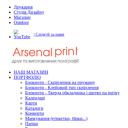
Друкарня
Студія Дизайну
Магазин
Outdoor
| Слідкуй за нами
НАШ МАГАЗИН
ПОРТФОЛІО
Блокноти - Скріплення на пружину
Блокноти - Клейовий тип скріплення
Блокноти - Тверда обкладинка і шитво на нитку
Календарі
Карти
Каталоги
Конверти
Маркування (етикетки, бірки...)
Папки