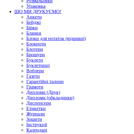
Розмальовки
Упаковка
ЩО МИ ДРУКУЄМО!
Анкети
Бейджі
Бірки
Бланки
Блоки для нотаток (відривні)
Блокноти
Блотери
Брошури
Буклети
Буклетниці
Воблери
Газети
Гарантійні талони
Грамоти
Дипломи (Друк)
Дипломи (обкладинки)
Диспенсери
Етикетки
Журнали
Зошити
Інструкції
Календарі