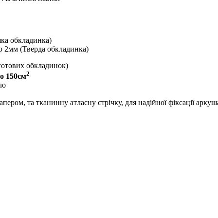
яка обкладинка)
 2мм (Тверда обкладинка)
готових обкладинок)
2
до 150см
ло
ром, та тканинну атласну стрічку, для надійної фіксації аркуша