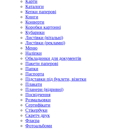
Карти
Каталоги
Кепки паперові
Книги
Конверти
Коробки картонні
Кубарики
Листівки (вітальні)
Листівки (рекламні)
Меню
Наліпки
Обкладинки для документів
Пакети паперові
Папки
Паспорта
Підставки під буклети, візитки
Плакати
Планери (відривні)
Посвідчення
Розмальовки
Сертифікати
Стікербуки
Скретч друк
Флаєра
Фотоальбоми