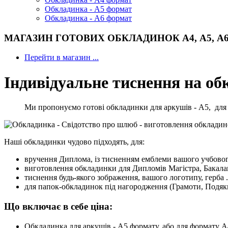
Обкладинка - А5 формат
Обкладинка - А6 формат
МАГАЗИН ГОТОВИХ ОБКЛАДИНОК А4, А5, А6 .
Перейти в магазин ...
Індивідуальне тиснення на об
Ми пропонуємо готові обкладинки для аркушів - А5, для 
Наші обкладинки чудово підходять, для:
вручення Диплома, із тисненням емблеми вашого учбового
виготовлення обкладинки для Дипломів Магістра, Бакалав
тиснення будь-якого зображення, вашого логотипу, герба .
для папок-обкладинок під нагородження (Грамоти, Подяки
Що включає в себе ціна:
Обкладинка для аркушів - А5 формату, або для формату А4