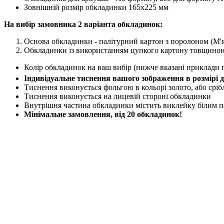
Зовнішній розмір обкладинки 165х225 мм
На вибір замовника 2 варіанта обкладинок:
Основа обкладинки - палітурний картон з поролоном (М'
Обкладинки із використанням цупкого картону товщиною
Колір обкладинок на ваш вибір (нижче вказані приклади 
Індивідуальне тиснення вашого зображення в розмірі 
Тиснення виконується фольгою в кольорі золото, або сріб
Тиснення виконується на лицевій стороні обкладинки
Внутрішня частина обкладинки містить виклейку білим папе
Мінімальне замовлення, від 20 обкладинок!