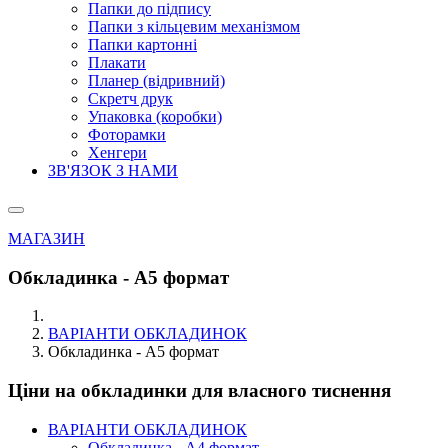
Папки до підпису
Папки з кільцевим механізмом
Папки картонні
Плакати
Планер (відривний)
Скретч друк
Упаковка (коробки)
Фоторамки
Хенгери
ЗВ'ЯЗОК З НАМИ
МАГАЗИН
Обкладинка - А5 формат
ВАРІАНТИ ОБКЛАДИНОК
Обкладинка - А5 формат
Ціни на обкладинки для власного тиснення
ВАРІАНТИ ОБКЛАДИНОК
Обкладинка - А4 формат