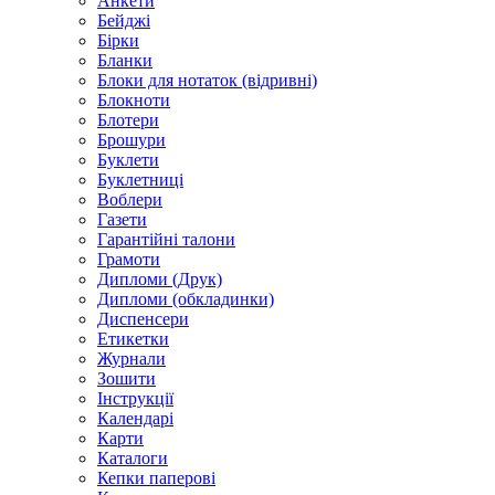
Анкети
Бейджі
Бірки
Бланки
Блоки для нотаток (відривні)
Блокноти
Блотери
Брошури
Буклети
Буклетниці
Воблери
Газети
Гарантійні талони
Грамоти
Дипломи (Друк)
Дипломи (обкладинки)
Диспенсери
Етикетки
Журнали
Зошити
Інструкції
Календарі
Карти
Каталоги
Кепки паперові