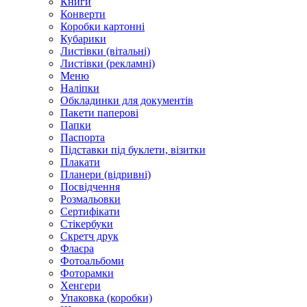
Книги
Конверти
Коробки картонні
Кубарики
Листівки (вітальні)
Листівки (рекламні)
Меню
Наліпки
Обкладинки для документів
Пакети паперові
Папки
Паспорта
Підставки під буклети, візитки
Плакати
Планери (відривні)
Посвідчення
Розмальовки
Сертифікати
Стікербуки
Скретч друк
Флаєра
Фотоальбоми
Фоторамки
Хенгери
Упаковка (коробки)