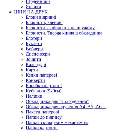
Щоденники
Ярлики
ЦІНИ НА ДРУК
Блоки відривні
Блокноти, клейові
Блокноти, скріплення на пружину
Блокноти, Тверда книжна обкладинка
Блотери
Буклети
Воблери
Диспенсери
Зошити
Календарі
Карти
Кепки паперові
Конверти
Коробки картонні
Кубарики (9х9см)
Наліпки
Обкладинка для "Посвідчення"
Обкладинка для вручення А4, А5, А6 ...
Пакети паперові
Папки до підпису
Папки з кільцевим механізмом
Папки картонні