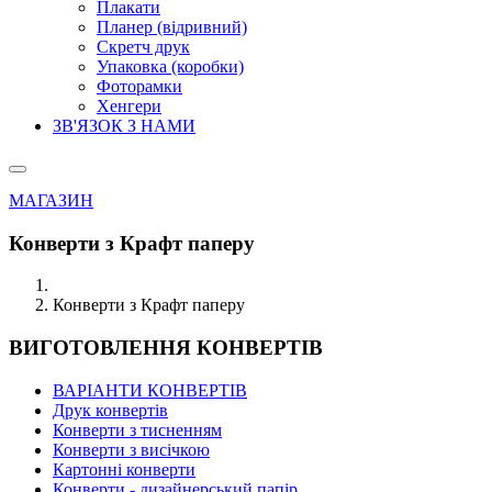
Плакати
Планер (відривний)
Скретч друк
Упаковка (коробки)
Фоторамки
Хенгери
ЗВ'ЯЗОК З НАМИ
МАГАЗИН
Конверти з Крафт паперу
Конверти з Крафт паперу
ВИГОТОВЛЕННЯ КОНВЕРТІВ
ВАРІАНТИ КОНВЕРТІВ
Друк конвертів
Конверти з тисненням
Конверти з висічкою
Картонні конверти
Конверти - дизайнерський папір