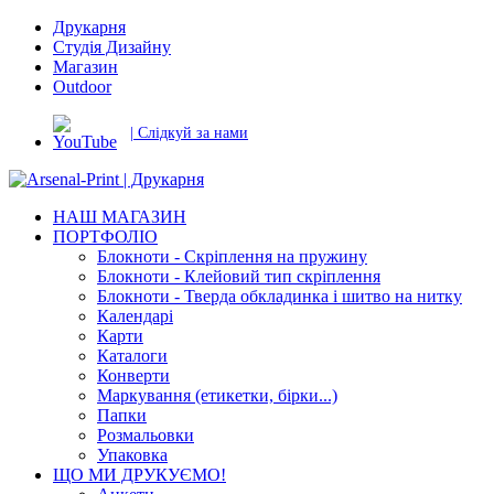
Друкарня
Студія Дизайну
Магазин
Outdoor
| Слідкуй за нами
НАШ МАГАЗИН
ПОРТФОЛІО
Блокноти - Скріплення на пружину
Блокноти - Клейовий тип скріплення
Блокноти - Тверда обкладинка і шитво на нитку
Календарі
Карти
Каталоги
Конверти
Маркування (етикетки, бірки...)
Папки
Розмальовки
Упаковка
ЩО МИ ДРУКУЄМО!