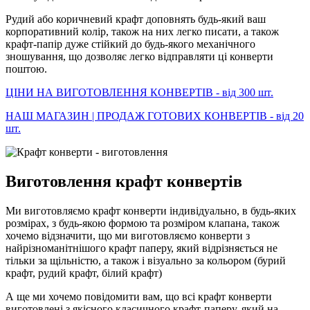
Рудий або коричневий крафт доповнять будь-який ваш
корпоративний колір, також на них легко писати, а також
крафт-папір дуже стійкий до будь-якого механічного
зношування, що дозволяє легко відправляти ці конверти
поштою.
ЦІНИ НА ВИГОТОВЛЕННЯ КОНВЕРТІВ - від 300 шт.
НАШ МАГАЗИН | ПРОДАЖ ГОТОВИХ КОНВЕРТІВ - від 20
шт.
Виготовлення крафт конвертів
Ми виготовляємо крафт конверти індивідуально, в будь-яких
розмірах, з будь-якою формою та розміром клапана, також
хочемо відзначити, що ми виготовляємо конверти з
найрізноманітнішого крафт паперу, який відрізняється не
тільки за щільністю, а також і візуально за кольором (бурий
крафт, рудий крафт, білий крафт)
А ще ми хочемо повідомити вам, що всі крафт конверти
виготовлені з якісного класичного крафт-паперу, який на