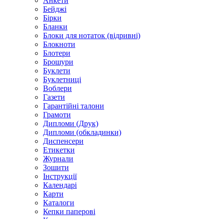
Анкети
Бейджі
Бірки
Бланки
Блоки для нотаток (відривні)
Блокноти
Блотери
Брошури
Буклети
Буклетниці
Воблери
Газети
Гарантійні талони
Грамоти
Дипломи (Друк)
Дипломи (обкладинки)
Диспенсери
Етикетки
Журнали
Зошити
Інструкції
Календарі
Карти
Каталоги
Кепки паперові