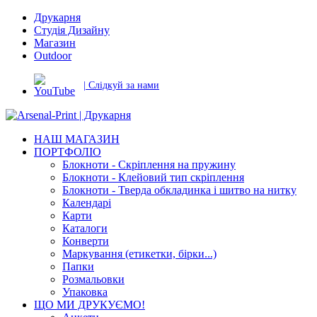
Друкарня
Студія Дизайну
Магазин
Outdoor
| Слідкуй за нами
НАШ МАГАЗИН
ПОРТФОЛІО
Блокноти - Скріплення на пружину
Блокноти - Клейовий тип скріплення
Блокноти - Тверда обкладинка і шитво на нитку
Календарі
Карти
Каталоги
Конверти
Маркування (етикетки, бірки...)
Папки
Розмальовки
Упаковка
ЩО МИ ДРУКУЄМО!