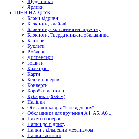
Щоденники
Ярлики
ЦІНИ НА ДРУК
Блоки відривні
Блокноти, клейові
Блокноти, скріплення на пружину
Блокноти, Тверда книжна обкладинка
Блотери
Буклети
Воблери
Диспенсери
Зошити
Календарі
Карти
Кепки паперові
Конверти
Коробки картонні
Кубарики (9х9см)
Наліпки
Обкладинка для "Посвідчення"
Обкладинка для вручення А4, А5, А6 ...
Пакети паперові
Папки до підпису
Папки з кільцевим механізмом
Папки картонні