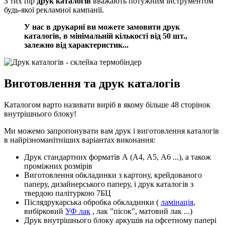
З тих пір
друк каталогів
вважають потужним інструментом
будь-якої рекламної кампанії.
У нас в друкарні ви можете замовити друк
каталогів, в мінімальній кількості від 50 шт.,
залежно від характеристик...
Виготовлення та друк каталогів
Каталогом варто називати виріб в якому більше 48 сторінок
внутрішнього блоку!
Ми можемо запропонувати вам друк і виготовлення каталогів
в найрізноманітніших варіантах виконання:
Друк стандартних форматів А (А4, А5, А6 ...), а також
проміжних розмірів
Виготовлення обкладинки з картону, крейдованого
паперу, дизайнерського паперу, і друк каталогів з
твердою палітуркою 7БЦ
Післядрукарська обробка обкладинки (
ламінація
,
вибірковий
УФ лак
, лак "пісок", матовий лак ...)
Друк внутрішнього блоку аркушів на офсетному папері