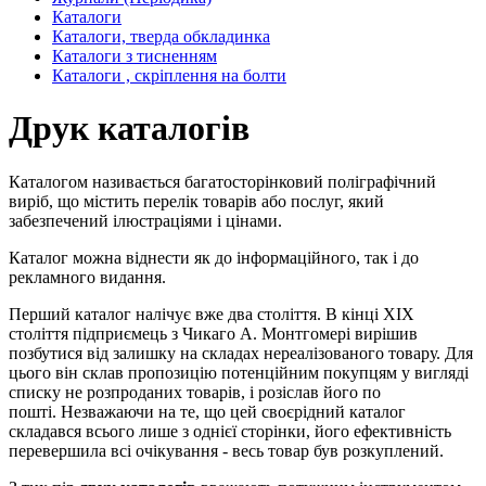
Каталоги
Каталоги, тверда обкладинка
Каталоги з тисненням
Каталоги , скріплення на болти
Друк каталогів
Каталогом називається багатосторінковий поліграфічний
виріб, що містить перелік товарів або послуг, який
забезпечений ілюстраціями і цінами.
Каталог можна віднести як до інформаційного, так і до
рекламного видання.
Перший каталог налічує вже два століття. В кінці XIX
століття підприємець з Чикаго А. Монтгомері вирішив
позбутися від залишку на складах нереалізованого товару. Для
цього він склав пропозицію потенційним покупцям у вигляді
списку не розпроданих товарів, і розіслав його по
пошті. Незважаючи на те, що цей своєрідний каталог
складався всього лише з однієї сторінки, його ефективність
перевершила всі очікування - весь товар був розкуплений.