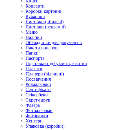
Книги
Конверти
Коробки картонні
Кубарики
Листівки (вітальні)
Листівки (рекламні)
Меню
Наліпки
Обкладинки для документів
Пакети паперові
Папки
Паспорта
Підставки під буклети, візитки
Плакати
Планери (відривні)
Посвідчення
Розмальовки
Сертифікати
Стікербуки
Скретч друк
Флаєра
Фотоальбоми
Фоторамки
Хенгери
Упаковка (коробки)