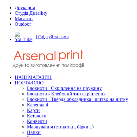
Друкарня
Студія Дизайну
Магазин
Outdoor
| Слідкуй за нами
НАШ МАГАЗИН
ПОРТФОЛІО
Блокноти - Скріплення на пружину
Блокноти - Клейовий тип скріплення
Блокноти - Тверда обкладинка і шитво на нитку
Календарі
Карти
Каталоги
Конверти
Маркування (етикетки, бірки...)
Папки