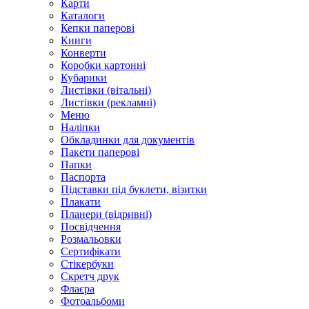
Карти
Каталоги
Кепки паперові
Книги
Конверти
Коробки картонні
Кубарики
Листівки (вітальні)
Листівки (рекламні)
Меню
Наліпки
Обкладинки для документів
Пакети паперові
Папки
Паспорта
Підставки під буклети, візитки
Плакати
Планери (відривні)
Посвідчення
Розмальовки
Сертифікати
Стікербуки
Скретч друк
Флаєра
Фотоальбоми