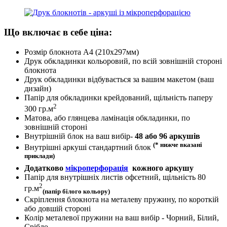
Що включає в себе ціна:
Розмір блокнота А4 (210х297мм)
Друк обкладинки кольоровий, по всій зовнішній стороні
блокнота
Друк обкладинки відбувається за вашим макетом (ваш
дизайн)
Папір для обкладинки крейдований, щільність паперу
2
300 гр.м
Матова, або глянцева ламінація обкладинки, по
зовнішній стороні
Внутрішній блок на ваш вибір-
48 або 96 аркушів
(* нижче вказані
Внутрішні аркуші стандартний блок
приклади)
Додатково
мікроперфорація
кожного аркушу
Папір для внутрішніх листів офсетний, щільність 80
2
гр.м
(папір білого кольору)
Скріплення блокнота на металеву пружину, по короткій
або довшій стороні
Колір металевої пружини на ваш вибір - Чорний, Білий,
Срібло