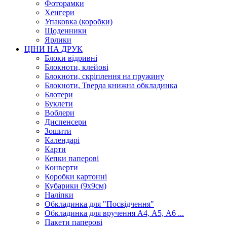
Фоторамки
Хенгери
Упаковка (коробки)
Щоденники
Ярлики
ЦІНИ НА ДРУК
Блоки відривні
Блокноти, клейові
Блокноти, скріплення на пружину
Блокноти, Тверда книжна обкладинка
Блотери
Буклети
Воблери
Диспенсери
Зошити
Календарі
Карти
Кепки паперові
Конверти
Коробки картонні
Кубарики (9х9см)
Наліпки
Обкладинка для "Посвідчення"
Обкладинка для вручення А4, А5, А6 ...
Пакети паперові