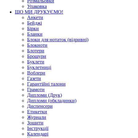
Розмальовки
Упаковка
ЩО МИ ДРУКУЄМО!
Анкети
Бейджі
Бірки
Бланки
Блоки для нотаток (відривні)
Блокноти
Блотери
Брошури
Буклети
Буклетниці
Воблери
Газети
Гарантійні талони
Грамоти
Дипломи (Друк)
Дипломи (обкладинки)
Диспенсери
Етикетки
Журнали
Зошити
Інструкції
Календарі