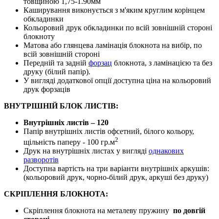
товщиною 1,75-1.90мм
Каширування виконується з м'яким круглим корінцем
обкладинки
Кольоровий друк обкладинки по всій зовнішній стороні
блокноту
Матова або глянцева ламінація блокнота на вибір, по
всій зовнішній стороні
Передній та задній
форзац
блокнота, з ламінацією та без
друку (білий папір).
У вигляді додаткової опції доступна ціна на кольоровий
друк форзаців
ВНУТРІШНІЙ БЛОК ЛИСТІВ:
Внутрішніх листів – 120
Папір внутрішніх листів офсетний, білого кольору,
2
щільність паперу - 100 гр.м
Друк на внутрішніх листах у вигляді
однакових
разворотів
Доступна вартість на три варіанти внутрішніх аркушів:
(кольоровий друк, чорно-білий друк, аркуші без друку)
СКРІПЛЕННЯ БЛОКНОТА:
Скріплення блокнота на металеву пружину
по довгій