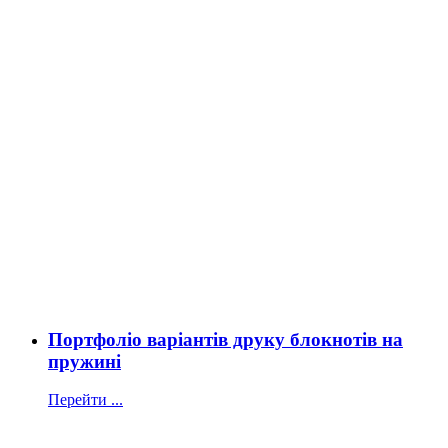
Портфоліо варіантів друку блокнотів на
пружині
Перейти ...