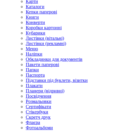
Карти
Каталоги
Кепки паперові
Книги
Конверти
Коробки картонні
Кубарики
Листівки (вітальні)
Листівки (рекламні)
Меню
Наліпки
Обкладинки для документів
Пакети паперові
Папки
Паспорта
Підставки під буклети, візитки
Плакати
Планери (відривні)
Посвідчення
Розмальовки
Сертифікати
Стікербуки
Скретч друк
Флаєра
Фотоальбоми