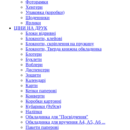
Фоторамки
Хенгери
Упаковка (коробки)
Щоденники
Ярлики
ЦІНИ НА ДРУК
Блоки відривні
Блокноти, клейові
Блокноти, скріплення на пружину
Блокноти, Тверда книжна обкладинка
Блотери
Буклети
Воблери
Диспенсери
Зошити
Календарі
Карти
Кепки паперові
Конверти
Коробки картонні
Кубарики (9х9см)
Наліпки
Обкладинка для "Посвідчення"
Обкладинка для вручення А4, А5, А6 ...
Пакети паперові