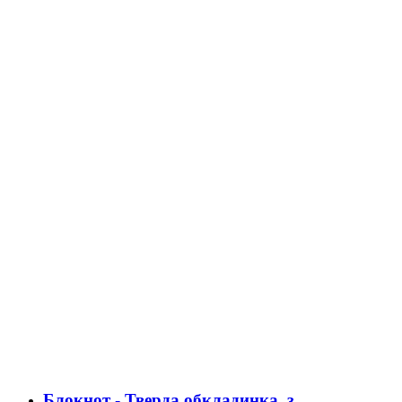
Блокнот - Тверда обкладинка, з