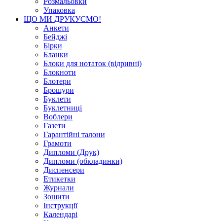
Розмальовки
Упаковка
ЩО МИ ДРУКУЄМО!
Анкети
Бейджі
Бірки
Бланки
Блоки для нотаток (відривні)
Блокноти
Блотери
Брошури
Буклети
Буклетниці
Воблери
Газети
Гарантійні талони
Грамоти
Дипломи (Друк)
Дипломи (обкладинки)
Диспенсери
Етикетки
Журнали
Зошити
Інструкції
Календарі