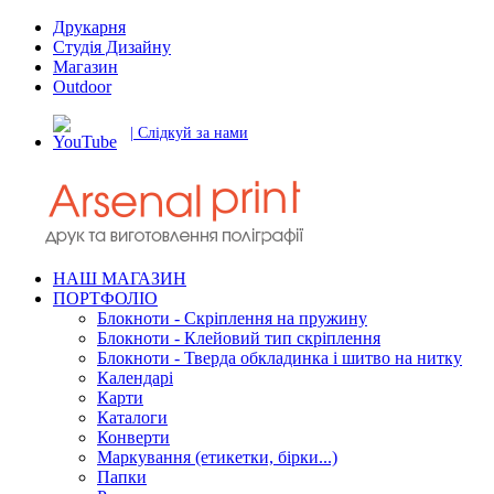
Друкарня
Студія Дизайну
Магазин
Outdoor
| Слідкуй за нами
НАШ МАГАЗИН
ПОРТФОЛІО
Блокноти - Скріплення на пружину
Блокноти - Клейовий тип скріплення
Блокноти - Тверда обкладинка і шитво на нитку
Календарі
Карти
Каталоги
Конверти
Маркування (етикетки, бірки...)
Папки