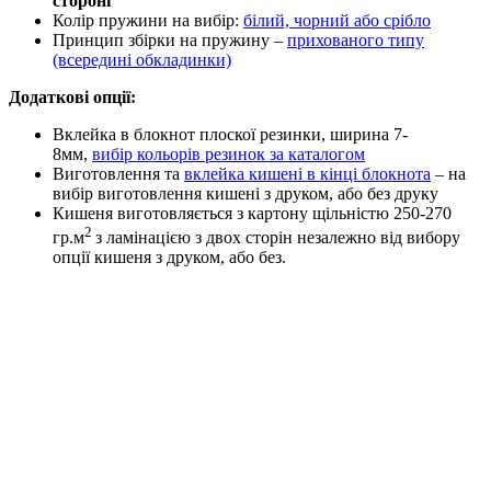
стороні
Колір пружини на вибір:
білий, чорний або срібло
Принцип збірки на пружину –
прихованого типу
(всередині обкладинки)
Додаткові опції:
Вклейка в блокнот плоскої резинки, ширина 7-
8мм,
вибір кольорів резинок за каталогом
Виготовлення та
вклейка кишені в кінці блокнота
– на
вибір виготовлення кишені з друком, або без друку
Кишеня виготовляється з картону щільністю 250-270
2
гр.м
з ламінацією з двох сторін незалежно від вибору
опції кишеня з друком, або без.