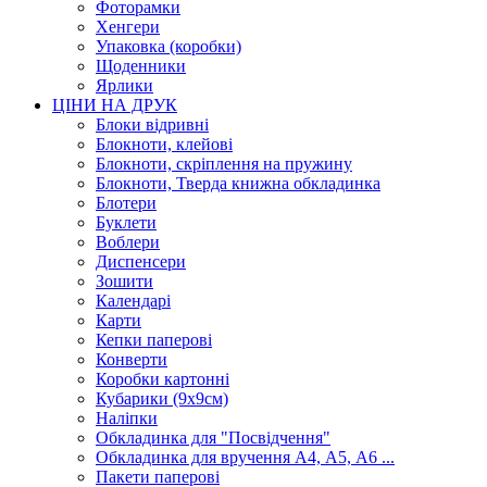
Фоторамки
Хенгери
Упаковка (коробки)
Щоденники
Ярлики
ЦІНИ НА ДРУК
Блоки відривні
Блокноти, клейові
Блокноти, скріплення на пружину
Блокноти, Тверда книжна обкладинка
Блотери
Буклети
Воблери
Диспенсери
Зошити
Календарі
Карти
Кепки паперові
Конверти
Коробки картонні
Кубарики (9х9см)
Наліпки
Обкладинка для "Посвідчення"
Обкладинка для вручення А4, А5, А6 ...
Пакети паперові