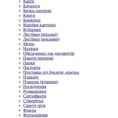
Карти
Каталоги
Кепки паперові
Книги
Конверти
Коробки картонні
Кубарики
Листівки (вітальні)
Листівки (рекламні)
Меню
Наліпки
Обкладинки для документів
Пакети паперові
Папки
Паспорта
Підставки під буклети, візитки
Плакати
Планери (відривні)
Посвідчення
Розмальовки
Сертифікати
Стікербуки
Скретч друк
Флаєра
Фотоальбоми