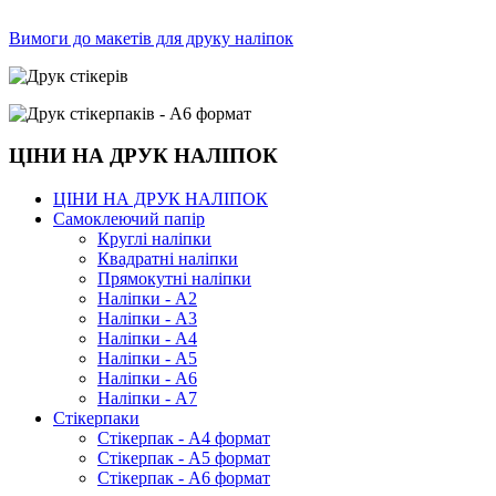
Вимоги до макетів для друку наліпок
ЦІНИ НА ДРУК НАЛІПОК
ЦІНИ НА ДРУК НАЛІПОК
Самоклеючий папір
Круглі наліпки
Квадратні наліпки
Прямокутні наліпки
Наліпки - А2
Наліпки - А3
Наліпки - А4
Наліпки - А5
Наліпки - А6
Наліпки - А7
Стікерпаки
Стікерпак - А4 формат
Стікерпак - А5 формат
Стікерпак - А6 формат