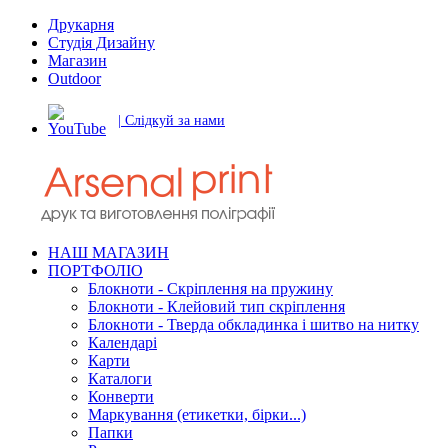
Друкарня
Студія Дизайну
Магазин
Outdoor
| Слідкуй за нами
НАШ МАГАЗИН
ПОРТФОЛІО
Блокноти - Скріплення на пружину
Блокноти - Клейовий тип скріплення
Блокноти - Тверда обкладинка і шитво на нитку
Календарі
Карти
Каталоги
Конверти
Маркування (етикетки, бірки...)
Папки