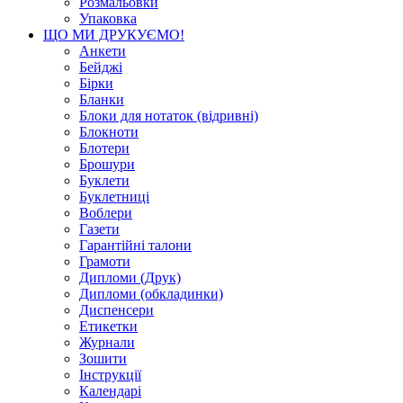
Розмальовки
Упаковка
ЩО МИ ДРУКУЄМО!
Анкети
Бейджі
Бірки
Бланки
Блоки для нотаток (відривні)
Блокноти
Блотери
Брошури
Буклети
Буклетниці
Воблери
Газети
Гарантійні талони
Грамоти
Дипломи (Друк)
Дипломи (обкладинки)
Диспенсери
Етикетки
Журнали
Зошити
Інструкції
Календарі