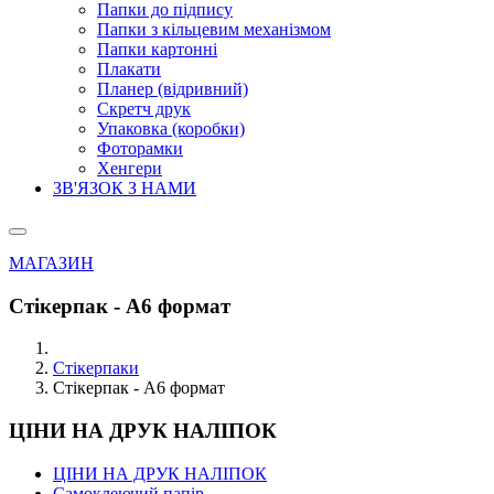
Папки до підпису
Папки з кільцевим механізмом
Папки картонні
Плакати
Планер (відривний)
Скретч друк
Упаковка (коробки)
Фоторамки
Хенгери
ЗВ'ЯЗОК З НАМИ
МАГАЗИН
Стікерпак - А6 формат
Стікерпаки
Стікерпак - А6 формат
ЦІНИ НА ДРУК НАЛІПОК
ЦІНИ НА ДРУК НАЛІПОК
Самоклеючий папір