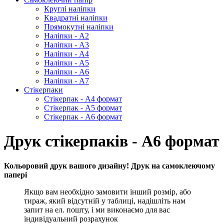
Круглі наліпки
Квадратні наліпки
Прямокутні наліпки
Наліпки - А2
Наліпки - А3
Наліпки - А4
Наліпки - А5
Наліпки - А6
Наліпки - А7
Стікерпаки
Стікерпак - А4 формат
Стікерпак - А5 формат
Стікерпак - А6 формат
Друк стікерпаків - А6 формат
Кольоровий друк вашого дизайну! Друк на самоклеючому
папері
Якщо вам необхідно замовити інший розмір, або
тираж, який відсутній у таблиці, надішліть нам
запит на ел. пошту, і ми виконаємо для вас
індивідуальний розрахунок