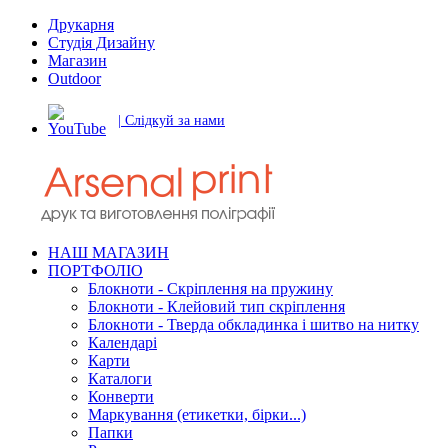
Друкарня
Студія Дизайну
Магазин
Outdoor
| Слідкуй за нами
НАШ МАГАЗИН
ПОРТФОЛІО
Блокноти - Скріплення на пружину
Блокноти - Клейовий тип скріплення
Блокноти - Тверда обкладинка і шитво на нитку
Календарі
Карти
Каталоги
Конверти
Маркування (етикетки, бірки...)
Папки