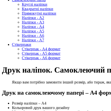
Круглі наліпки
Квадратні наліпки
Прямокутні наліпки
Наліпки - А2
Наліпки - А3
Наліпки - А4
Наліпки - А5
Наліпки - А6
Наліпки - А7
Стікерпаки
Стікерпак - А4 формат
Стікерпак - А5 формат
Стікерпак - А6 формат
Друк наліпок. Самоклеючий п
Якщо вам потрібно замовити інший розмір, або тираж, яки
Друк на самоклеючому папері – А4 фор
Розмір наліпки – А4
Кольоровий друк вашого дизайну