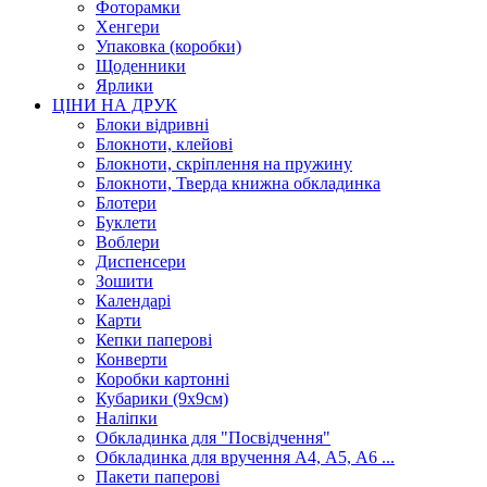
Фоторамки
Хенгери
Упаковка (коробки)
Щоденники
Ярлики
ЦІНИ НА ДРУК
Блоки відривні
Блокноти, клейові
Блокноти, скріплення на пружину
Блокноти, Тверда книжна обкладинка
Блотери
Буклети
Воблери
Диспенсери
Зошити
Календарі
Карти
Кепки паперові
Конверти
Коробки картонні
Кубарики (9х9см)
Наліпки
Обкладинка для "Посвідчення"
Обкладинка для вручення А4, А5, А6 ...
Пакети паперові