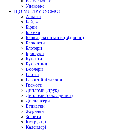
Розмальовки
Упаковка
ЩО МИ ДРУКУЄМО!
Анкети
Бейджі
Бірки
Бланки
Блоки для нотаток (відривні)
Блокноти
Блотери
Брошури
Буклети
Буклетниці
Воблери
Газети
Гарантійні талони
Грамоти
Дипломи (Друк)
Дипломи (обкладинки)
Диспенсери
Етикетки
Журнали
Зошити
Інструкції
Календарі