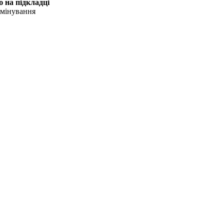
 на підкладці
ламінування