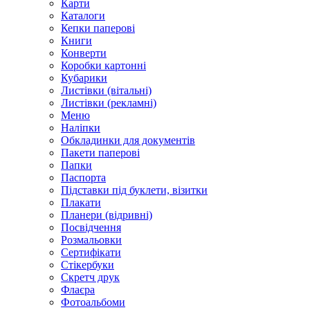
Карти
Каталоги
Кепки паперові
Книги
Конверти
Коробки картонні
Кубарики
Листівки (вітальні)
Листівки (рекламні)
Меню
Наліпки
Обкладинки для документів
Пакети паперові
Папки
Паспорта
Підставки під буклети, візитки
Плакати
Планери (відривні)
Посвідчення
Розмальовки
Сертифікати
Стікербуки
Скретч друк
Флаєра
Фотоальбоми