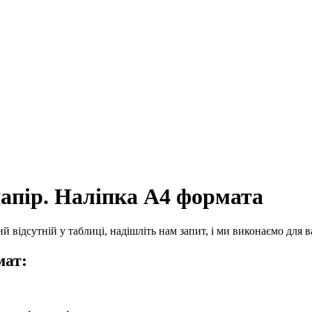
апір. Наліпка А4 формата
й відсутній у таблиці, надішліть нам запит, і ми виконаємо для 
мат: