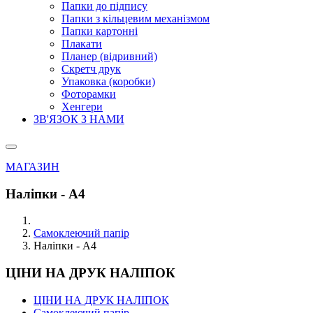
Папки до підпису
Папки з кільцевим механізмом
Папки картонні
Плакати
Планер (відривний)
Скретч друк
Упаковка (коробки)
Фоторамки
Хенгери
ЗВ'ЯЗОК З НАМИ
МАГАЗИН
Наліпки - А4
Самоклеючий папір
Наліпки - А4
ЦІНИ НА ДРУК НАЛІПОК
ЦІНИ НА ДРУК НАЛІПОК
Самоклеючий папір