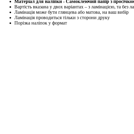
Матеріал для наліпки - Самоклеючий папір з просічкою
Вартість вказана у двох варіантах – з ламінацією, та без 
Ламінація може бути глянцева або матова, на ваш вибір
Ламінація проводиться тільки з сторони друку
Порізка наліпок у формат