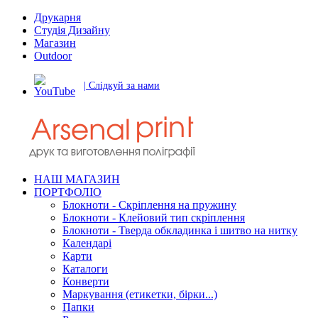
Друкарня
Студія Дизайну
Магазин
Outdoor
| Слідкуй за нами
НАШ МАГАЗИН
ПОРТФОЛІО
Блокноти - Скріплення на пружину
Блокноти - Клейовий тип скріплення
Блокноти - Тверда обкладинка і шитво на нитку
Календарі
Карти
Каталоги
Конверти
Маркування (етикетки, бірки...)
Папки