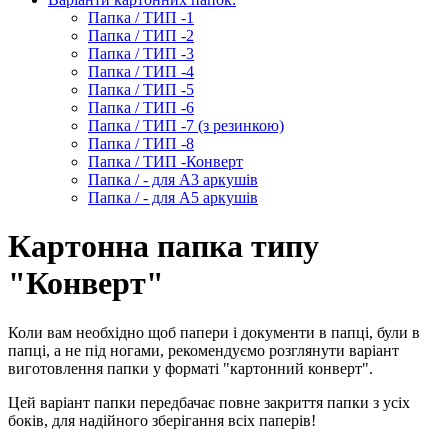
Папка / ТИП -1
Папка / ТИП -2
Папка / ТИП -3
Папка / ТИП -4
Папка / ТИП -5
Папка / ТИП -6
Папка / ТИП -7 (з резинкою)
Папка / ТИП -8
Папка / ТИП -Конверт
Папка / - для А3 аркушів
Папка / - для А5 аркушів
Картонна папка типу
"Конверт"
Коли вам необхідно щоб папери і документи в папці, були в
папці, а не під ногами, рекомендуємо розглянути варіант
виготовлення папки у форматі "картонний конверт".
Цей варіант папки передбачає повне закриття папки з усіх
боків, для надійного зберігання всіх паперів!