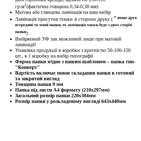
2
гр.м
(фактична товщина 0,34-0,38 мм)
Матова або глянцева ламінація на ваш вибір
* якщо друк
Ламінація присутня тільки зі сторони друку (
всередині та зовні папки, то ламінація також буде з двох сторін
папки
)
Вибірковий УФ лак можливий лише при матовій
ламінації!
Упаковка продукції в коробки з кратністю 50-100-150
шт., в 1 коробку на вибір типографії
Форма папки згідно з нашим шаблоном – папка тип-
"Конверт"
Вартість включає повне складання папки в готовий
та закритий вигляд
Товщина папки 9 мм
Папка під листи А4 формату (210х297мм)
Загальний розмір папки 220х304мм
Розмір папки у розкладеному вигляді 643х440мм