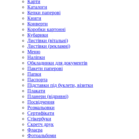
Карти
Каталоги
Кепки паперові
Книги
Конверти
Коробки картонні
Кубарики
Листівки (вітальні)
Листівки (рекламні)
Меню
Наліпки
Обкладинки для документів
Пакети паперові
Папки
Паспорта
Підставки під буклети, візитки
Плакати
Планери (відривні)
Посвідчення
Розмальовки
Сертифікати
Стікербуки
Скретч друк
Флаєра
Фотоальбоми