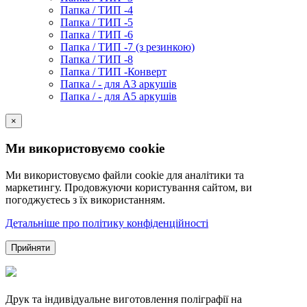
Папка / ТИП -4
Папка / ТИП -5
Папка / ТИП -6
Папка / ТИП -7 (з резинкою)
Папка / ТИП -8
Папка / ТИП -Конверт
Папка / - для А3 аркушів
Папка / - для А5 аркушів
×
Ми використовуємо cookie
Ми використовуємо файли cookie для аналітики та
маркетингу. Продовжуючи користування сайтом, ви
погоджуєтесь з їх використанням.
Детальніше про політику конфіденційності
Прийняти
Друк та індивідуальне виготовлення поліграфії на