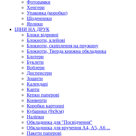
Фоторамки
Хенгери
Упаковка (коробки)
Щоденники
Ярлики
ЦІНИ НА ДРУК
Блоки відривні
Блокноти, клейові
Блокноти, скріплення на пружину
Блокноти, Тверда книжна обкладинка
Блотери
Буклети
Воблери
Диспенсери
Зошити
Календарі
Карти
Кепки паперові
Конверти
Коробки картонні
Кубарики (9х9см)
Наліпки
Обкладинка для "Посвідчення"
Обкладинка для вручення А4, А5, А6 ...
Пакети паперові