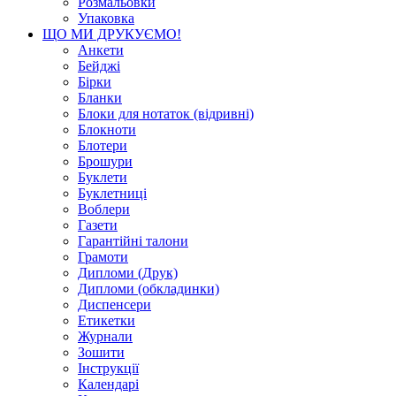
Розмальовки
Упаковка
ЩО МИ ДРУКУЄМО!
Анкети
Бейджі
Бірки
Бланки
Блоки для нотаток (відривні)
Блокноти
Блотери
Брошури
Буклети
Буклетниці
Воблери
Газети
Гарантійні талони
Грамоти
Дипломи (Друк)
Дипломи (обкладинки)
Диспенсери
Етикетки
Журнали
Зошити
Інструкції
Календарі