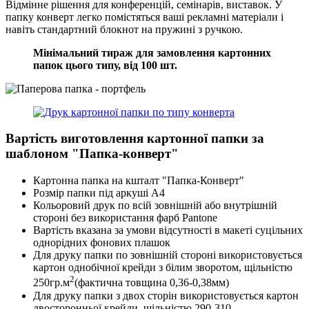
Відмінне рішення для конференцій, семінарів, виставок. У
папку конверт легко помістяться ваші рекламні матеріали і
навіть стандартний блокнот на пружині з ручкою.
Мінімальний тираж для замовлення картонних
папок цього типу, від 100 шт.
Вартість виготовлення картонної папки за
шаблоном "Папка-конверт"
Картонна папка на кшталт "Папка-Конверт"
Розмір папки під аркуші А4
Кольоровий друк по всій зовнішній або внутрішній
стороні без використання фарб Pantone
Вартість вказана за умови відсутності в макеті суцільних
однорідних фонових плашок
Для друку папки по зовнішній стороні використовується
картон однобічної крейди з білим зворотом, щільністю
2
250гр.м
(фактична товщина 0,36-0,38мм)
Для друку папки з двох сторін використовується картон
двосторонньої крейди, щільністю 290-310