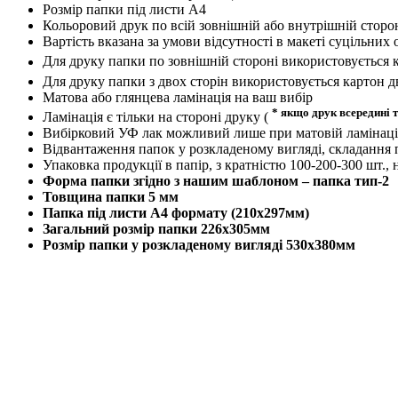
Розмір папки під листи А4
Кольоровий друк по всій зовнішній або внутрішній сторон
Вартість вказана за умови відсутності в макеті суцільн
Для друку папки по зовнішній стороні використовується к
Для друку папки з двох сторін використовується картон д
Матова або глянцева ламінація на ваш вибір
* якщо друк всередині т
Ламінація є тільки на стороні друку (
Вибірковий УФ лак можливий лише при матовій ламінаці
Відвантаження папок у розкладеному вигляді, складання
Упаковка продукції в папір, з кратністю 100-200-300 шт., 
Форма папки згідно з нашим шаблоном – папка тип-2
Товщина папки 5 мм
Папка під листи А4 формату (210х297мм)
Загальний розмір папки 226х305мм
Розмір папки у розкладеному вигляді 530х380мм