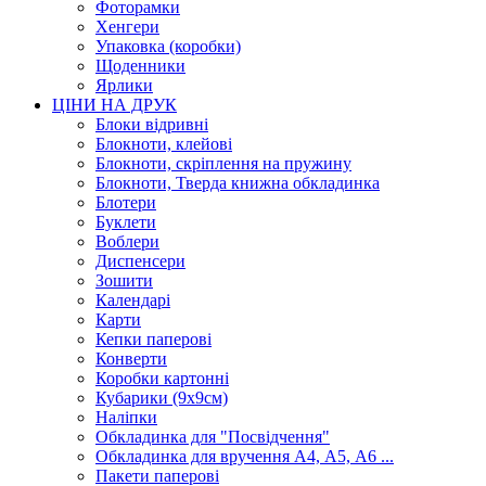
Фоторамки
Хенгери
Упаковка (коробки)
Щоденники
Ярлики
ЦІНИ НА ДРУК
Блоки відривні
Блокноти, клейові
Блокноти, скріплення на пружину
Блокноти, Тверда книжна обкладинка
Блотери
Буклети
Воблери
Диспенсери
Зошити
Календарі
Карти
Кепки паперові
Конверти
Коробки картонні
Кубарики (9х9см)
Наліпки
Обкладинка для "Посвідчення"
Обкладинка для вручення А4, А5, А6 ...
Пакети паперові