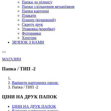
Папки до підпису
Папки з кільцевим механізмом
Папки картонні
Плакати
Планер (відривний)
Скретч друк
Упаковка (коробки)
Фоторамки
Хенгери
ЗВ'ЯЗОК З НАМИ
МАГАЗИН
Папка / ТИП -2
Варіанти картонних папок:
Папка / ТИП -2
ЦІНИ НА ДРУК ПАПОК
ЦІНИ НА ДРУК ПАПОК
Варіанти картонних папок: