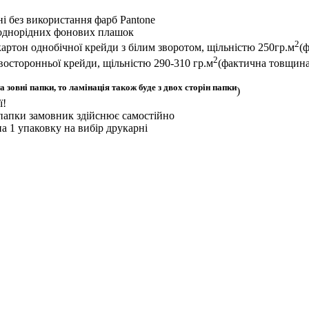
і без використання фарб Pantone
их однорідних фонових плашок
2
артон однобічної крейди з білим зворотом, щільністю 250гр.м
(
2
восторонньої крейди, щільністю 290-310 гр.м
(фактична товщина
а зовні папки, то ламінація також буде з двох сторін папки
)
ї!
 папки замовник здійснює самостійно
на 1 упаковку на вибір друкарні