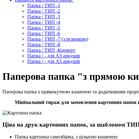
Папка / ТИП -1
Папка / ТИП -2
Папка / ТИП -3
Папка / ТИП -4
Папка / ТИП -5
Папка / ТИП -6
Папка / ТИП -7 (з резинкою)
Папка / ТИП -8
Папка / ТИП -Конверт
Папка / - для А3 аркушів
Папка / - для А5 аркушів
Паперова папка "з прямою к
Паперова папка з прямокутною кишенею та додатковими проріза
Мінімальний тираж для замовлення картонних папок в
Ціна на друк картонних папок, за шаблоном ТИП
Папка картонна самозбірна, з цільною кишенею