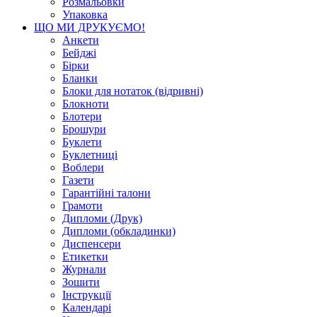
Розмальовки
Упаковка
ЩО МИ ДРУКУЄМО!
Анкети
Бейджі
Бірки
Бланки
Блоки для нотаток (відривні)
Блокноти
Блотери
Брошури
Буклети
Буклетниці
Воблери
Газети
Гарантійні талони
Грамоти
Дипломи (Друк)
Дипломи (обкладинки)
Диспенсери
Етикетки
Журнали
Зошити
Інструкції
Календарі