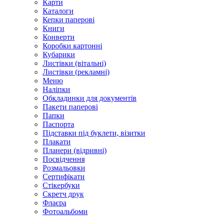
Карти
Каталоги
Кепки паперові
Книги
Конверти
Коробки картонні
Кубарики
Листівки (вітальні)
Листівки (рекламні)
Меню
Наліпки
Обкладинки для документів
Пакети паперові
Папки
Паспорта
Підставки під буклети, візитки
Плакати
Планери (відривні)
Посвідчення
Розмальовки
Сертифікати
Стікербуки
Скретч друк
Флаєра
Фотоальбоми