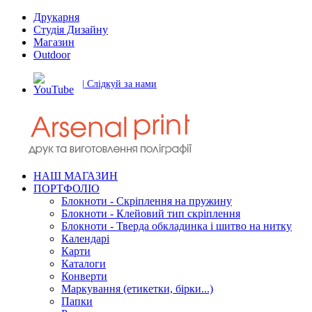
Друкарня
Студія Дизайну
Магазин
Outdoor
| Слідкуй за нами
НАШ МАГАЗИН
ПОРТФОЛІО
Блокноти - Скріплення на пружину
Блокноти - Клейовий тип скріплення
Блокноти - Тверда обкладинка і шитво на нитку
Календарі
Карти
Каталоги
Конверти
Маркування (етикетки, бірки...)
Папки