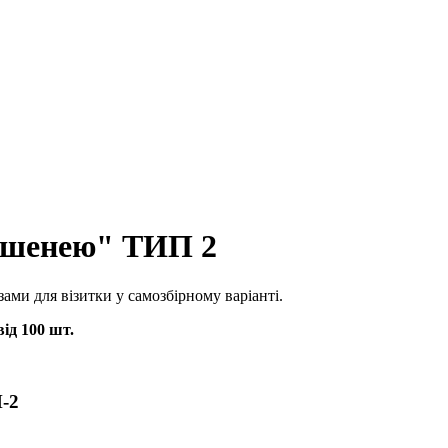
ишенею" ТИП 2
ми для візитки у самозбірному варіанті.
ід 100 шт.
-2