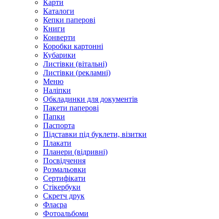
Карти
Каталоги
Кепки паперові
Книги
Конверти
Коробки картонні
Кубарики
Листівки (вітальні)
Листівки (рекламні)
Меню
Наліпки
Обкладинки для документів
Пакети паперові
Папки
Паспорта
Підставки під буклети, візитки
Плакати
Планери (відривні)
Посвідчення
Розмальовки
Сертифікати
Стікербуки
Скретч друк
Флаєра
Фотоальбоми