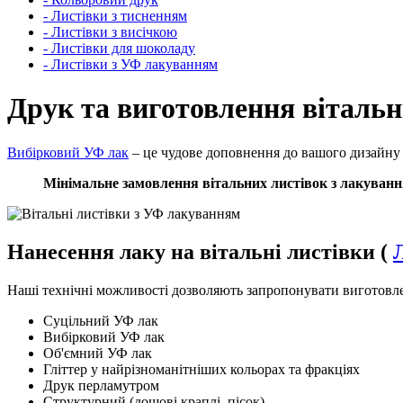
- Листівки з тисненням
- Листівки з висічкою
- Листівки для шоколаду
- Листівки з УФ лакуванням
Друк та виготовлення вітальн
Вибірковий УФ лак
– це чудове доповнення до вашого дизайну в
Мінімальне замовлення
вітальних
листівок з лакуванн
Нанесення лаку на вітальні листівки (
Наші технічні можливості дозволяють запропонувати виготовле
Суцільний УФ лак
Вибірковий УФ лак
Об'ємний УФ лак
Гліттер у найрізноманітніших кольорах та фракціях
Друк перламутром
Структурний (дощові краплі, пісок)