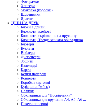
Фоторамки
Хенгери
Упаковка (коробки)
Щоденники
Ярлики
ЦІНИ НА ДРУК
Блоки відривні
Блокноти, клейові
Блокноти, скріплення на пружину
Блокноти, Тверда книжна обкладинка
Блотери
Буклети
Воблери
Диспенсери
Зошити
Календарі
Карти
Кепки паперові
Конверти
Коробки картонні
Кубарики (9х9см)
Наліпки
Обкладинка для "Посвідчення"
Обкладинка для вручення А4, А5, А6 ...
Пакети паперові