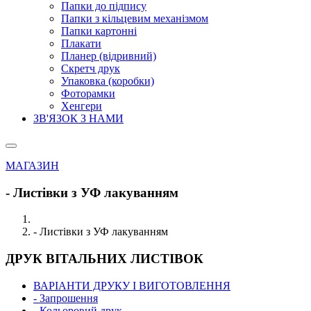
Папки до підпису
Папки з кільцевим механізмом
Папки картонні
Плакати
Планер (відривний)
Скретч друк
Упаковка (коробки)
Фоторамки
Хенгери
ЗВ'ЯЗОК З НАМИ
МАГАЗИН
- Листівки з УФ лакуванням
- Листівки з УФ лакуванням
ДРУК ВІТАЛЬНИХ ЛИСТІВОК
ВАРІАНТИ ДРУКУ І ВИГОТОВЛЕННЯ
- Запрошення
- Кольоровий друк