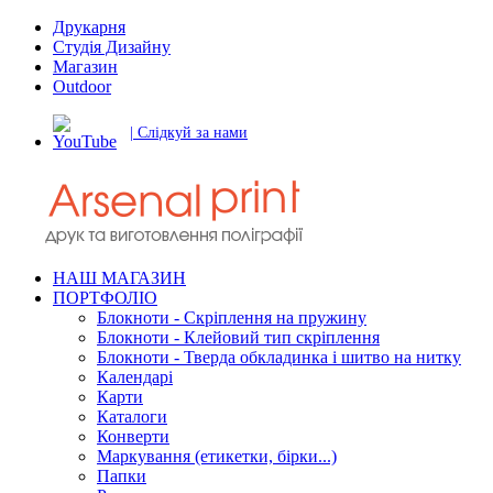
Друкарня
Студія Дизайну
Магазин
Outdoor
| Слідкуй за нами
НАШ МАГАЗИН
ПОРТФОЛІО
Блокноти - Скріплення на пружину
Блокноти - Клейовий тип скріплення
Блокноти - Тверда обкладинка і шитво на нитку
Календарі
Карти
Каталоги
Конверти
Маркування (етикетки, бірки...)
Папки