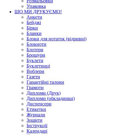
Розмальовки
Упаковка
ЩО МИ ДРУКУЄМО!
Анкети
Бейджі
Бірки
Бланки
Блоки для нотаток (відривні)
Блокноти
Блотери
Брошури
Буклети
Буклетниці
Воблери
Газети
Гарантійні талони
Грамоти
Дипломи (Друк)
Дипломи (обкладинки)
Диспенсери
Етикетки
Журнали
Зошити
Інструкції
Календарі